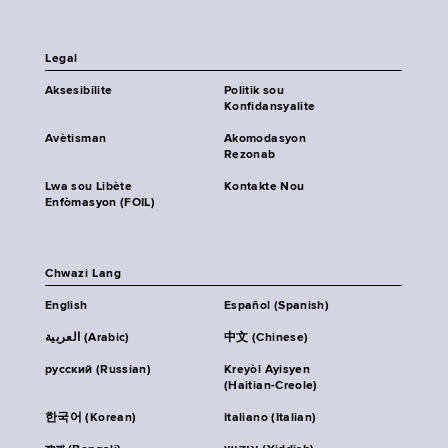
Legal
Aksesibilite
Politik sou
Konfidansyalite
Avètisman
Akomodasyon
Rezonab
Lwa sou Libète
Kontakte Nou
Enfòmasyon (FOIL)
Chwazi Lang
English
Español (Spanish)
العربية (Arabic)
中文 (Chinese)
русский (Russian)
Kreyòl Ayisyen
(Haitian-Creole)
한국어 (Korean)
Italiano (Italian)