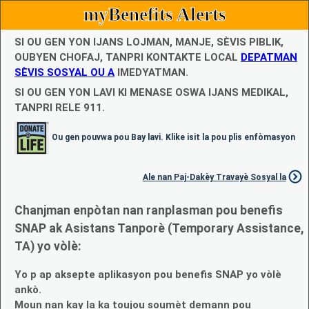
myBenefits Alerts
SI OU GEN YON IJANS LOJMAN, MANJE, SÈVIS PIBLIK,
OUBYEN CHOFAJ, TANPRI KONTAKTE LOCAL
DEPATMAN
SÈVIS SOSYAL OU A
IMEDYATMAN.
SI OU GEN YON LAVI KI MENASE OSWA IJANS MEDIKAL,
TANPRI RELE 911.
Ou gen pouvwa pou Bay lavi. Klike isit la pou plis enfòmasyon
Ale nan Paj-Dakèy Travayè Sosyal la
Chanjman enpòtan nan ranplasman pou benefis
SNAP ak Asistans Tanporè (Temporary Assistance,
TA) yo vòlè:
Yo p ap aksepte aplikasyon pou benefis SNAP yo vòlè
ankò.
Moun nan kay la ka toujou soumèt demann pou