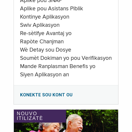
Aplike pou SNAP
Aplike pou Asistans Piblik
Kontinye Aplikasyon
Swiv Aplikasyon
Re-sètifye Avantaj yo
Rapòte Chanjman
Wè Detay sou Dosye
Soumèt Dokiman yo pou Verifikasyon
Mande Ranplasman Benefis yo
Siyen Aplikasyon an
KONEKTE SOU KONT OU
NOUVO
ITILIZATÈ