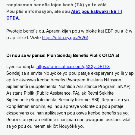
ranplasman benefis lajan kach (TA) yo te vòlè.
Pou plis enfòmasyon, ale sou
Alèt pou Eskwokri EBT |
OTDA
.
Pwoteje benefis ou. Aprann kijan pou w bloke kat EBT ou a lè w
p ap itilize l. Vizite
https://otda.ny.gov/5261
.
Di nou sa w panse! Pran Sondaj Benefis Piblik OTDA a!
Lyen sondaj la:
https://forms.office.com/g/iXXyiDETtG
.
Sondaj sa a envite Nouyòkè yo pou pataje eksperyans yo lè y ap
aplike ak/oswa kenbe benefis Pwogram Asistans Nitrisyon
Siplemantè (Supplemental Nutrition Assistance Program, SNAP),
Asistans Piblik (Public Assistance, PA), ak Revni Sekirite
Siplemantè (Supplemental Security Income, SSI). Repons ou yo
konplètman anonim, epi nou apresye volonte ou pou pataje
eksperyans ou nan aplikasyon pou oswa kenbe benefis sa yo.
Repons ou yo ap enfòme chanjman nan pwogram asistans vital
sa yo pou ou menm ak lòt Nouyòkè yo.