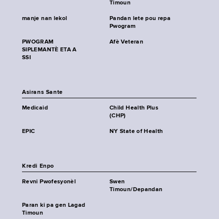
Timoun
manje nan lekol
Pandan lete pou repa
Pwogram
PWOGRAM
Afè Veteran
SIPLEMANTÈ ETA A
SSI
Asirans Sante
Medicaid
Child Health Plus
(CHP)
EPIC
NY State of Health
Kredi Enpo
Revni Pwofesyonèl
Swen
Timoun/Depandan
Paran ki pa gen Lagad
Timoun