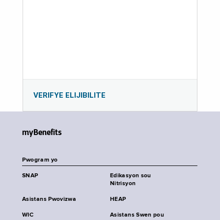
VERIFYE ELIJIBILITE
myBenefits
Pwogram yo
SNAP
Edikasyon sou
Nitrisyon
Asistans Pwovizwa
HEAP
WIC
Asistans Swen pou