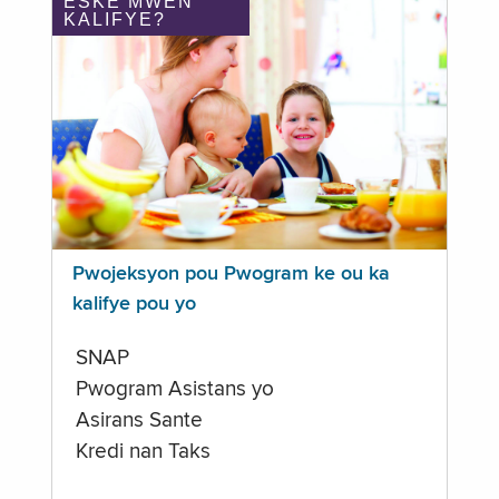
ÈSKE MWEN
KALIFYE?
Pwojeksyon pou Pwogram ke ou ka
kalifye pou yo
SNAP
Pwogram Asistans yo
Asirans Sante
Kredi nan Taks