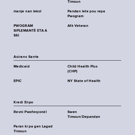
Timoun
manje nan lekol
Pandan lete pou repa
Pwogram
PWOGRAM
Afè Veteran
SIPLEMANTÈ ETA A
SSI
Asirans Sante
Medicaid
Child Health Plus
(CHP)
EPIC
NY State of Health
Kredi Enpo
Revni Pwofesyonèl
Swen
Timoun/Depandan
Paran ki pa gen Lagad
Timoun