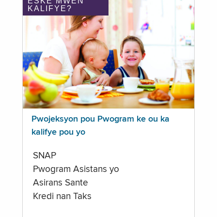
ÈSKE MWEN
KALIFYE?
Pwojeksyon pou Pwogram ke ou ka
kalifye pou yo
SNAP
Pwogram Asistans yo
Asirans Sante
Kredi nan Taks