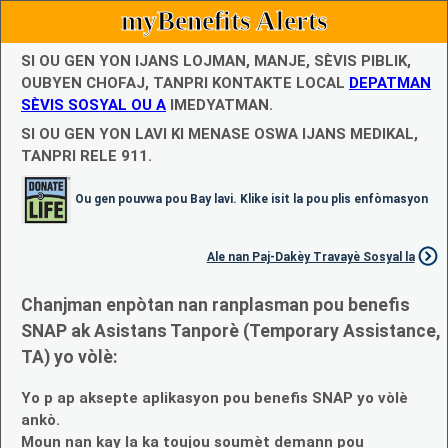
myBenefits Alerts
SI OU GEN YON IJANS LOJMAN, MANJE, SÈVIS PIBLIK,
OUBYEN CHOFAJ, TANPRI KONTAKTE LOCAL
DEPATMAN
SÈVIS SOSYAL OU A
IMEDYATMAN.
SI OU GEN YON LAVI KI MENASE OSWA IJANS MEDIKAL,
TANPRI RELE 911.
Ou gen pouvwa pou Bay lavi. Klike isit la pou plis enfòmasyon
Ale nan Paj-Dakèy Travayè Sosyal la
Chanjman enpòtan nan ranplasman pou benefis
SNAP ak Asistans Tanporè (Temporary Assistance,
TA) yo vòlè:
Yo p ap aksepte aplikasyon pou benefis SNAP yo vòlè
ankò.
Moun nan kay la ka toujou soumèt demann pou