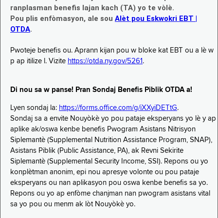
ranplasman benefis lajan kach (TA) yo te vòlè.
Pou plis enfòmasyon, ale sou
Alèt pou Eskwokri EBT |
OTDA
.
Pwoteje benefis ou. Aprann kijan pou w bloke kat EBT ou a lè w
p ap itilize l. Vizite
https://otda.ny.gov/5261
.
Di nou sa w panse! Pran Sondaj Benefis Piblik OTDA a!
Lyen sondaj la:
https://forms.office.com/g/iXXyiDETtG
.
Sondaj sa a envite Nouyòkè yo pou pataje eksperyans yo lè y ap
aplike ak/oswa kenbe benefis Pwogram Asistans Nitrisyon
Siplemantè (Supplemental Nutrition Assistance Program, SNAP),
Asistans Piblik (Public Assistance, PA), ak Revni Sekirite
Siplemantè (Supplemental Security Income, SSI). Repons ou yo
konplètman anonim, epi nou apresye volonte ou pou pataje
eksperyans ou nan aplikasyon pou oswa kenbe benefis sa yo.
Repons ou yo ap enfòme chanjman nan pwogram asistans vital
sa yo pou ou menm ak lòt Nouyòkè yo.