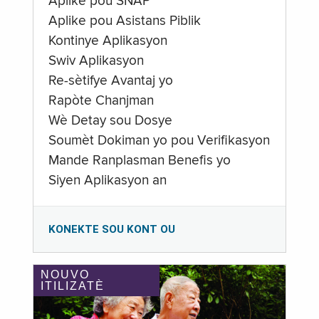
Aplike pou SNAP
Aplike pou Asistans Piblik
Kontinye Aplikasyon
Swiv Aplikasyon
Re-sètifye Avantaj yo
Rapòte Chanjman
Wè Detay sou Dosye
Soumèt Dokiman yo pou Verifikasyon
Mande Ranplasman Benefis yo
Siyen Aplikasyon an
KONEKTE SOU KONT OU
NOUVO
ITILIZATÈ