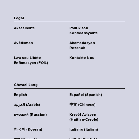
Legal
Aksesibilite
Politik sou
Konfidansyalite
Avètisman
Akomodasyon
Rezonab
Lwa sou Libète
Kontakte Nou
Enfòmasyon (FOIL)
Chwazi Lang
English
Español (Spanish)
العربية (Arabic)
中文 (Chinese)
русский (Russian)
Kreyòl Ayisyen
(Haitian-Creole)
한국어 (Korean)
Italiano (Italian)