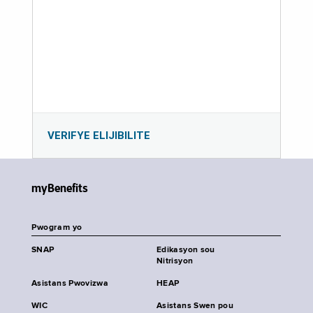
VERIFYE ELIJIBILITE
myBenefits
Pwogram yo
SNAP
Edikasyon sou
Nitrisyon
Asistans Pwovizwa
HEAP
WIC
Asistans Swen pou