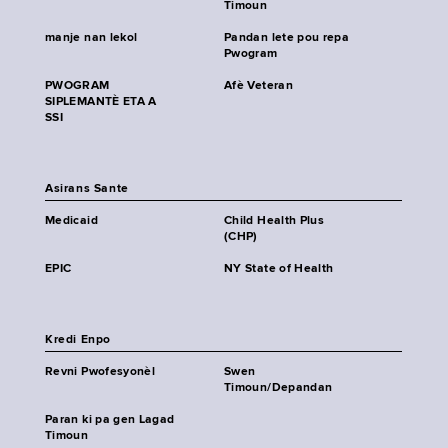
Timoun
manje nan lekol
Pandan lete pou repa
Pwogram
PWOGRAM
Afè Veteran
SIPLEMANTÈ ETA A
SSI
Asirans Sante
Medicaid
Child Health Plus
(CHP)
EPIC
NY State of Health
Kredi Enpo
Revni Pwofesyonèl
Swen
Timoun/Depandan
Paran ki pa gen Lagad
Timoun