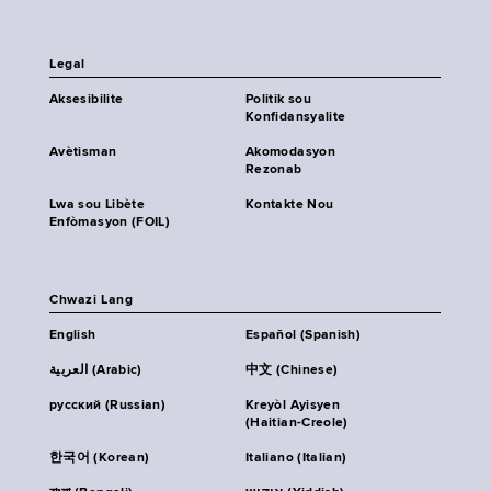
Legal
Aksesibilite
Politik sou
Konfidansyalite
Avètisman
Akomodasyon
Rezonab
Lwa sou Libète
Kontakte Nou
Enfòmasyon (FOIL)
Chwazi Lang
English
Español (Spanish)
العربية (Arabic)
中文 (Chinese)
русский (Russian)
Kreyòl Ayisyen
(Haitian-Creole)
한국어 (Korean)
Italiano (Italian)