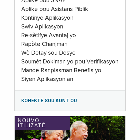
Aplike pou SNAP
Aplike pou Asistans Piblik
Kontinye Aplikasyon
Swiv Aplikasyon
Re-sètifye Avantaj yo
Rapòte Chanjman
Wè Detay sou Dosye
Soumèt Dokiman yo pou Verifikasyon
Mande Ranplasman Benefis yo
Siyen Aplikasyon an
KONEKTE SOU KONT OU
NOUVO
ITILIZATÈ