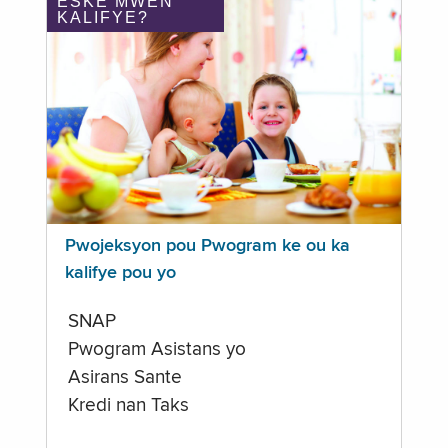
ÈSKE MWEN
KALIFYE?
Pwojeksyon pou Pwogram ke ou ka
kalifye pou yo
SNAP
Pwogram Asistans yo
Asirans Sante
Kredi nan Taks