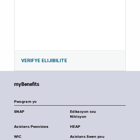
VERIFYE ELIJIBILITE
myBenefits
Pwogram yo
SNAP
Edikasyon sou
Nitrisyon
Asistans Pwovizwa
HEAP
WIC
Asistans Swen pou