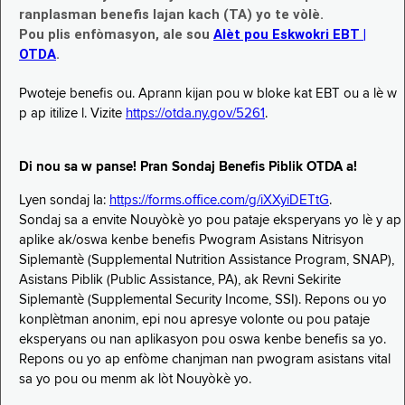
ranplasman benefis lajan kach (TA) yo te vòlè.
Pou plis enfòmasyon, ale sou
Alèt pou Eskwokri EBT |
OTDA
.
Pwoteje benefis ou. Aprann kijan pou w bloke kat EBT ou a lè w
p ap itilize l. Vizite
https://otda.ny.gov/5261
.
Di nou sa w panse! Pran Sondaj Benefis Piblik OTDA a!
Lyen sondaj la:
https://forms.office.com/g/iXXyiDETtG
.
Sondaj sa a envite Nouyòkè yo pou pataje eksperyans yo lè y ap
aplike ak/oswa kenbe benefis Pwogram Asistans Nitrisyon
Siplemantè (Supplemental Nutrition Assistance Program, SNAP),
Asistans Piblik (Public Assistance, PA), ak Revni Sekirite
Siplemantè (Supplemental Security Income, SSI). Repons ou yo
konplètman anonim, epi nou apresye volonte ou pou pataje
eksperyans ou nan aplikasyon pou oswa kenbe benefis sa yo.
Repons ou yo ap enfòme chanjman nan pwogram asistans vital
sa yo pou ou menm ak lòt Nouyòkè yo.