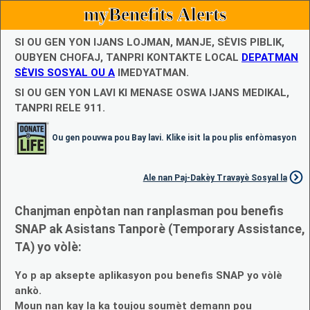
myBenefits Alerts
SI OU GEN YON IJANS LOJMAN, MANJE, SÈVIS PIBLIK,
OUBYEN CHOFAJ, TANPRI KONTAKTE LOCAL
DEPATMAN
SÈVIS SOSYAL OU A
IMEDYATMAN.
SI OU GEN YON LAVI KI MENASE OSWA IJANS MEDIKAL,
TANPRI RELE 911.
Ou gen pouvwa pou Bay lavi. Klike isit la pou plis enfòmasyon
Ale nan Paj-Dakèy Travayè Sosyal la
Chanjman enpòtan nan ranplasman pou benefis
SNAP ak Asistans Tanporè (Temporary Assistance,
TA) yo vòlè:
Yo p ap aksepte aplikasyon pou benefis SNAP yo vòlè
ankò.
Moun nan kay la ka toujou soumèt demann pou