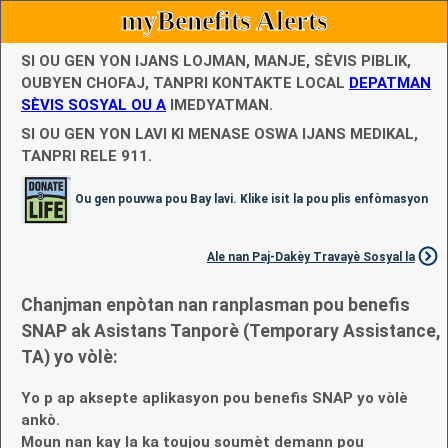
myBenefits Alerts
SI OU GEN YON IJANS LOJMAN, MANJE, SÈVIS PIBLIK,
OUBYEN CHOFAJ, TANPRI KONTAKTE LOCAL
DEPATMAN
SÈVIS SOSYAL OU A
IMEDYATMAN.
SI OU GEN YON LAVI KI MENASE OSWA IJANS MEDIKAL,
TANPRI RELE 911.
Ou gen pouvwa pou Bay lavi. Klike isit la pou plis enfòmasyon
Ale nan Paj-Dakèy Travayè Sosyal la
Chanjman enpòtan nan ranplasman pou benefis
SNAP ak Asistans Tanporè (Temporary Assistance,
TA) yo vòlè:
Yo p ap aksepte aplikasyon pou benefis SNAP yo vòlè
ankò.
Moun nan kay la ka toujou soumèt demann pou