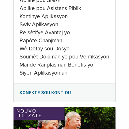
Aplike pou SNAP
Aplike pou Asistans Piblik
Kontinye Aplikasyon
Swiv Aplikasyon
Re-sètifye Avantaj yo
Rapòte Chanjman
Wè Detay sou Dosye
Soumèt Dokiman yo pou Verifikasyon
Mande Ranplasman Benefis yo
Siyen Aplikasyon an
KONEKTE SOU KONT OU
NOUVO
ITILIZATÈ