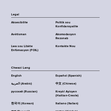
Legal
Aksesibilite
Politik sou
Konfidansyalite
Avètisman
Akomodasyon
Rezonab
Lwa sou Libète
Kontakte Nou
Enfòmasyon (FOIL)
Chwazi Lang
English
Español (Spanish)
العربية (Arabic)
中文 (Chinese)
русский (Russian)
Kreyòl Ayisyen
(Haitian-Creole)
한국어 (Korean)
Italiano (Italian)