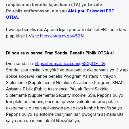
ranplasman benefis lajan kach (TA) yo te vòlè.
Pou plis enfòmasyon, ale sou
Alèt pou Eskwokri EBT |
OTDA
.
Pwoteje benefis ou. Aprann kijan pou w bloke kat EBT ou a lè w
p ap itilize l. Vizite
https://otda.ny.gov/5261
.
Di nou sa w panse! Pran Sondaj Benefis Piblik OTDA a!
Lyen sondaj la:
https://forms.office.com/g/iXXyiDETtG
.
Sondaj sa a envite Nouyòkè yo pou pataje eksperyans yo lè y ap
aplike ak/oswa kenbe benefis Pwogram Asistans Nitrisyon
Siplemantè (Supplemental Nutrition Assistance Program, SNAP),
Asistans Piblik (Public Assistance, PA), ak Revni Sekirite
Siplemantè (Supplemental Security Income, SSI). Repons ou yo
konplètman anonim, epi nou apresye volonte ou pou pataje
eksperyans ou nan aplikasyon pou oswa kenbe benefis sa yo.
Repons ou yo ap enfòme chanjman nan pwogram asistans vital
sa yo pou ou menm ak lòt Nouyòkè yo.