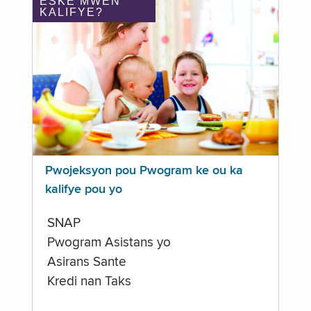
ÈSKE MWEN
KALIFYE?
Pwojeksyon pou Pwogram ke ou ka
kalifye pou yo
SNAP
Pwogram Asistans yo
Asirans Sante
Kredi nan Taks