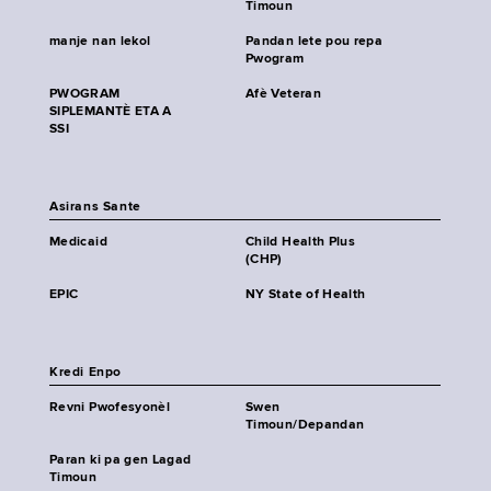
Timoun
manje nan lekol
Pandan lete pou repa
Pwogram
PWOGRAM
Afè Veteran
SIPLEMANTÈ ETA A
SSI
Asirans Sante
Medicaid
Child Health Plus
(CHP)
EPIC
NY State of Health
Kredi Enpo
Revni Pwofesyonèl
Swen
Timoun/Depandan
Paran ki pa gen Lagad
Timoun