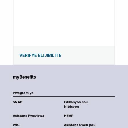
VERIFYE ELIJIBILITE
myBenefits
Pwogram yo
SNAP
Edikasyon sou
Nitrisyon
Asistans Pwovizwa
HEAP
WIC
Asistans Swen pou