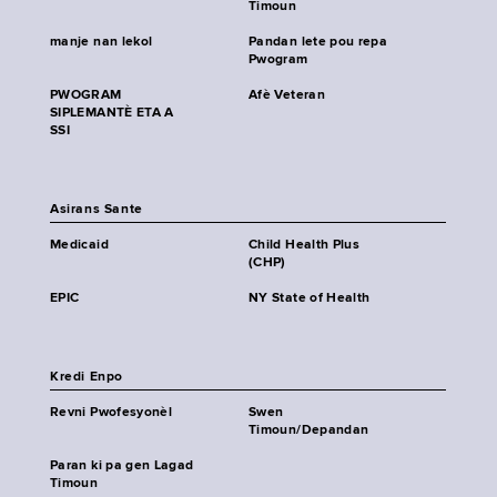
Timoun
manje nan lekol
Pandan lete pou repa
Pwogram
PWOGRAM
Afè Veteran
SIPLEMANTÈ ETA A
SSI
Asirans Sante
Medicaid
Child Health Plus
(CHP)
EPIC
NY State of Health
Kredi Enpo
Revni Pwofesyonèl
Swen
Timoun/Depandan
Paran ki pa gen Lagad
Timoun