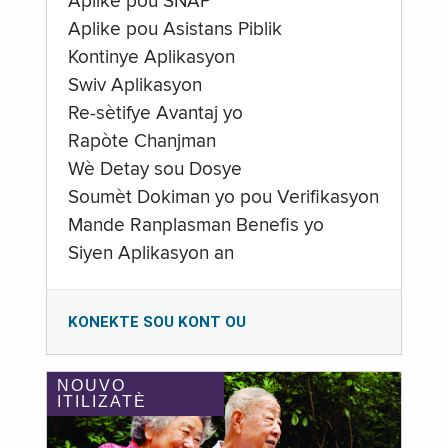
Aplike pou SNAP
Aplike pou Asistans Piblik
Kontinye Aplikasyon
Swiv Aplikasyon
Re-sètifye Avantaj yo
Rapòte Chanjman
Wè Detay sou Dosye
Soumèt Dokiman yo pou Verifikasyon
Mande Ranplasman Benefis yo
Siyen Aplikasyon an
KONEKTE SOU KONT OU
NOUVO
ITILIZATÈ