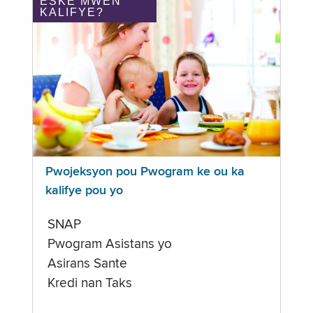
ÈSKE MWEN
KALIFYE?
Pwojeksyon pou Pwogram ke ou ka
kalifye pou yo
SNAP
Pwogram Asistans yo
Asirans Sante
Kredi nan Taks