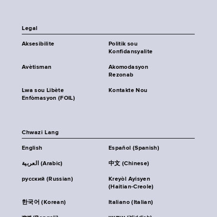
Legal
Aksesibilite
Politik sou
Konfidansyalite
Avètisman
Akomodasyon
Rezonab
Lwa sou Libète
Kontakte Nou
Enfòmasyon (FOIL)
Chwazi Lang
English
Español (Spanish)
العربية (Arabic)
中文 (Chinese)
русский (Russian)
Kreyòl Ayisyen
(Haitian-Creole)
한국어 (Korean)
Italiano (Italian)