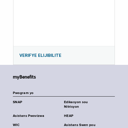
VERIFYE ELIJIBILITE
myBenefits
Pwogram yo
SNAP
Edikasyon sou
Nitrisyon
Asistans Pwovizwa
HEAP
WIC
Asistans Swen pou