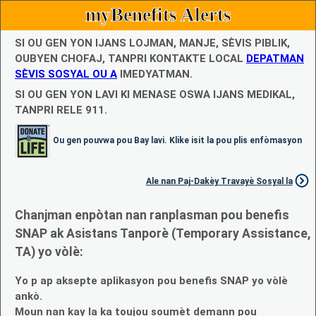
myBenefits Alerts
SI OU GEN YON IJANS LOJMAN, MANJE, SÈVIS PIBLIK,
OUBYEN CHOFAJ, TANPRI KONTAKTE LOCAL
DEPATMAN
SÈVIS SOSYAL OU A
IMEDYATMAN.
SI OU GEN YON LAVI KI MENASE OSWA IJANS MEDIKAL,
TANPRI RELE 911.
Ou gen pouvwa pou Bay lavi. Klike isit la pou plis enfòmasyon
Ale nan Paj-Dakèy Travayè Sosyal la
Chanjman enpòtan nan ranplasman pou benefis
SNAP ak Asistans Tanporè (Temporary Assistance,
TA) yo vòlè:
Yo p ap aksepte aplikasyon pou benefis SNAP yo vòlè
ankò.
Moun nan kay la ka toujou soumèt demann pou