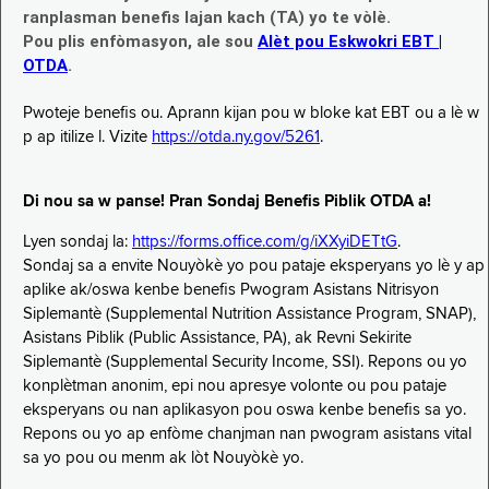
ranplasman benefis lajan kach (TA) yo te vòlè.
Pou plis enfòmasyon, ale sou
Alèt pou Eskwokri EBT |
OTDA
.
Pwoteje benefis ou. Aprann kijan pou w bloke kat EBT ou a lè w
p ap itilize l. Vizite
https://otda.ny.gov/5261
.
Di nou sa w panse! Pran Sondaj Benefis Piblik OTDA a!
Lyen sondaj la:
https://forms.office.com/g/iXXyiDETtG
.
Sondaj sa a envite Nouyòkè yo pou pataje eksperyans yo lè y ap
aplike ak/oswa kenbe benefis Pwogram Asistans Nitrisyon
Siplemantè (Supplemental Nutrition Assistance Program, SNAP),
Asistans Piblik (Public Assistance, PA), ak Revni Sekirite
Siplemantè (Supplemental Security Income, SSI). Repons ou yo
konplètman anonim, epi nou apresye volonte ou pou pataje
eksperyans ou nan aplikasyon pou oswa kenbe benefis sa yo.
Repons ou yo ap enfòme chanjman nan pwogram asistans vital
sa yo pou ou menm ak lòt Nouyòkè yo.