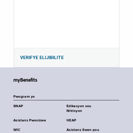
VERIFYE ELIJIBILITE
myBenefits
Pwogram yo
SNAP
Edikasyon sou
Nitrisyon
Asistans Pwovizwa
HEAP
WIC
Asistans Swen pou