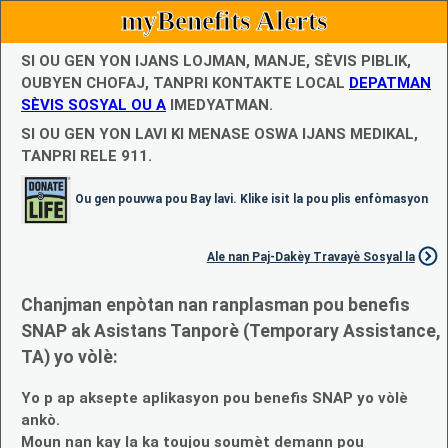
myBenefits Alerts
SI OU GEN YON IJANS LOJMAN, MANJE, SÈVIS PIBLIK,
OUBYEN CHOFAJ, TANPRI KONTAKTE LOCAL
DEPATMAN
SÈVIS SOSYAL OU A
IMEDYATMAN.
SI OU GEN YON LAVI KI MENASE OSWA IJANS MEDIKAL,
TANPRI RELE 911.
Ou gen pouvwa pou Bay lavi. Klike isit la pou plis enfòmasyon
Ale nan Paj-Dakèy Travayè Sosyal la
Chanjman enpòtan nan ranplasman pou benefis
SNAP ak Asistans Tanporè (Temporary Assistance,
TA) yo vòlè:
Yo p ap aksepte aplikasyon pou benefis SNAP yo vòlè
ankò.
Moun nan kay la ka toujou soumèt demann pou