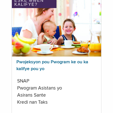
ÈSKE MWEN
KALIFYE?
Pwojeksyon pou Pwogram ke ou ka
kalifye pou yo
SNAP
Pwogram Asistans yo
Asirans Sante
Kredi nan Taks