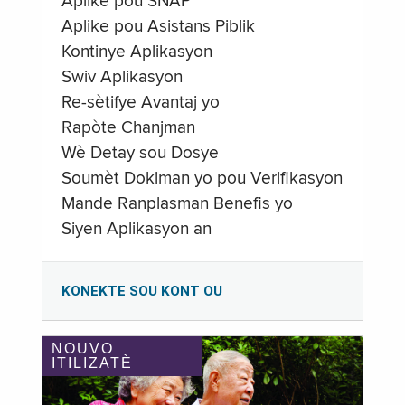
Aplike pou SNAP
Aplike pou Asistans Piblik
Kontinye Aplikasyon
Swiv Aplikasyon
Re-sètifye Avantaj yo
Rapòte Chanjman
Wè Detay sou Dosye
Soumèt Dokiman yo pou Verifikasyon
Mande Ranplasman Benefis yo
Siyen Aplikasyon an
KONEKTE SOU KONT OU
NOUVO
ITILIZATÈ