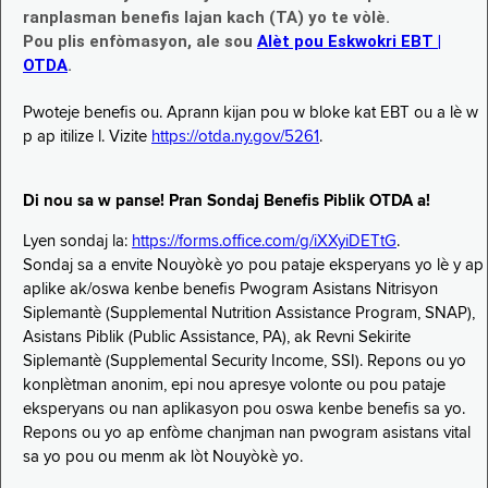
ranplasman benefis lajan kach (TA) yo te vòlè.
Pou plis enfòmasyon, ale sou
Alèt pou Eskwokri EBT |
OTDA
.
Pwoteje benefis ou. Aprann kijan pou w bloke kat EBT ou a lè w
p ap itilize l. Vizite
https://otda.ny.gov/5261
.
Di nou sa w panse! Pran Sondaj Benefis Piblik OTDA a!
Lyen sondaj la:
https://forms.office.com/g/iXXyiDETtG
.
Sondaj sa a envite Nouyòkè yo pou pataje eksperyans yo lè y ap
aplike ak/oswa kenbe benefis Pwogram Asistans Nitrisyon
Siplemantè (Supplemental Nutrition Assistance Program, SNAP),
Asistans Piblik (Public Assistance, PA), ak Revni Sekirite
Siplemantè (Supplemental Security Income, SSI). Repons ou yo
konplètman anonim, epi nou apresye volonte ou pou pataje
eksperyans ou nan aplikasyon pou oswa kenbe benefis sa yo.
Repons ou yo ap enfòme chanjman nan pwogram asistans vital
sa yo pou ou menm ak lòt Nouyòkè yo.