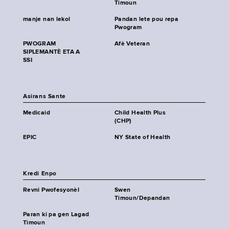
Timoun
manje nan lekol
Pandan lete pou repa
Pwogram
PWOGRAM
Afè Veteran
SIPLEMANTÈ ETA A
SSI
Asirans Sante
Medicaid
Child Health Plus
(CHP)
EPIC
NY State of Health
Kredi Enpo
Revni Pwofesyonèl
Swen
Timoun/Depandan
Paran ki pa gen Lagad
Timoun