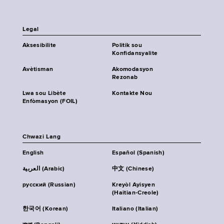
Legal
Aksesibilite
Politik sou
Konfidansyalite
Avètisman
Akomodasyon
Rezonab
Lwa sou Libète
Kontakte Nou
Enfòmasyon (FOIL)
Chwazi Lang
English
Español (Spanish)
العربية (Arabic)
中文 (Chinese)
русский (Russian)
Kreyòl Ayisyen
(Haitian-Creole)
한국어 (Korean)
Italiano (Italian)