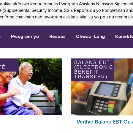
 aplike ak/oswa kenbe benefis Pwogram Asistans Nitrisyon Siplemant
mantè (Supplemental Security Income, SSI). Repons ou yo konplètman a
 enfòme chanjman nan pwogram asistans vital sa yo pou ou menm ak
n
Pwogram yo
Resous
Chwazi Lang
Konekt
BALANS EBT
TÈ
(ELECTRONIC
BENEFIT
TRANSFER)
Verifye Balans EBT Ou 