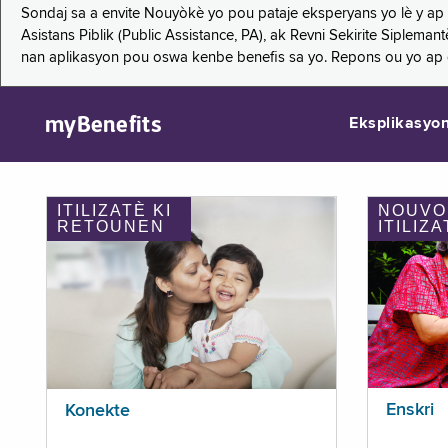
Sondaj sa a envite Nouyòkè yo pou pataje eksperyans yo lè y ap
Asistans Piblik (Public Assistance, PA), ak Revni Sekirite Siple
nan aplikasyon pou oswa kenbe benefis sa yo. Repons ou yo ap
myBenefits
Eksplikasyo
ITILIZATÈ KI
NOUVO
RETOUNEN
ITILIZA
Enskri
Konekte