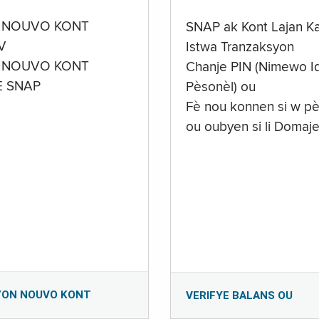
 NOUVO KONT
SNAP ak Kont Lajan K
V
Istwa Tranzaksyon
 NOUVO KONT
Chanje PIN (Nimewo Id
E SNAP
Pèsonèl) ou
Fè nou konnen si w pè
ou oubyen si li Domaj
YON NOUVO KONT
VERIFYE BALANS OU