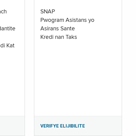
ach
SNAP
Pwogram Asistans yo
antite
Asirans Sante
Kredi nan Taks
di Kat
e
VERIFYE ELIJIBILITE