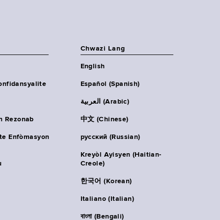
Chwazi Lang
English
onfidansyalite
Español (Spanish)
العربية (Arabic)
n Rezonab
中文 (Chinese)
ète Enfòmasyon
русский (Russian)
Kreyòl Ayisyen (Haitian-
u
Creole)
한국어 (Korean)
Italiano (Italian)
বাংলা (Bengali)