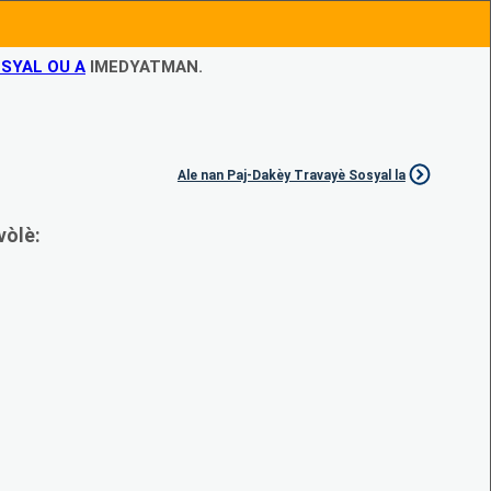
SYAL OU A
IMEDYATMAN.
Ale nan Paj-Dakèy Travayè Sosyal la
vòlè: