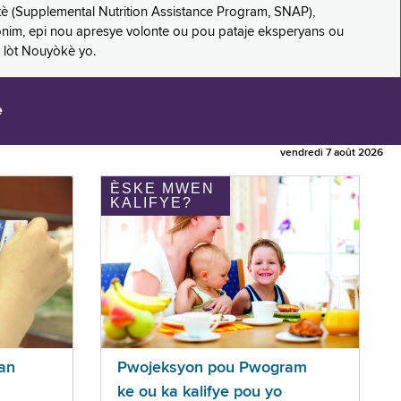
è (Supplemental Nutrition Assistance Program, SNAP),
nonim, epi nou apresye volonte ou pou pataje eksperyans ou
 lòt Nouyòkè yo.
e
vendredi 7 août 2026
ÈSKE MWEN
KALIFYE?
an
Pwojeksyon pou Pwogram
ke ou ka kalifye pou yo