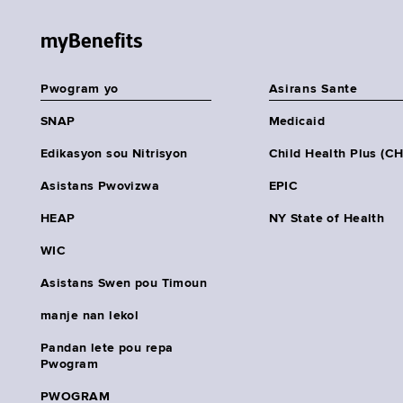
myBenefits
Pwogram yo
Asirans Sante
SNAP
Medicaid
Edikasyon sou Nitrisyon
Child Health Plus (C
Asistans Pwovizwa
EPIC
HEAP
NY State of Health
WIC
Asistans Swen pou Timoun
manje nan lekol
Pandan lete pou repa
Pwogram
PWOGRAM