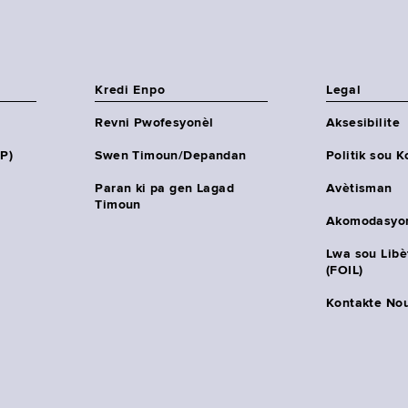
Kredi Enpo
Legal
Revni Pwofesyonèl
Aksesibilite
HP)
Swen Timoun/Depandan
Politik sou K
Paran ki pa gen Lagad
Avètisman
Timoun
Akomodasyo
Lwa sou Lib
(FOIL)
Kontakte No