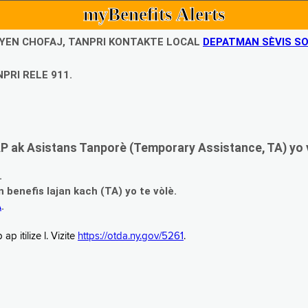
myBenefits Alerts
UBYEN CHOFAJ, TANPRI KONTAKTE LOCAL
DEPATMAN SÈVIS SO
PRI RELE 911.
 ak Asistans Tanporè (Temporary Assistance, TA) yo 
.
enefis lajan kach (TA) yo te vòlè.
A
.
 itilize l. Vizite
https://otda.ny.gov/5261
.