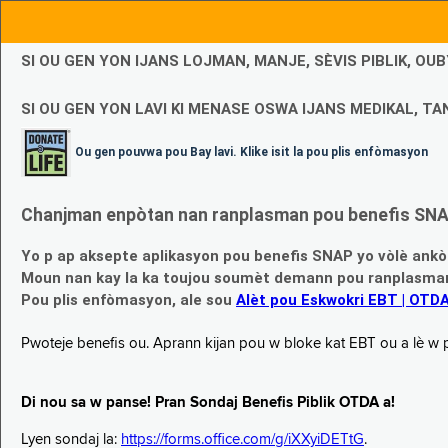
SI OU GEN YON IJANS LOJMAN, MANJE, SÈVIS PIBLIK, O
SI OU GEN YON LAVI KI MENASE OSWA IJANS MEDIKAL, TAN
Ou gen pouvwa pou Bay lavi. Klike isit la pou plis enfòmasyon
Chanjman enpòtan nan ranplasman pou benefis SNAP
Yo p ap aksepte aplikasyon pou benefis SNAP yo vòlè ankò
Moun nan kay la ka toujou soumèt demann pou ranplasman b
Pou plis enfòmasyon, ale sou
Alèt pou Eskwokri EBT | OTD
Pwoteje benefis ou. Aprann kijan pou w bloke kat EBT ou a lè w p ap
Di nou sa w panse! Pran Sondaj Benefis Piblik OTDA a!
Lyen sondaj la:
https://forms.office.com/g/iXXyiDETtG
.