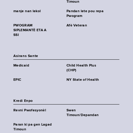
Timoun
manje nan lekol
Pandan lete pou repa
Pwogram
PWOGRAM
Afè Veteran
SIPLEMANTÈ ETA A
SSI
Asirans Sante
Medicaid
Child Health Plus
(CHP)
EPIC
NY State of Health
Kredi Enpo
Revni Pwofesyonèl
Swen
Timoun/Depandan
Paran ki pa gen Lagad
Timoun