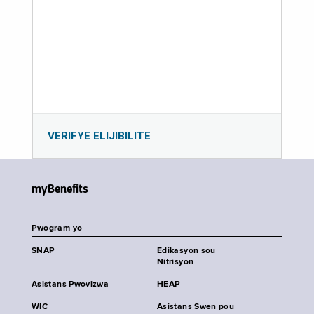
VERIFYE ELIJIBILITE
myBenefits
Pwogram yo
SNAP
Edikasyon sou
Nitrisyon
Asistans Pwovizwa
HEAP
WIC
Asistans Swen pou