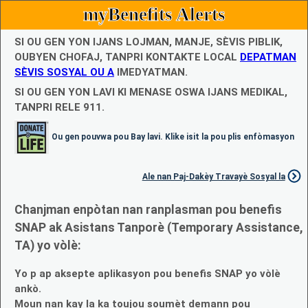
myBenefits Alerts
SI OU GEN YON IJANS LOJMAN, MANJE, SÈVIS PIBLIK,
OUBYEN CHOFAJ, TANPRI KONTAKTE LOCAL
DEPATMAN
SÈVIS SOSYAL OU A
IMEDYATMAN.
SI OU GEN YON LAVI KI MENASE OSWA IJANS MEDIKAL,
TANPRI RELE 911.
Ou gen pouvwa pou Bay lavi. Klike isit la pou plis enfòmasyon
Ale nan Paj-Dakèy Travayè Sosyal la
Chanjman enpòtan nan ranplasman pou benefis
SNAP ak Asistans Tanporè (Temporary Assistance,
TA) yo vòlè:
Yo p ap aksepte aplikasyon pou benefis SNAP yo vòlè
ankò.
Moun nan kay la ka toujou soumèt demann pou