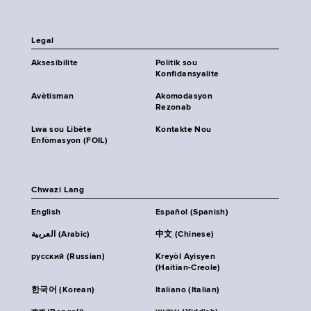
Legal
Aksesibilite
Politik sou
Konfidansyalite
Avètisman
Akomodasyon
Rezonab
Lwa sou Libète
Kontakte Nou
Enfòmasyon (FOIL)
Chwazi Lang
English
Español (Spanish)
العربية (Arabic)
中文 (Chinese)
русский (Russian)
Kreyòl Ayisyen
(Haitian-Creole)
한국어 (Korean)
Italiano (Italian)