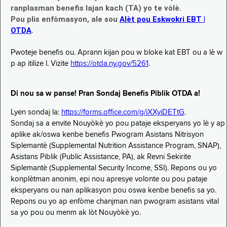
ranplasman benefis lajan kach (TA) yo te vòlè.
Pou plis enfòmasyon, ale sou
Alèt pou Eskwokri EBT |
OTDA
.
Pwoteje benefis ou. Aprann kijan pou w bloke kat EBT ou a lè w
p ap itilize l. Vizite
https://otda.ny.gov/5261
.
Di nou sa w panse! Pran Sondaj Benefis Piblik OTDA a!
Lyen sondaj la:
https://forms.office.com/g/iXXyiDETtG
.
Sondaj sa a envite Nouyòkè yo pou pataje eksperyans yo lè y ap
aplike ak/oswa kenbe benefis Pwogram Asistans Nitrisyon
Siplemantè (Supplemental Nutrition Assistance Program, SNAP),
Asistans Piblik (Public Assistance, PA), ak Revni Sekirite
Siplemantè (Supplemental Security Income, SSI). Repons ou yo
konplètman anonim, epi nou apresye volonte ou pou pataje
eksperyans ou nan aplikasyon pou oswa kenbe benefis sa yo.
Repons ou yo ap enfòme chanjman nan pwogram asistans vital
sa yo pou ou menm ak lòt Nouyòkè yo.