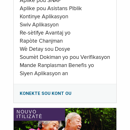
Aplike pou SNAP
Aplike pou Asistans Piblik
Kontinye Aplikasyon
Swiv Aplikasyon
Re-sètifye Avantaj yo
Rapòte Chanjman
Wè Detay sou Dosye
Soumèt Dokiman yo pou Verifikasyon
Mande Ranplasman Benefis yo
Siyen Aplikasyon an
KONEKTE SOU KONT OU
NOUVO
ITILIZATÈ