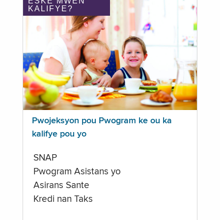
ÈSKE MWEN
KALIFYE?
Pwojeksyon pou Pwogram ke ou ka
kalifye pou yo
SNAP
Pwogram Asistans yo
Asirans Sante
Kredi nan Taks