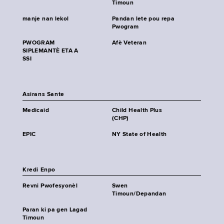
Timoun
manje nan lekol
Pandan lete pou repa
Pwogram
PWOGRAM
Afè Veteran
SIPLEMANTÈ ETA A
SSI
Asirans Sante
Medicaid
Child Health Plus
(CHP)
EPIC
NY State of Health
Kredi Enpo
Revni Pwofesyonèl
Swen
Timoun/Depandan
Paran ki pa gen Lagad
Timoun