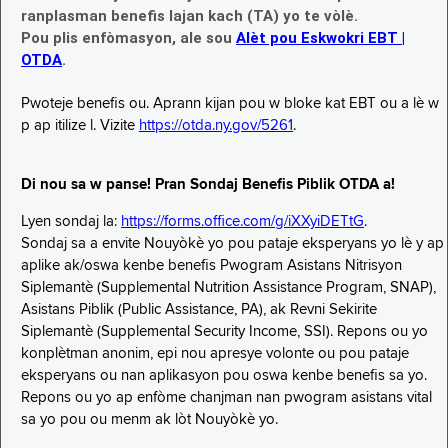
ranplasman benefis lajan kach (TA) yo te vòlè.
Pou plis enfòmasyon, ale sou
Alèt pou Eskwokri EBT |
OTDA
.
Pwoteje benefis ou. Aprann kijan pou w bloke kat EBT ou a lè w
p ap itilize l. Vizite
https://otda.ny.gov/5261
.
Di nou sa w panse! Pran Sondaj Benefis Piblik OTDA a!
Lyen sondaj la:
https://forms.office.com/g/iXXyiDETtG
.
Sondaj sa a envite Nouyòkè yo pou pataje eksperyans yo lè y ap
aplike ak/oswa kenbe benefis Pwogram Asistans Nitrisyon
Siplemantè (Supplemental Nutrition Assistance Program, SNAP),
Asistans Piblik (Public Assistance, PA), ak Revni Sekirite
Siplemantè (Supplemental Security Income, SSI). Repons ou yo
konplètman anonim, epi nou apresye volonte ou pou pataje
eksperyans ou nan aplikasyon pou oswa kenbe benefis sa yo.
Repons ou yo ap enfòme chanjman nan pwogram asistans vital
sa yo pou ou menm ak lòt Nouyòkè yo.