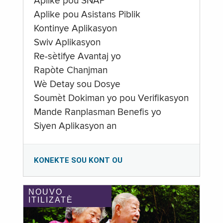
Aplike pou SNAP
Aplike pou Asistans Piblik
Kontinye Aplikasyon
Swiv Aplikasyon
Re-sètifye Avantaj yo
Rapòte Chanjman
Wè Detay sou Dosye
Soumèt Dokiman yo pou Verifikasyon
Mande Ranplasman Benefis yo
Siyen Aplikasyon an
KONEKTE SOU KONT OU
NOUVO
ITILIZATÈ