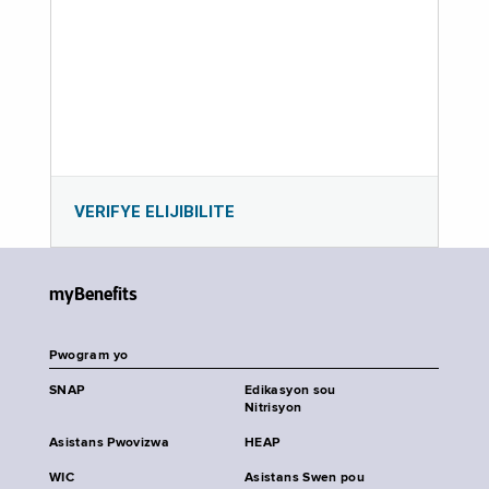
VERIFYE ELIJIBILITE
myBenefits
Pwogram yo
SNAP
Edikasyon sou
Nitrisyon
Asistans Pwovizwa
HEAP
WIC
Asistans Swen pou