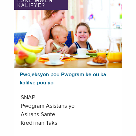
ÈSKE MWEN
KALIFYE?
Pwojeksyon pou Pwogram ke ou ka
kalifye pou yo
SNAP
Pwogram Asistans yo
Asirans Sante
Kredi nan Taks