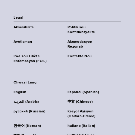
Legal
Aksesibilite
Politik sou
Konfidansyalite
Avètisman
Akomodasyon
Rezonab
Lwa sou Libète
Kontakte Nou
Enfòmasyon (FOIL)
Chwazi Lang
English
Español (Spanish)
العربية (Arabic)
中文 (Chinese)
русский (Russian)
Kreyòl Ayisyen
(Haitian-Creole)
한국어 (Korean)
Italiano (Italian)