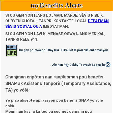
myBenefits Alerts
SI OU GEN YON IJANS LOJMAN, MANJE, SÈVIS PIBLIK,
OUBYEN CHOFAJ, TANPRI KONTAKTE LOCAL
DEPATMAN
SÈVIS SOSYAL OU A
IMEDYATMAN.
SI OU GEN YON LAVI KI MENASE OSWA IJANS MEDIKAL,
TANPRI RELE 911.
Ou gen pouvwa pou Bay lavi. Klike isit la pou plis enfòmasyon
Ale nan Paj-Dakèy Travayè Sosyal la
Chanjman enpòtan nan ranplasman pou benefis
SNAP ak Asistans Tanporè (Temporary Assistance,
TA) yo vòlè:
Yo p ap aksepte aplikasyon pou benefis SNAP yo vòlè
ankò.
Moun nan kay la ka toujou soumèt demann pou