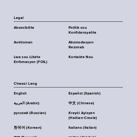
Legal
Aksesibilite
Politik sou
Konfidansyalite
Avètisman
Akomodasyon
Rezonab
Lwa sou Libète
Kontakte Nou
Enfòmasyon (FOIL)
Chwazi Lang
English
Español (Spanish)
العربية (Arabic)
中文 (Chinese)
русский (Russian)
Kreyòl Ayisyen
(Haitian-Creole)
한국어 (Korean)
Italiano (Italian)