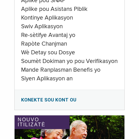
Aplike pou SNAP
Aplike pou Asistans Piblik
Kontinye Aplikasyon
Swiv Aplikasyon
Re-sètifye Avantaj yo
Rapòte Chanjman
Wè Detay sou Dosye
Soumèt Dokiman yo pou Verifikasyon
Mande Ranplasman Benefis yo
Siyen Aplikasyon an
KONEKTE SOU KONT OU
NOUVO
ITILIZATÈ