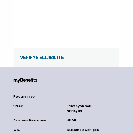
VERIFYE ELIJIBILITE
myBenefits
Pwogram yo
SNAP
Edikasyon sou
Nitrisyon
Asistans Pwovizwa
HEAP
WIC
Asistans Swen pou