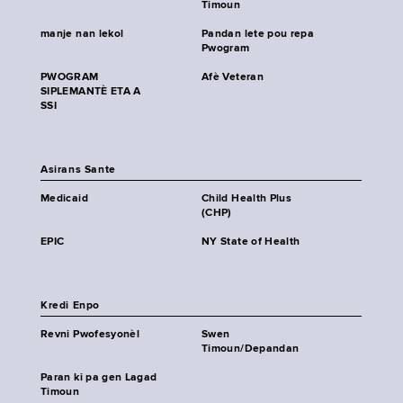
Timoun
manje nan lekol
Pandan lete pou repa
Pwogram
PWOGRAM
Afè Veteran
SIPLEMANTÈ ETA A
SSI
Asirans Sante
Medicaid
Child Health Plus
(CHP)
EPIC
NY State of Health
Kredi Enpo
Revni Pwofesyonèl
Swen
Timoun/Depandan
Paran ki pa gen Lagad
Timoun