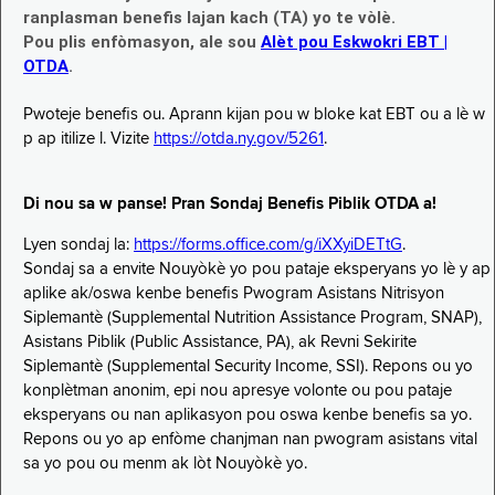
ranplasman benefis lajan kach (TA) yo te vòlè.
Pou plis enfòmasyon, ale sou
Alèt pou Eskwokri EBT |
OTDA
.
Pwoteje benefis ou. Aprann kijan pou w bloke kat EBT ou a lè w
p ap itilize l. Vizite
https://otda.ny.gov/5261
.
Di nou sa w panse! Pran Sondaj Benefis Piblik OTDA a!
Lyen sondaj la:
https://forms.office.com/g/iXXyiDETtG
.
Sondaj sa a envite Nouyòkè yo pou pataje eksperyans yo lè y ap
aplike ak/oswa kenbe benefis Pwogram Asistans Nitrisyon
Siplemantè (Supplemental Nutrition Assistance Program, SNAP),
Asistans Piblik (Public Assistance, PA), ak Revni Sekirite
Siplemantè (Supplemental Security Income, SSI). Repons ou yo
konplètman anonim, epi nou apresye volonte ou pou pataje
eksperyans ou nan aplikasyon pou oswa kenbe benefis sa yo.
Repons ou yo ap enfòme chanjman nan pwogram asistans vital
sa yo pou ou menm ak lòt Nouyòkè yo.