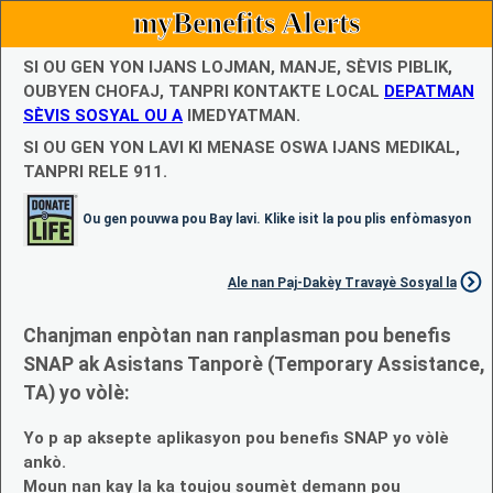
myBenefits Alerts
SI OU GEN YON IJANS LOJMAN, MANJE, SÈVIS PIBLIK,
OUBYEN CHOFAJ, TANPRI KONTAKTE LOCAL
DEPATMAN
SÈVIS SOSYAL OU A
IMEDYATMAN.
SI OU GEN YON LAVI KI MENASE OSWA IJANS MEDIKAL,
TANPRI RELE 911.
Ou gen pouvwa pou Bay lavi. Klike isit la pou plis enfòmasyon
Ale nan Paj-Dakèy Travayè Sosyal la
Chanjman enpòtan nan ranplasman pou benefis
SNAP ak Asistans Tanporè (Temporary Assistance,
TA) yo vòlè:
Yo p ap aksepte aplikasyon pou benefis SNAP yo vòlè
ankò.
Moun nan kay la ka toujou soumèt demann pou