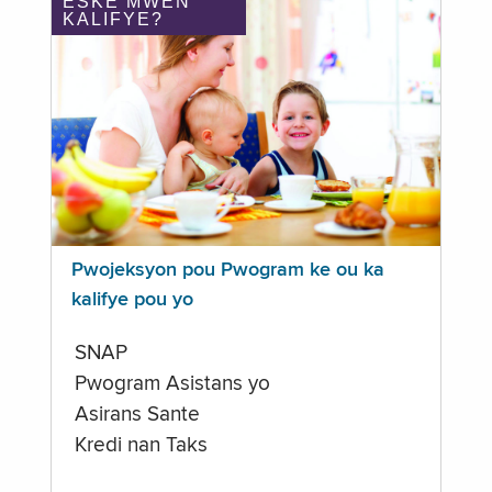
ÈSKE MWEN
KALIFYE?
Pwojeksyon pou Pwogram ke ou ka
kalifye pou yo
SNAP
Pwogram Asistans yo
Asirans Sante
Kredi nan Taks