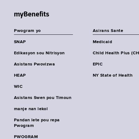
myBenefits
Pwogram yo
Asirans Sante
SNAP
Medicaid
Edikasyon sou Nitrisyon
Child Health Plus (C
Asistans Pwovizwa
EPIC
HEAP
NY State of Health
WIC
Asistans Swen pou Timoun
manje nan lekol
Pandan lete pou repa
Pwogram
PWOGRAM