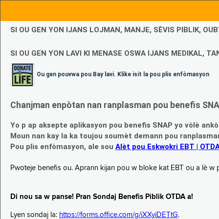
SI OU GEN YON IJANS LOJMAN, MANJE, SÈVIS PIBLIK, O
SI OU GEN YON LAVI KI MENASE OSWA IJANS MEDIKAL, TAN
Ou gen pouvwa pou Bay lavi. Klike isit la pou plis enfòmasyon
Chanjman enpòtan nan ranplasman pou benefis SNAP
Yo p ap aksepte aplikasyon pou benefis SNAP yo vòlè ankò
Moun nan kay la ka toujou soumèt demann pou ranplasman b
Pou plis enfòmasyon, ale sou
Alèt pou Eskwokri EBT | OTD
Pwoteje benefis ou. Aprann kijan pou w bloke kat EBT ou a lè w p ap
Di nou sa w panse! Pran Sondaj Benefis Piblik OTDA a!
Lyen sondaj la:
https://forms.office.com/g/iXXyiDETtG
.