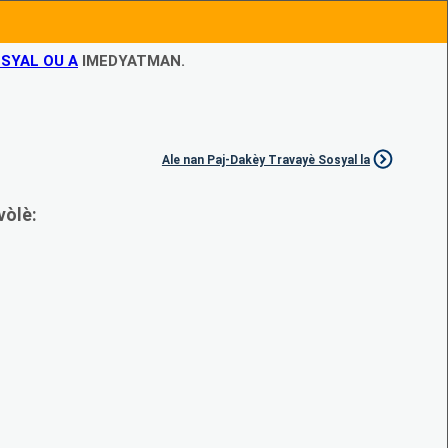
SYAL OU A
IMEDYATMAN.
Ale nan Paj-Dakèy Travayè Sosyal la
vòlè: