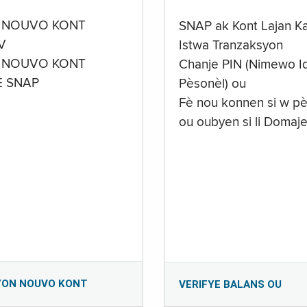
 NOUVO KONT
SNAP ak Kont Lajan K
V
Istwa Tranzaksyon
 NOUVO KONT
Chanje PIN (Nimewo Id
E SNAP
Pèsonèl) ou
Fè nou konnen si w pè
ou oubyen si li Domaj
YON NOUVO KONT
VERIFYE BALANS OU