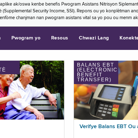
 aplike ak/oswa kenbe benefis Pwogram Asistans Nitrisyon Siplemant
mantè (Supplemental Security Income, SSI). Repons ou yo konplètman a
 enfòme chanjman nan pwogram asistans vital sa yo pou ou menm ak
n
Pwogram yo
Resous
Chwazi Lang
Konekt
BALANS EBT
TÈ
(ELECTRONIC
BENEFIT
TRANSFER)
Verifye Balans EBT Ou 