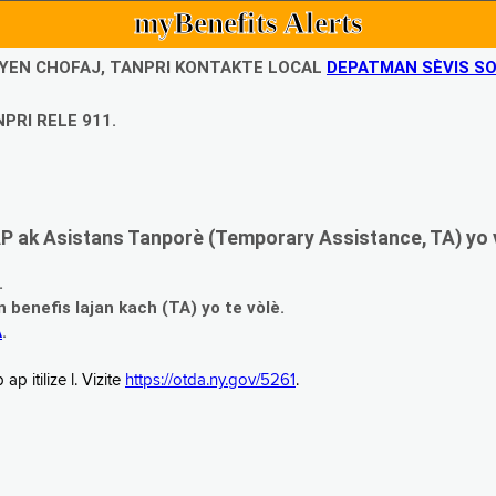
myBenefits Alerts
UBYEN CHOFAJ, TANPRI KONTAKTE LOCAL
DEPATMAN SÈVIS SO
PRI RELE 911.
 ak Asistans Tanporè (Temporary Assistance, TA) yo 
.
enefis lajan kach (TA) yo te vòlè.
A
.
 itilize l. Vizite
https://otda.ny.gov/5261
.