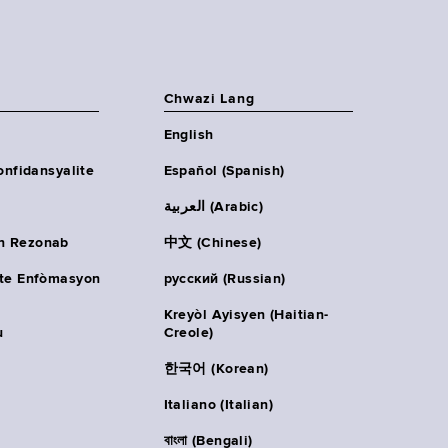
Chwazi Lang
English
onfidansyalite
Español (Spanish)
العربية (Arabic)
n Rezonab
中文 (Chinese)
ète Enfòmasyon
русский (Russian)
Kreyòl Ayisyen (Haitian-
u
Creole)
한국어 (Korean)
Italiano (Italian)
বাংলা (Bengali)