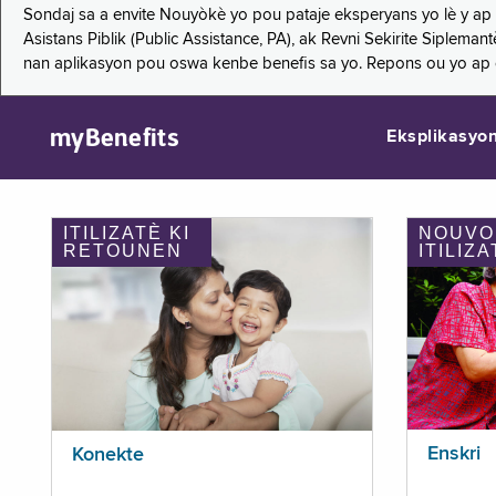
Sondaj sa a envite Nouyòkè yo pou pataje eksperyans yo lè y ap
Asistans Piblik (Public Assistance, PA), ak Revni Sekirite Siple
nan aplikasyon pou oswa kenbe benefis sa yo. Repons ou yo ap
myBenefits
Eksplikasyo
ITILIZATÈ KI
NOUVO
RETOUNEN
ITILIZA
Enskri
Konekte