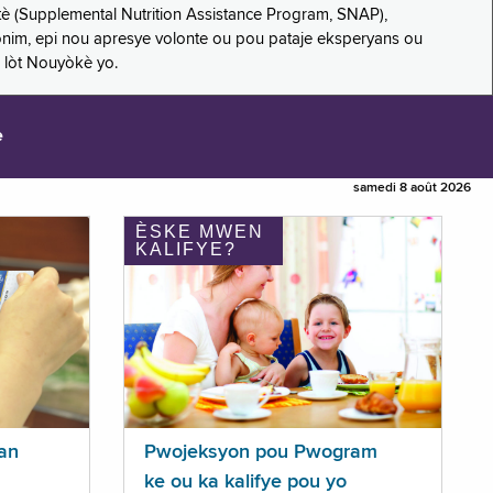
è (Supplemental Nutrition Assistance Program, SNAP),
nonim, epi nou apresye volonte ou pou pataje eksperyans ou
 lòt Nouyòkè yo.
e
samedi 8 août 2026
ÈSKE MWEN
KALIFYE?
an
Pwojeksyon pou Pwogram
ke ou ka kalifye pou yo