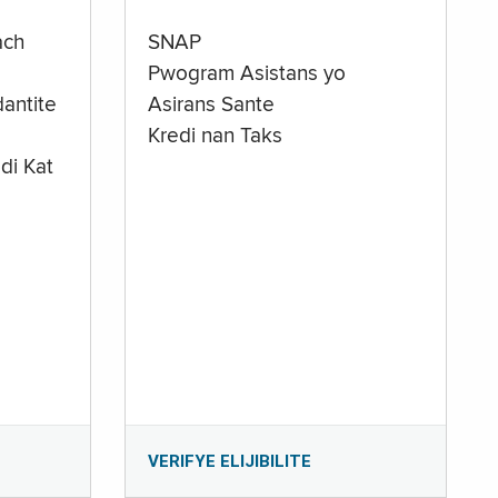
ach
SNAP
Pwogram Asistans yo
antite
Asirans Sante
Kredi nan Taks
di Kat
e
VERIFYE ELIJIBILITE