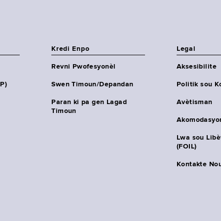
Kredi Enpo
Legal
Revni Pwofesyonèl
Aksesibilite
HP)
Swen Timoun/Depandan
Politik sou K
Paran ki pa gen Lagad
Avètisman
Timoun
Akomodasyo
Lwa sou Lib
(FOIL)
Kontakte No