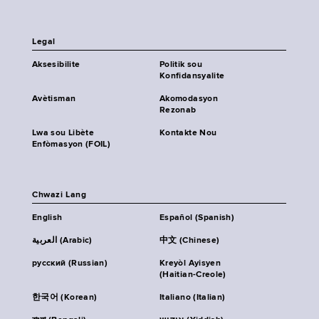
Legal
Aksesibilite
Politik sou
Konfidansyalite
Avètisman
Akomodasyon
Rezonab
Lwa sou Libète
Kontakte Nou
Enfòmasyon (FOIL)
Chwazi Lang
English
Español (Spanish)
العربية (Arabic)
中文 (Chinese)
русский (Russian)
Kreyòl Ayisyen
(Haitian-Creole)
한국어 (Korean)
Italiano (Italian)