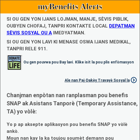
myBenefits Alerts
SI OU GEN YON IJANS LOJMAN, MANJE, SÈVIS PIBLIK,
OUBYEN CHOFAJ, TANPRI KONTAKTE LOCAL
DEPATMAN
SÈVIS SOSYAL OU A
IMEDYATMAN.
SI OU GEN YON LAVI KI MENASE OSWA IJANS MEDIKAL,
TANPRI RELE 911.
Ou gen pouvwa pou Bay lavi. Klike isit la pou plis enfòmasyon
Ale nan Paj-Dakèy Travayè Sosyal la
Chanjman enpòtan nan ranplasman pou benefis
SNAP ak Asistans Tanporè (Temporary Assistance,
TA) yo vòlè:
Yo p ap aksepte aplikasyon pou benefis SNAP yo vòlè
ankò.
Moun nan kay la ka toujou soumèt demann pou