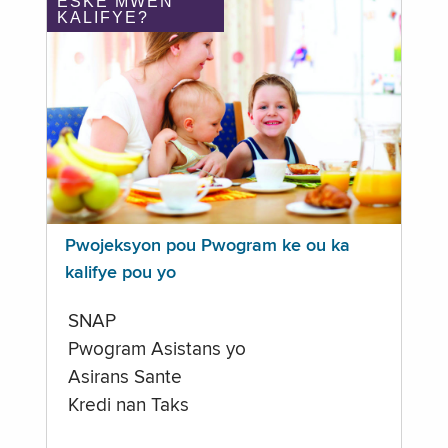
ÈSKE MWEN
KALIFYE?
Pwojeksyon pou Pwogram ke ou ka
kalifye pou yo
SNAP
Pwogram Asistans yo
Asirans Sante
Kredi nan Taks