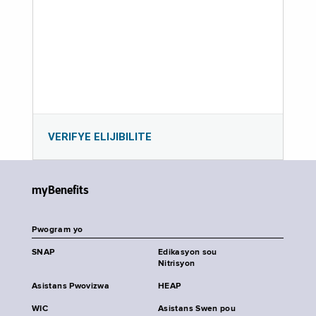
VERIFYE ELIJIBILITE
myBenefits
Pwogram yo
SNAP
Edikasyon sou
Nitrisyon
Asistans Pwovizwa
HEAP
WIC
Asistans Swen pou