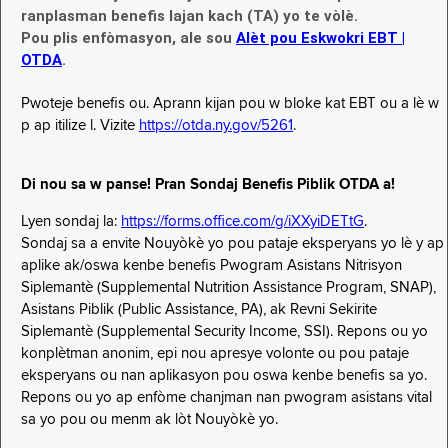
ranplasman benefis lajan kach (TA) yo te vòlè.
Pou plis enfòmasyon, ale sou
Alèt pou Eskwokri EBT |
OTDA
.
Pwoteje benefis ou. Aprann kijan pou w bloke kat EBT ou a lè w
p ap itilize l. Vizite
https://otda.ny.gov/5261
.
Di nou sa w panse! Pran Sondaj Benefis Piblik OTDA a!
Lyen sondaj la:
https://forms.office.com/g/iXXyiDETtG
.
Sondaj sa a envite Nouyòkè yo pou pataje eksperyans yo lè y ap
aplike ak/oswa kenbe benefis Pwogram Asistans Nitrisyon
Siplemantè (Supplemental Nutrition Assistance Program, SNAP),
Asistans Piblik (Public Assistance, PA), ak Revni Sekirite
Siplemantè (Supplemental Security Income, SSI). Repons ou yo
konplètman anonim, epi nou apresye volonte ou pou pataje
eksperyans ou nan aplikasyon pou oswa kenbe benefis sa yo.
Repons ou yo ap enfòme chanjman nan pwogram asistans vital
sa yo pou ou menm ak lòt Nouyòkè yo.