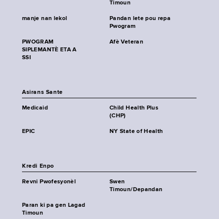
Timoun
manje nan lekol
Pandan lete pou repa
Pwogram
PWOGRAM
Afè Veteran
SIPLEMANTÈ ETA A
SSI
Asirans Sante
Medicaid
Child Health Plus
(CHP)
EPIC
NY State of Health
Kredi Enpo
Revni Pwofesyonèl
Swen
Timoun/Depandan
Paran ki pa gen Lagad
Timoun