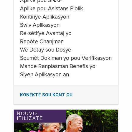
Aplike pou SNAP
Aplike pou Asistans Piblik
Kontinye Aplikasyon
Swiv Aplikasyon
Re-sètifye Avantaj yo
Rapòte Chanjman
Wè Detay sou Dosye
Soumèt Dokiman yo pou Verifikasyon
Mande Ranplasman Benefis yo
Siyen Aplikasyon an
KONEKTE SOU KONT OU
NOUVO
ITILIZATÈ