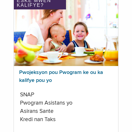
ÈSKE MWEN
KALIFYE?
Pwojeksyon pou Pwogram ke ou ka
kalifye pou yo
SNAP
Pwogram Asistans yo
Asirans Sante
Kredi nan Taks