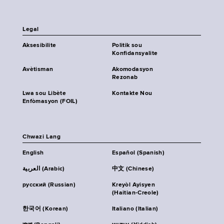
Legal
Aksesibilite
Politik sou
Konfidansyalite
Avètisman
Akomodasyon
Rezonab
Lwa sou Libète
Kontakte Nou
Enfòmasyon (FOIL)
Chwazi Lang
English
Español (Spanish)
العربية (Arabic)
中文 (Chinese)
русский (Russian)
Kreyòl Ayisyen
(Haitian-Creole)
한국어 (Korean)
Italiano (Italian)