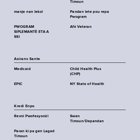
Timoun
manje nan lekol
Pandan lete pou repa
Pwogram
PWOGRAM
Afè Veteran
SIPLEMANTÈ ETA A
SSI
Asirans Sante
Medicaid
Child Health Plus
(CHP)
EPIC
NY State of Health
Kredi Enpo
Revni Pwofesyonèl
Swen
Timoun/Depandan
Paran ki pa gen Lagad
Timoun