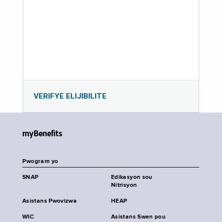
VERIFYE ELIJIBILITE
myBenefits
Pwogram yo
SNAP
Edikasyon sou
Nitrisyon
Asistans Pwovizwa
HEAP
WIC
Asistans Swen pou