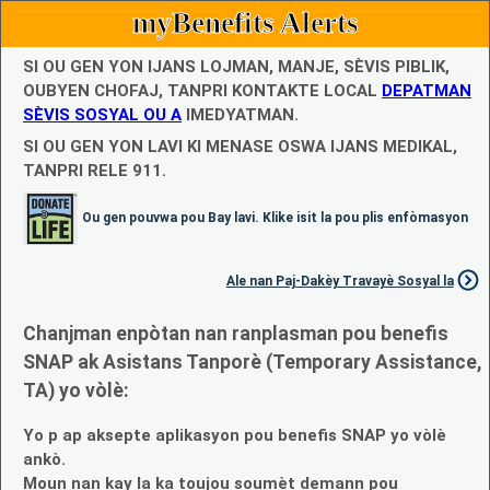
myBenefits Alerts
SI OU GEN YON IJANS LOJMAN, MANJE, SÈVIS PIBLIK,
OUBYEN CHOFAJ, TANPRI KONTAKTE LOCAL
DEPATMAN
SÈVIS SOSYAL OU A
IMEDYATMAN.
SI OU GEN YON LAVI KI MENASE OSWA IJANS MEDIKAL,
TANPRI RELE 911.
Ou gen pouvwa pou Bay lavi. Klike isit la pou plis enfòmasyon
Ale nan Paj-Dakèy Travayè Sosyal la
Chanjman enpòtan nan ranplasman pou benefis
SNAP ak Asistans Tanporè (Temporary Assistance,
TA) yo vòlè:
Yo p ap aksepte aplikasyon pou benefis SNAP yo vòlè
ankò.
Moun nan kay la ka toujou soumèt demann pou