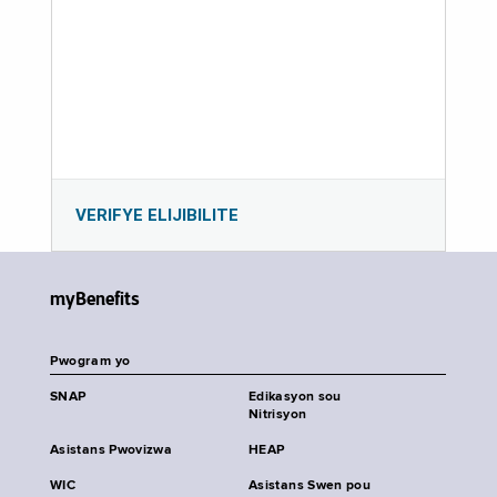
VERIFYE ELIJIBILITE
myBenefits
Pwogram yo
SNAP
Edikasyon sou
Nitrisyon
Asistans Pwovizwa
HEAP
WIC
Asistans Swen pou