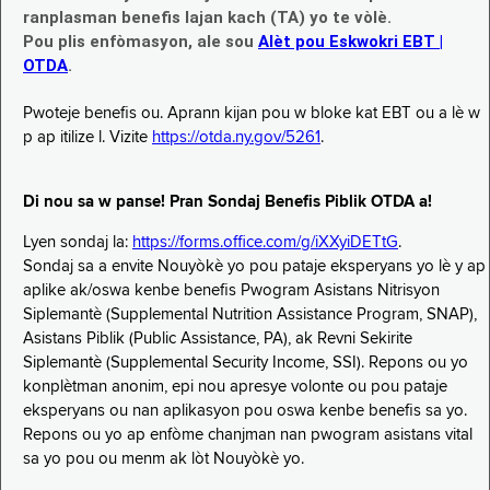
ranplasman benefis lajan kach (TA) yo te vòlè.
Pou plis enfòmasyon, ale sou
Alèt pou Eskwokri EBT |
OTDA
.
Pwoteje benefis ou. Aprann kijan pou w bloke kat EBT ou a lè w
p ap itilize l. Vizite
https://otda.ny.gov/5261
.
Di nou sa w panse! Pran Sondaj Benefis Piblik OTDA a!
Lyen sondaj la:
https://forms.office.com/g/iXXyiDETtG
.
Sondaj sa a envite Nouyòkè yo pou pataje eksperyans yo lè y ap
aplike ak/oswa kenbe benefis Pwogram Asistans Nitrisyon
Siplemantè (Supplemental Nutrition Assistance Program, SNAP),
Asistans Piblik (Public Assistance, PA), ak Revni Sekirite
Siplemantè (Supplemental Security Income, SSI). Repons ou yo
konplètman anonim, epi nou apresye volonte ou pou pataje
eksperyans ou nan aplikasyon pou oswa kenbe benefis sa yo.
Repons ou yo ap enfòme chanjman nan pwogram asistans vital
sa yo pou ou menm ak lòt Nouyòkè yo.