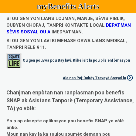
myBenefits Alerts
SI OU GEN YON IJANS LOJMAN, MANJE, SÈVIS PIBLIK,
OUBYEN CHOFAJ, TANPRI KONTAKTE LOCAL
DEPATMAN
SÈVIS SOSYAL OU A
IMEDYATMAN.
SI OU GEN YON LAVI KI MENASE OSWA IJANS MEDIKAL,
TANPRI RELE 911.
Ou gen pouvwa pou Bay lavi. Klike isit la pou plis enfòmasyon
Ale nan Paj-Dakèy Travayè Sosyal la
Chanjman enpòtan nan ranplasman pou benefis
SNAP ak Asistans Tanporè (Temporary Assistance,
TA) yo vòlè:
Yo p ap aksepte aplikasyon pou benefis SNAP yo vòlè
ankò.
Moun nan kay la ka toujou soumèt demann pou