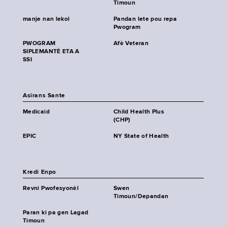
Timoun
manje nan lekol
Pandan lete pou repa
Pwogram
PWOGRAM
Afè Veteran
SIPLEMANTÈ ETA A
SSI
Asirans Sante
Medicaid
Child Health Plus
(CHP)
EPIC
NY State of Health
Kredi Enpo
Revni Pwofesyonèl
Swen
Timoun/Depandan
Paran ki pa gen Lagad
Timoun