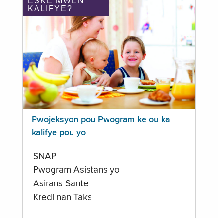
ÈSKE MWEN
KALIFYE?
Pwojeksyon pou Pwogram ke ou ka
kalifye pou yo
SNAP
Pwogram Asistans yo
Asirans Sante
Kredi nan Taks