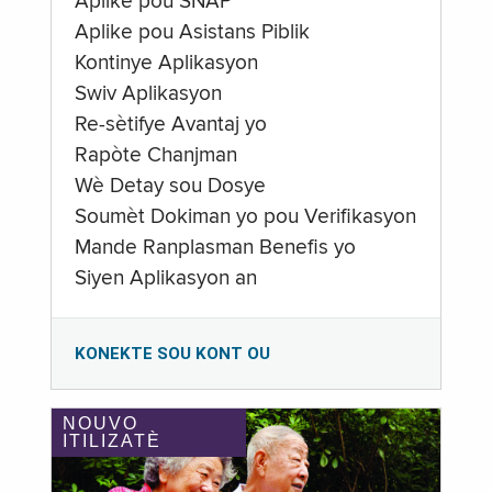
Aplike pou SNAP
Aplike pou Asistans Piblik
Kontinye Aplikasyon
Swiv Aplikasyon
Re-sètifye Avantaj yo
Rapòte Chanjman
Wè Detay sou Dosye
Soumèt Dokiman yo pou Verifikasyon
Mande Ranplasman Benefis yo
Siyen Aplikasyon an
KONEKTE SOU KONT OU
NOUVO
ITILIZATÈ