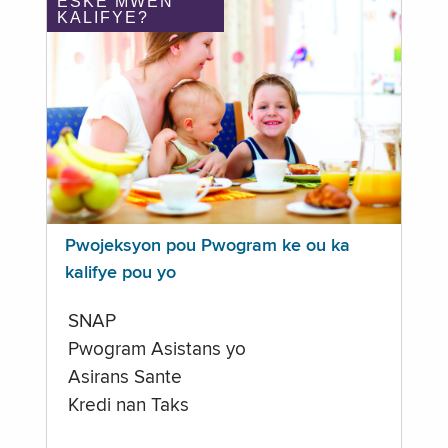
ÈSKE MWEN
KALIFYE?
Pwojeksyon pou Pwogram ke ou ka
kalifye pou yo
SNAP
Pwogram Asistans yo
Asirans Sante
Kredi nan Taks