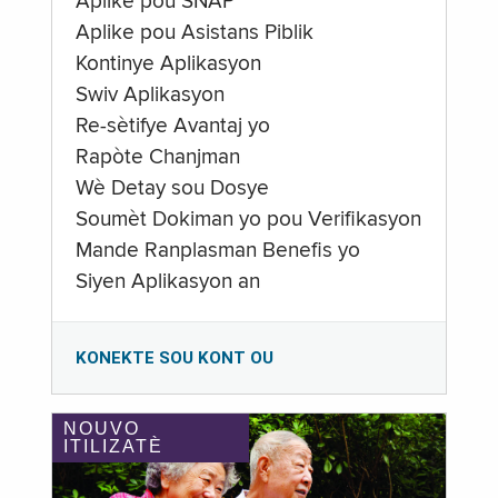
Aplike pou SNAP
Aplike pou Asistans Piblik
Kontinye Aplikasyon
Swiv Aplikasyon
Re-sètifye Avantaj yo
Rapòte Chanjman
Wè Detay sou Dosye
Soumèt Dokiman yo pou Verifikasyon
Mande Ranplasman Benefis yo
Siyen Aplikasyon an
KONEKTE SOU KONT OU
NOUVO
ITILIZATÈ