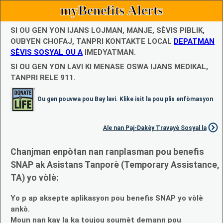
myBenefits Alerts
SI OU GEN YON IJANS LOJMAN, MANJE, SÈVIS PIBLIK,
OUBYEN CHOFAJ, TANPRI KONTAKTE LOCAL
DEPATMAN
SÈVIS SOSYAL OU A
IMEDYATMAN.
SI OU GEN YON LAVI KI MENASE OSWA IJANS MEDIKAL,
TANPRI RELE 911.
Ou gen pouvwa pou Bay lavi. Klike isit la pou plis enfòmasyon
Ale nan Paj-Dakèy Travayè Sosyal la
Chanjman enpòtan nan ranplasman pou benefis
SNAP ak Asistans Tanporè (Temporary Assistance,
TA) yo vòlè:
Yo p ap aksepte aplikasyon pou benefis SNAP yo vòlè
ankò.
Moun nan kay la ka toujou soumèt demann pou