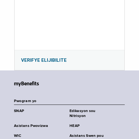
VERIFYE ELIJIBILITE
myBenefits
Pwogram yo
SNAP
Edikasyon sou
Nitrisyon
Asistans Pwovizwa
HEAP
WIC
Asistans Swen pou