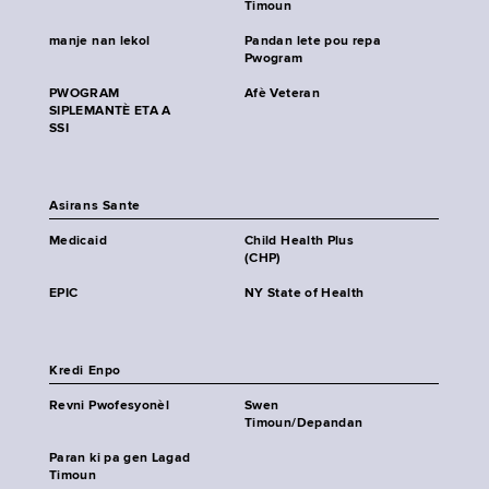
Timoun
manje nan lekol
Pandan lete pou repa
Pwogram
PWOGRAM
Afè Veteran
SIPLEMANTÈ ETA A
SSI
Asirans Sante
Medicaid
Child Health Plus
(CHP)
EPIC
NY State of Health
Kredi Enpo
Revni Pwofesyonèl
Swen
Timoun/Depandan
Paran ki pa gen Lagad
Timoun