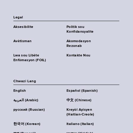
Legal
Aksesibilite
Politik sou
Konfidansyalite
Avètisman
Akomodasyon
Rezonab
Lwa sou Libète
Kontakte Nou
Enfòmasyon (FOIL)
Chwazi Lang
English
Español (Spanish)
العربية (Arabic)
中文 (Chinese)
русский (Russian)
Kreyòl Ayisyen
(Haitian-Creole)
한국어 (Korean)
Italiano (Italian)