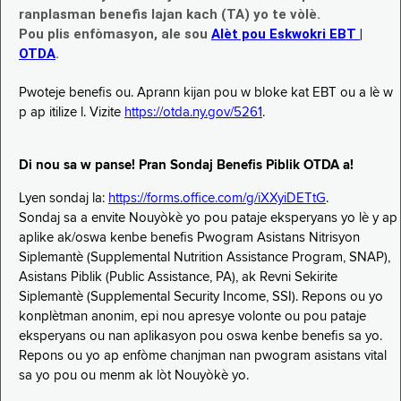
ranplasman benefis lajan kach (TA) yo te vòlè.
Pou plis enfòmasyon, ale sou
Alèt pou Eskwokri EBT |
OTDA
.
Pwoteje benefis ou. Aprann kijan pou w bloke kat EBT ou a lè w
p ap itilize l. Vizite
https://otda.ny.gov/5261
.
Di nou sa w panse! Pran Sondaj Benefis Piblik OTDA a!
Lyen sondaj la:
https://forms.office.com/g/iXXyiDETtG
.
Sondaj sa a envite Nouyòkè yo pou pataje eksperyans yo lè y ap
aplike ak/oswa kenbe benefis Pwogram Asistans Nitrisyon
Siplemantè (Supplemental Nutrition Assistance Program, SNAP),
Asistans Piblik (Public Assistance, PA), ak Revni Sekirite
Siplemantè (Supplemental Security Income, SSI). Repons ou yo
konplètman anonim, epi nou apresye volonte ou pou pataje
eksperyans ou nan aplikasyon pou oswa kenbe benefis sa yo.
Repons ou yo ap enfòme chanjman nan pwogram asistans vital
sa yo pou ou menm ak lòt Nouyòkè yo.