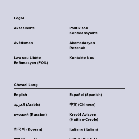
Legal
Aksesibilite
Politik sou
Konfidansyalite
Avètisman
Akomodasyon
Rezonab
Lwa sou Libète
Kontakte Nou
Enfòmasyon (FOIL)
Chwazi Lang
English
Español (Spanish)
العربية (Arabic)
中文 (Chinese)
русский (Russian)
Kreyòl Ayisyen
(Haitian-Creole)
한국어 (Korean)
Italiano (Italian)