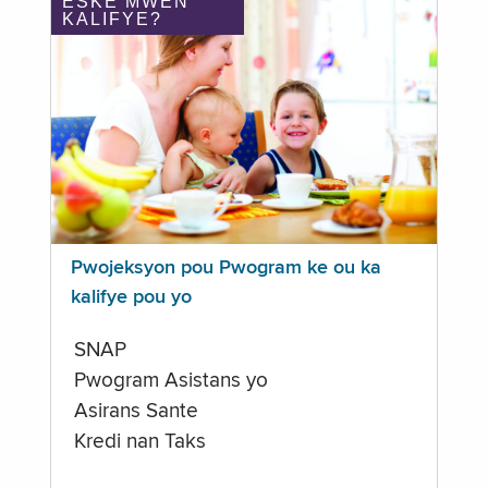
ÈSKE MWEN
KALIFYE?
Pwojeksyon pou Pwogram ke ou ka
kalifye pou yo
SNAP
Pwogram Asistans yo
Asirans Sante
Kredi nan Taks