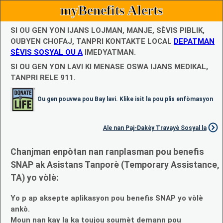
myBenefits Alerts
SI OU GEN YON IJANS LOJMAN, MANJE, SÈVIS PIBLIK,
OUBYEN CHOFAJ, TANPRI KONTAKTE LOCAL
DEPATMAN
SÈVIS SOSYAL OU A
IMEDYATMAN.
SI OU GEN YON LAVI KI MENASE OSWA IJANS MEDIKAL,
TANPRI RELE 911.
Ou gen pouvwa pou Bay lavi. Klike isit la pou plis enfòmasyon
Ale nan Paj-Dakèy Travayè Sosyal la
Chanjman enpòtan nan ranplasman pou benefis
SNAP ak Asistans Tanporè (Temporary Assistance,
TA) yo vòlè:
Yo p ap aksepte aplikasyon pou benefis SNAP yo vòlè
ankò.
Moun nan kay la ka toujou soumèt demann pou