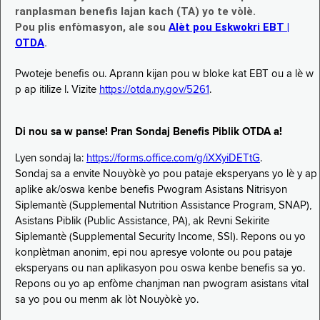
ranplasman benefis lajan kach (TA) yo te vòlè.
Pou plis enfòmasyon, ale sou
Alèt pou Eskwokri EBT |
OTDA
.
Pwoteje benefis ou. Aprann kijan pou w bloke kat EBT ou a lè w
p ap itilize l. Vizite
https://otda.ny.gov/5261
.
Di nou sa w panse! Pran Sondaj Benefis Piblik OTDA a!
Lyen sondaj la:
https://forms.office.com/g/iXXyiDETtG
.
Sondaj sa a envite Nouyòkè yo pou pataje eksperyans yo lè y ap
aplike ak/oswa kenbe benefis Pwogram Asistans Nitrisyon
Siplemantè (Supplemental Nutrition Assistance Program, SNAP),
Asistans Piblik (Public Assistance, PA), ak Revni Sekirite
Siplemantè (Supplemental Security Income, SSI). Repons ou yo
konplètman anonim, epi nou apresye volonte ou pou pataje
eksperyans ou nan aplikasyon pou oswa kenbe benefis sa yo.
Repons ou yo ap enfòme chanjman nan pwogram asistans vital
sa yo pou ou menm ak lòt Nouyòkè yo.