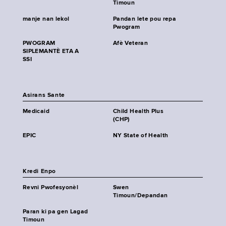
Timoun
manje nan lekol
Pandan lete pou repa
Pwogram
PWOGRAM
Afè Veteran
SIPLEMANTÈ ETA A
SSI
Asirans Sante
Medicaid
Child Health Plus
(CHP)
EPIC
NY State of Health
Kredi Enpo
Revni Pwofesyonèl
Swen
Timoun/Depandan
Paran ki pa gen Lagad
Timoun