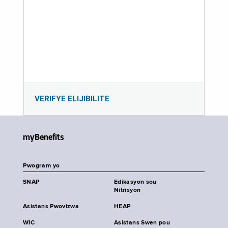
VERIFYE ELIJIBILITE
myBenefits
Pwogram yo
SNAP
Edikasyon sou
Nitrisyon
Asistans Pwovizwa
HEAP
WIC
Asistans Swen pou