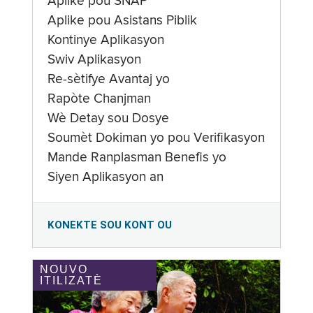
Aplike pou SNAP
Aplike pou Asistans Piblik
Kontinye Aplikasyon
Swiv Aplikasyon
Re-sètifye Avantaj yo
Rapòte Chanjman
Wè Detay sou Dosye
Soumèt Dokiman yo pou Verifikasyon
Mande Ranplasman Benefis yo
Siyen Aplikasyon an
KONEKTE SOU KONT OU
NOUVO
ITILIZATÈ