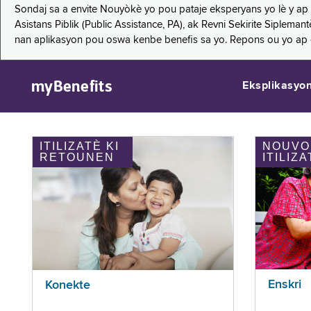
Sondaj sa a envite Nouyòkè yo pou pataje eksperyans yo lè y ap
Asistans Piblik (Public Assistance, PA), ak Revni Sekirite Siple
nan aplikasyon pou oswa kenbe benefis sa yo. Repons ou yo ap
myBenefits
Eksplikasyo
ITILIZATÈ KI
NOUVO
RETOUNEN
ITILIZA
Enskri
Konekte