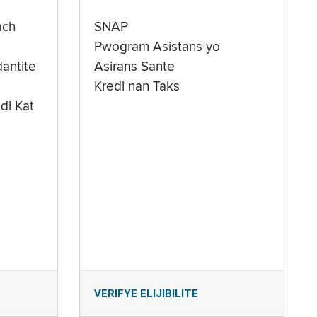
ach
SNAP
Pwogram Asistans yo
antite
Asirans Sante
Kredi nan Taks
di Kat
e
VERIFYE ELIJIBILITE