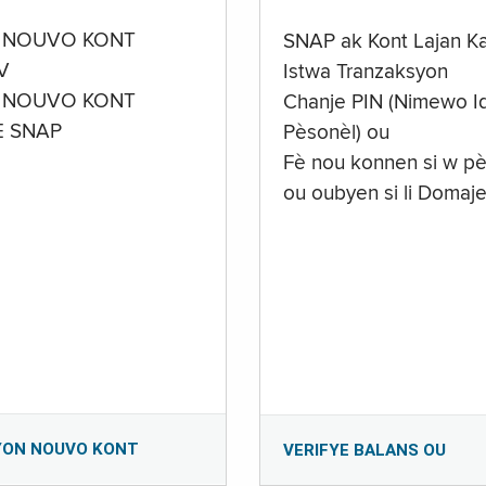
 NOUVO KONT
SNAP ak Kont Lajan K
V
Istwa Tranzaksyon
 NOUVO KONT
Chanje PIN (Nimewo Id
E SNAP
Pèsonèl) ou
Fè nou konnen si w pè
ou oubyen si li Domaj
YON NOUVO KONT
VERIFYE BALANS OU