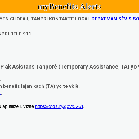
myBenefits Alerts
UBYEN CHOFAJ, TANPRI KONTAKTE LOCAL
DEPATMAN SÈVIS SO
PRI RELE 911.
 ak Asistans Tanporè (Temporary Assistance, TA) yo 
.
enefis lajan kach (TA) yo te vòlè.
A
.
 itilize l. Vizite
https://otda.ny.gov/5261
.