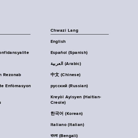
Chwazi Lang
English
onfidansyalite
Español (Spanish)
العربية (Arabic)
n Rezonab
中文 (Chinese)
ète Enfòmasyon
русский (Russian)
Kreyòl Ayisyen (Haitian-
u
Creole)
한국어 (Korean)
Italiano (Italian)
বাংলা (Bengali)