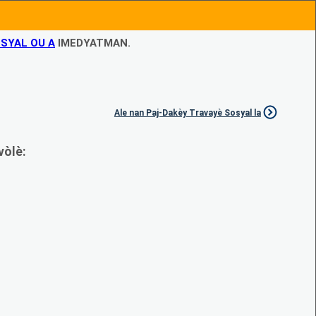
SYAL OU A
IMEDYATMAN.
Ale nan Paj-Dakèy Travayè Sosyal la
vòlè: