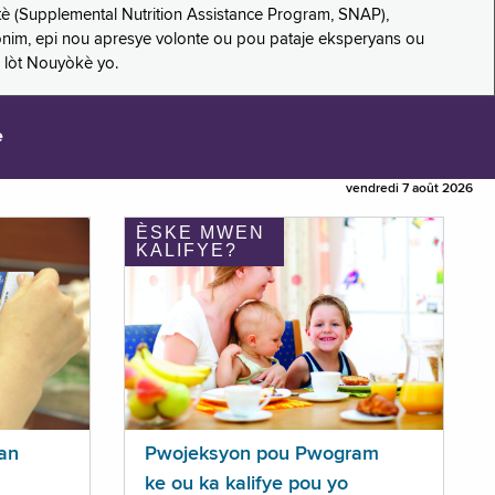
è (Supplemental Nutrition Assistance Program, SNAP),
nonim, epi nou apresye volonte ou pou pataje eksperyans ou
 lòt Nouyòkè yo.
e
vendredi 7 août 2026
ÈSKE MWEN
KALIFYE?
an
Pwojeksyon pou Pwogram
ke ou ka kalifye pou yo