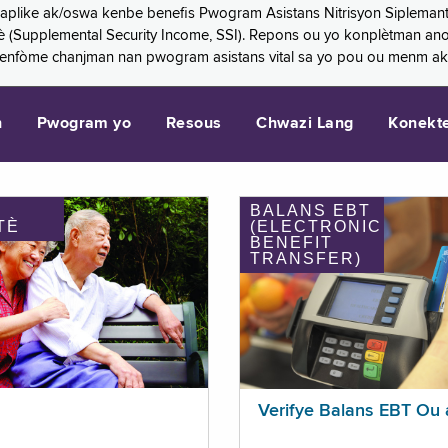
 aplike ak/oswa kenbe benefis Pwogram Asistans Nitrisyon Siplemant
mantè (Supplemental Security Income, SSI). Repons ou yo konplètman a
 enfòme chanjman nan pwogram asistans vital sa yo pou ou menm ak
n
Pwogram yo
Resous
Chwazi Lang
Konekt
BALANS EBT
TÈ
(ELECTRONIC
BENEFIT
TRANSFER)
Verifye Balans EBT Ou 