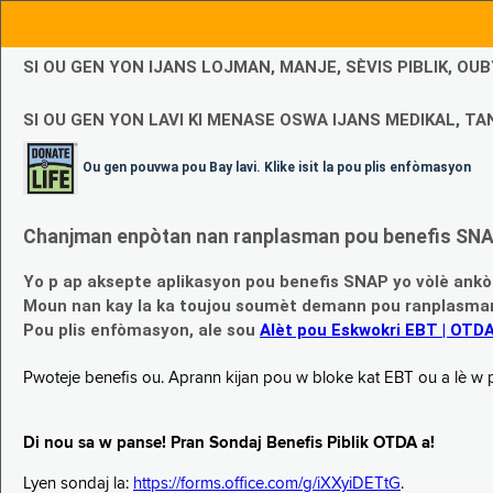
SI OU GEN YON IJANS LOJMAN, MANJE, SÈVIS PIBLIK, O
SI OU GEN YON LAVI KI MENASE OSWA IJANS MEDIKAL, TAN
Ou gen pouvwa pou Bay lavi. Klike isit la pou plis enfòmasyon
Chanjman enpòtan nan ranplasman pou benefis SNAP
Yo p ap aksepte aplikasyon pou benefis SNAP yo vòlè ankò
Moun nan kay la ka toujou soumèt demann pou ranplasman b
Pou plis enfòmasyon, ale sou
Alèt pou Eskwokri EBT | OTD
Pwoteje benefis ou. Aprann kijan pou w bloke kat EBT ou a lè w p ap
Di nou sa w panse! Pran Sondaj Benefis Piblik OTDA a!
Lyen sondaj la:
https://forms.office.com/g/iXXyiDETtG
.