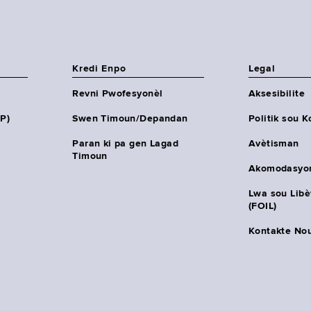
Kredi Enpo
Legal
Revni Pwofesyonèl
Aksesibilite
HP)
Swen Timoun/Depandan
Politik sou K
Paran ki pa gen Lagad
Avètisman
Timoun
Akomodasyo
Lwa sou Lib
(FOIL)
Kontakte No