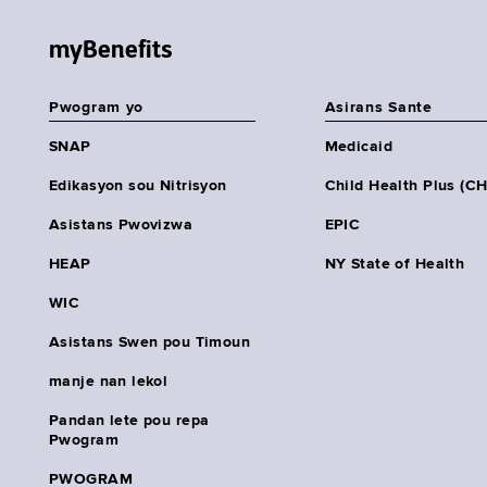
myBenefits
Pwogram yo
Asirans Sante
SNAP
Medicaid
Edikasyon sou Nitrisyon
Child Health Plus (C
Asistans Pwovizwa
EPIC
HEAP
NY State of Health
WIC
Asistans Swen pou Timoun
manje nan lekol
Pandan lete pou repa
Pwogram
PWOGRAM