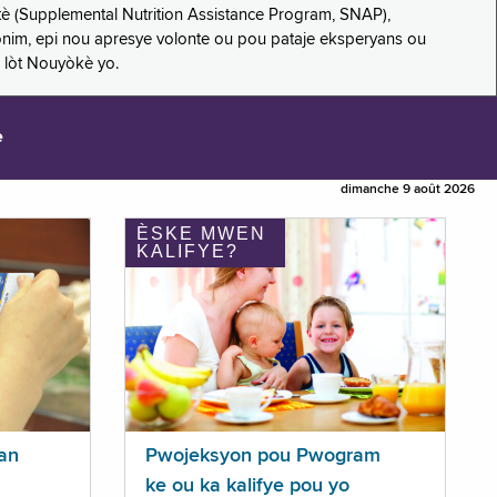
è (Supplemental Nutrition Assistance Program, SNAP),
nonim, epi nou apresye volonte ou pou pataje eksperyans ou
 lòt Nouyòkè yo.
e
dimanche 9 août 2026
ÈSKE MWEN
KALIFYE?
an
Pwojeksyon pou Pwogram
ke ou ka kalifye pou yo