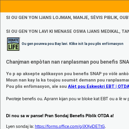
SI OU GEN YON IJANS LOJMAN, MANJE, SÈVIS PIBLIK, O
SI OU GEN YON LAVI KI MENASE OSWA IJANS MEDIKAL, TAN
Ou gen pouvwa pou Bay lavi. Klike isit la pou plis enfòmasyon
Chanjman enpòtan nan ranplasman pou benefis SNAP
Yo p ap aksepte aplikasyon pou benefis SNAP yo vòlè ankò
Moun nan kay la ka toujou soumèt demann pou ranplasman b
Pou plis enfòmasyon, ale sou
Alèt pou Eskwokri EBT | OTD
Pwoteje benefis ou. Aprann kijan pou w bloke kat EBT ou a lè w p ap
Di nou sa w panse! Pran Sondaj Benefis Piblik OTDA a!
Lyen sondaj la:
https://forms.office.com/g/iXXyiDETtG
.