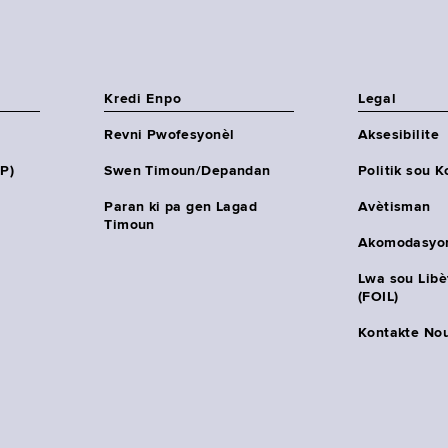
Kredi Enpo
Legal
Revni Pwofesyonèl
Aksesibilite
HP)
Swen Timoun/Depandan
Politik sou K
Paran ki pa gen Lagad
Avètisman
Timoun
Akomodasyo
Lwa sou Lib
(FOIL)
Kontakte No