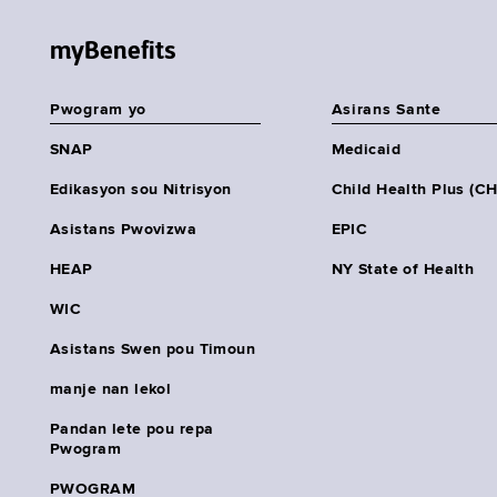
myBenefits
Pwogram yo
Asirans Sante
SNAP
Medicaid
Edikasyon sou Nitrisyon
Child Health Plus (C
Asistans Pwovizwa
EPIC
HEAP
NY State of Health
WIC
Asistans Swen pou Timoun
manje nan lekol
Pandan lete pou repa
Pwogram
PWOGRAM