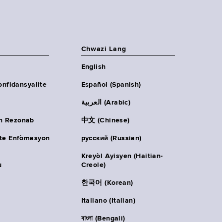
Chwazi Lang
English
onfidansyalite
Español (Spanish)
العربية (Arabic)
n Rezonab
中文 (Chinese)
ète Enfòmasyon
русский (Russian)
Kreyòl Ayisyen (Haitian-
u
Creole)
한국어 (Korean)
Italiano (Italian)
বাংলা (Bengali)