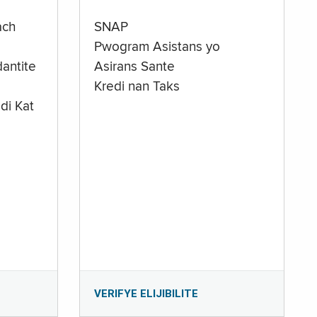
ach
SNAP
Pwogram Asistans yo
antite
Asirans Sante
Kredi nan Taks
di Kat
e
VERIFYE ELIJIBILITE