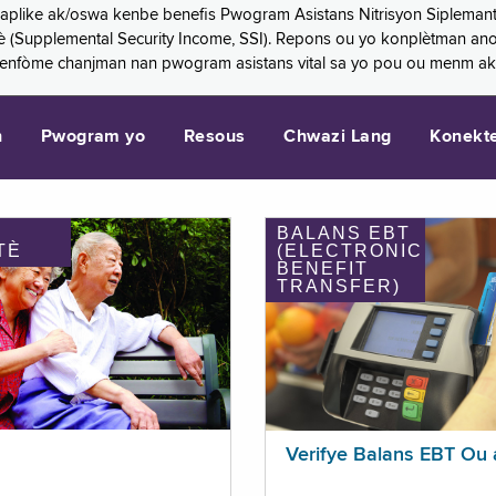
 aplike ak/oswa kenbe benefis Pwogram Asistans Nitrisyon Siplemant
mantè (Supplemental Security Income, SSI). Repons ou yo konplètman a
 enfòme chanjman nan pwogram asistans vital sa yo pou ou menm ak
n
Pwogram yo
Resous
Chwazi Lang
Konekt
BALANS EBT
TÈ
(ELECTRONIC
BENEFIT
TRANSFER)
Verifye Balans EBT Ou 