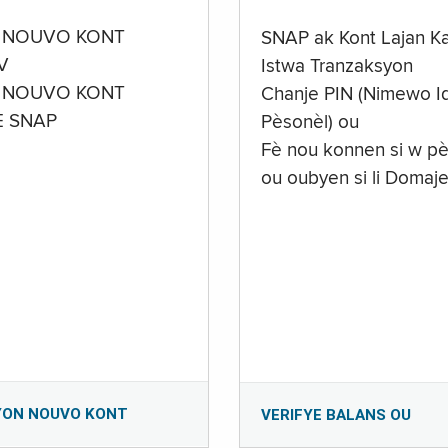
 NOUVO KONT
SNAP ak Kont Lajan K
V
Istwa Tranzaksyon
 NOUVO KONT
Chanje PIN (Nimewo Id
E SNAP
Pèsonèl) ou
Fè nou konnen si w pè
ou oubyen si li Domaj
YON NOUVO KONT
VERIFYE BALANS OU