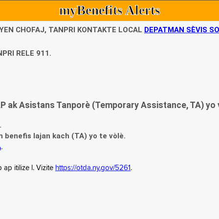
myBenefits Alerts
UBYEN CHOFAJ, TANPRI KONTAKTE LOCAL
DEPATMAN SÈVIS SO
PRI RELE 911.
 ak Asistans Tanporè (Temporary Assistance, TA) yo 
.
enefis lajan kach (TA) yo te vòlè.
A
.
 itilize l. Vizite
https://otda.ny.gov/5261
.