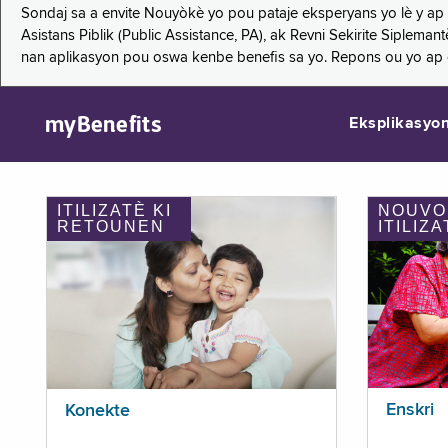
Sondaj sa a envite Nouyòkè yo pou pataje eksperyans yo lè y ap
Asistans Piblik (Public Assistance, PA), ak Revni Sekirite Siple
nan aplikasyon pou oswa kenbe benefis sa yo. Repons ou yo ap
myBenefits
Eksplikasyo
ITILIZATÈ KI
NOUVO
RETOUNEN
ITILIZA
Enskri
Konekte