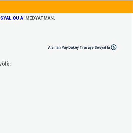
SYAL OU A
IMEDYATMAN.
Ale nan Paj-Dakèy Travayè Sosyal la
vòlè: