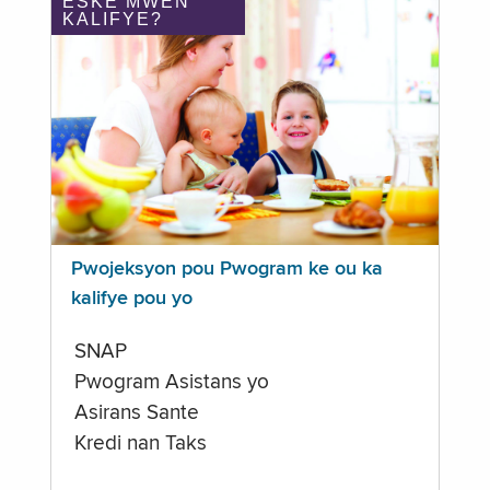
ÈSKE MWEN
KALIFYE?
Pwojeksyon pou Pwogram ke ou ka
kalifye pou yo
SNAP
Pwogram Asistans yo
Asirans Sante
Kredi nan Taks