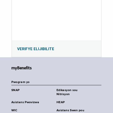
VERIFYE ELIJIBILITE
myBenefits
Pwogram yo
SNAP
Edikasyon sou
Nitrisyon
Asistans Pwovizwa
HEAP
WIC
Asistans Swen pou