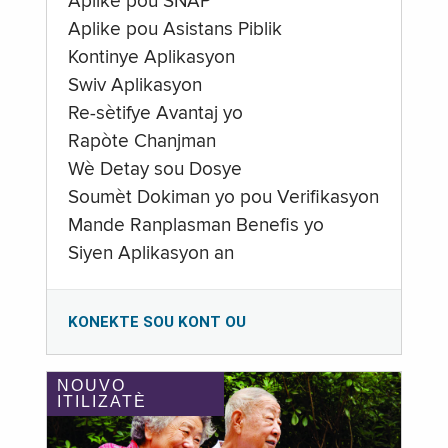
Aplike pou SNAP
Aplike pou Asistans Piblik
Kontinye Aplikasyon
Swiv Aplikasyon
Re-sètifye Avantaj yo
Rapòte Chanjman
Wè Detay sou Dosye
Soumèt Dokiman yo pou Verifikasyon
Mande Ranplasman Benefis yo
Siyen Aplikasyon an
KONEKTE SOU KONT OU
NOUVO
ITILIZATÈ