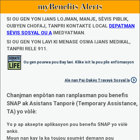
myBenefits Alerts
SI OU GEN YON IJANS LOJMAN, MANJE, SÈVIS PIBLIK,
OUBYEN CHOFAJ, TANPRI KONTAKTE LOCAL
DEPATMAN
SÈVIS SOSYAL OU A
IMEDYATMAN.
SI OU GEN YON LAVI KI MENASE OSWA IJANS MEDIKAL,
TANPRI RELE 911.
Ou gen pouvwa pou Bay lavi. Klike isit la pou plis enfòmasyon
Ale nan Paj-Dakèy Travayè Sosyal la
Chanjman enpòtan nan ranplasman pou benefis
SNAP ak Asistans Tanporè (Temporary Assistance,
TA) yo vòlè:
Yo p ap aksepte aplikasyon pou benefis SNAP yo vòlè
ankò.
Moun nan kay la ka toujou soumèt demann pou