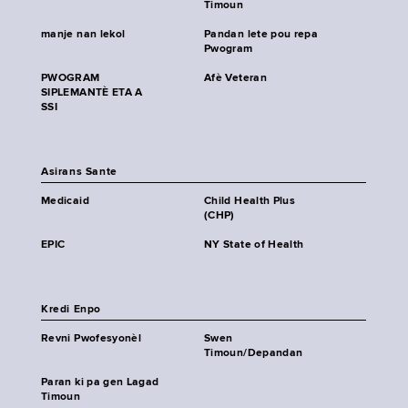
Timoun
manje nan lekol
Pandan lete pou repa
Pwogram
PWOGRAM
Afè Veteran
SIPLEMANTÈ ETA A
SSI
Asirans Sante
Medicaid
Child Health Plus
(CHP)
EPIC
NY State of Health
Kredi Enpo
Revni Pwofesyonèl
Swen
Timoun/Depandan
Paran ki pa gen Lagad
Timoun