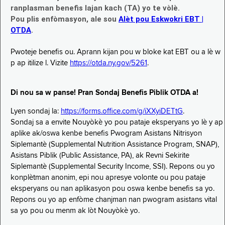
ranplasman benefis lajan kach (TA) yo te vòlè.
Pou plis enfòmasyon, ale sou
Alèt pou Eskwokri EBT |
OTDA
.
Pwoteje benefis ou. Aprann kijan pou w bloke kat EBT ou a lè w
p ap itilize l. Vizite
https://otda.ny.gov/5261
.
Di nou sa w panse! Pran Sondaj Benefis Piblik OTDA a!
Lyen sondaj la:
https://forms.office.com/g/iXXyiDETtG
.
Sondaj sa a envite Nouyòkè yo pou pataje eksperyans yo lè y ap
aplike ak/oswa kenbe benefis Pwogram Asistans Nitrisyon
Siplemantè (Supplemental Nutrition Assistance Program, SNAP),
Asistans Piblik (Public Assistance, PA), ak Revni Sekirite
Siplemantè (Supplemental Security Income, SSI). Repons ou yo
konplètman anonim, epi nou apresye volonte ou pou pataje
eksperyans ou nan aplikasyon pou oswa kenbe benefis sa yo.
Repons ou yo ap enfòme chanjman nan pwogram asistans vital
sa yo pou ou menm ak lòt Nouyòkè yo.