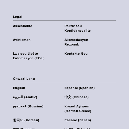
Legal
Aksesibilite
Politik sou
Konfidansyalite
Avètisman
Akomodasyon
Rezonab
Lwa sou Libète
Kontakte Nou
Enfòmasyon (FOIL)
Chwazi Lang
English
Español (Spanish)
العربية (Arabic)
中文 (Chinese)
русский (Russian)
Kreyòl Ayisyen
(Haitian-Creole)
한국어 (Korean)
Italiano (Italian)