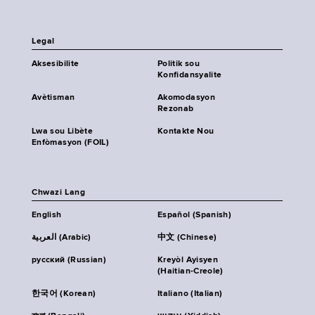
Legal
Aksesibilite
Politik sou
Konfidansyalite
Avètisman
Akomodasyon
Rezonab
Lwa sou Libète
Kontakte Nou
Enfòmasyon (FOIL)
Chwazi Lang
English
Español (Spanish)
العربية (Arabic)
中文 (Chinese)
русский (Russian)
Kreyòl Ayisyen
(Haitian-Creole)
한국어 (Korean)
Italiano (Italian)