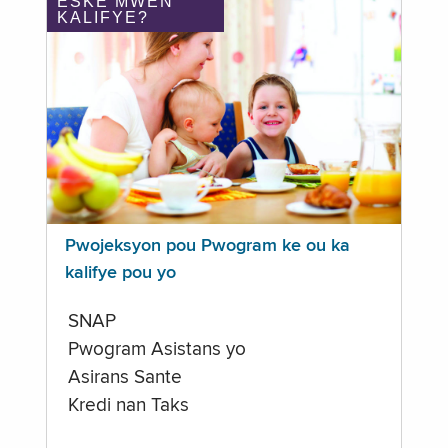
ÈSKE MWEN
KALIFYE?
Pwojeksyon pou Pwogram ke ou ka
kalifye pou yo
SNAP
Pwogram Asistans yo
Asirans Sante
Kredi nan Taks