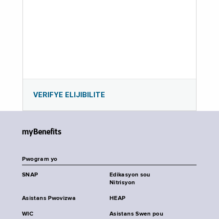
VERIFYE ELIJIBILITE
myBenefits
Pwogram yo
SNAP
Edikasyon sou
Nitrisyon
Asistans Pwovizwa
HEAP
WIC
Asistans Swen pou