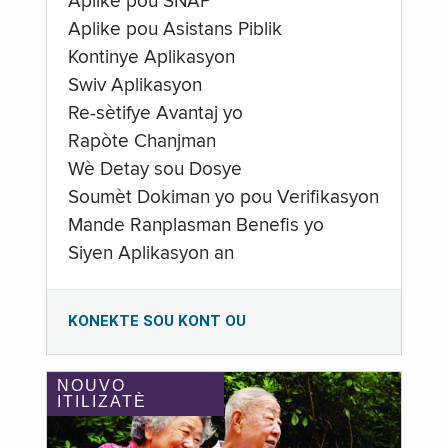
Aplike pou SNAP
Aplike pou Asistans Piblik
Kontinye Aplikasyon
Swiv Aplikasyon
Re-sètifye Avantaj yo
Rapòte Chanjman
Wè Detay sou Dosye
Soumèt Dokiman yo pou Verifikasyon
Mande Ranplasman Benefis yo
Siyen Aplikasyon an
KONEKTE SOU KONT OU
NOUVO
ITILIZATÈ