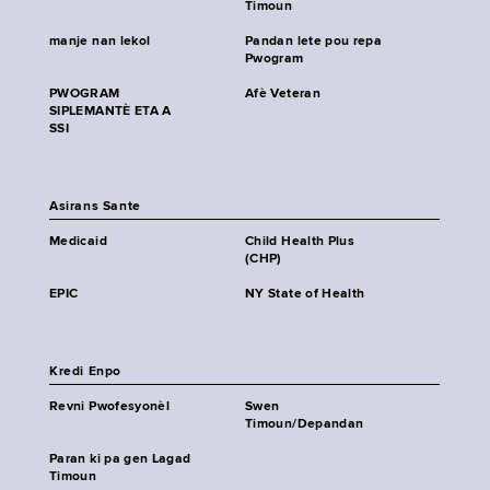
Timoun
manje nan lekol
Pandan lete pou repa
Pwogram
PWOGRAM
Afè Veteran
SIPLEMANTÈ ETA A
SSI
Asirans Sante
Medicaid
Child Health Plus
(CHP)
EPIC
NY State of Health
Kredi Enpo
Revni Pwofesyonèl
Swen
Timoun/Depandan
Paran ki pa gen Lagad
Timoun