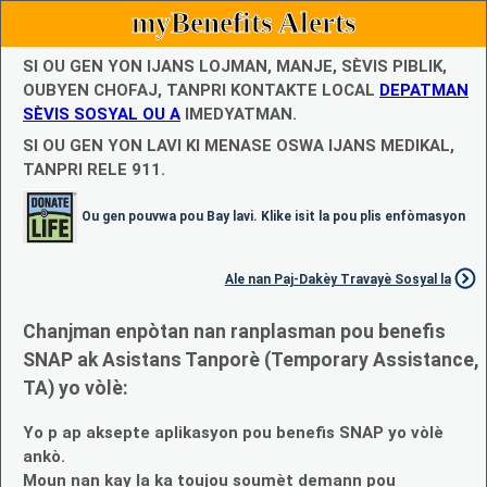
myBenefits Alerts
SI OU GEN YON IJANS LOJMAN, MANJE, SÈVIS PIBLIK,
OUBYEN CHOFAJ, TANPRI KONTAKTE LOCAL
DEPATMAN
SÈVIS SOSYAL OU A
IMEDYATMAN.
SI OU GEN YON LAVI KI MENASE OSWA IJANS MEDIKAL,
TANPRI RELE 911.
Ou gen pouvwa pou Bay lavi. Klike isit la pou plis enfòmasyon
Ale nan Paj-Dakèy Travayè Sosyal la
Chanjman enpòtan nan ranplasman pou benefis
SNAP ak Asistans Tanporè (Temporary Assistance,
TA) yo vòlè:
Yo p ap aksepte aplikasyon pou benefis SNAP yo vòlè
ankò.
Moun nan kay la ka toujou soumèt demann pou