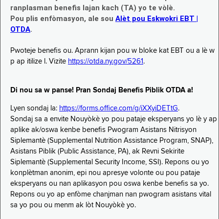
ranplasman benefis lajan kach (TA) yo te vòlè.
Pou plis enfòmasyon, ale sou
Alèt pou Eskwokri EBT |
OTDA
.
Pwoteje benefis ou. Aprann kijan pou w bloke kat EBT ou a lè w
p ap itilize l. Vizite
https://otda.ny.gov/5261
.
Di nou sa w panse! Pran Sondaj Benefis Piblik OTDA a!
Lyen sondaj la:
https://forms.office.com/g/iXXyiDETtG
.
Sondaj sa a envite Nouyòkè yo pou pataje eksperyans yo lè y ap
aplike ak/oswa kenbe benefis Pwogram Asistans Nitrisyon
Siplemantè (Supplemental Nutrition Assistance Program, SNAP),
Asistans Piblik (Public Assistance, PA), ak Revni Sekirite
Siplemantè (Supplemental Security Income, SSI). Repons ou yo
konplètman anonim, epi nou apresye volonte ou pou pataje
eksperyans ou nan aplikasyon pou oswa kenbe benefis sa yo.
Repons ou yo ap enfòme chanjman nan pwogram asistans vital
sa yo pou ou menm ak lòt Nouyòkè yo.