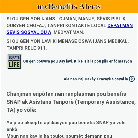
myBenefits Alerts
SI OU GEN YON IJANS LOJMAN, MANJE, SÈVIS PIBLIK,
OUBYEN CHOFAJ, TANPRI KONTAKTE LOCAL
DEPATMAN
SÈVIS SOSYAL OU A
IMEDYATMAN.
SI OU GEN YON LAVI KI MENASE OSWA IJANS MEDIKAL,
TANPRI RELE 911.
Ou gen pouvwa pou Bay lavi. Klike isit la pou plis enfòmasyon
Ale nan Paj-Dakèy Travayè Sosyal la
Chanjman enpòtan nan ranplasman pou benefis
SNAP ak Asistans Tanporè (Temporary Assistance,
TA) yo vòlè:
Yo p ap aksepte aplikasyon pou benefis SNAP yo vòlè
ankò.
Moun nan kay la ka toujou soumèt demann pou