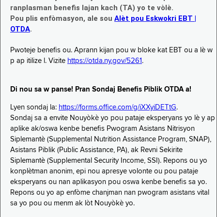
ranplasman benefis lajan kach (TA) yo te vòlè.
Pou plis enfòmasyon, ale sou
Alèt pou Eskwokri EBT |
OTDA
.
Pwoteje benefis ou. Aprann kijan pou w bloke kat EBT ou a lè w
p ap itilize l. Vizite
https://otda.ny.gov/5261
.
Di nou sa w panse! Pran Sondaj Benefis Piblik OTDA a!
Lyen sondaj la:
https://forms.office.com/g/iXXyiDETtG
.
Sondaj sa a envite Nouyòkè yo pou pataje eksperyans yo lè y ap
aplike ak/oswa kenbe benefis Pwogram Asistans Nitrisyon
Siplemantè (Supplemental Nutrition Assistance Program, SNAP),
Asistans Piblik (Public Assistance, PA), ak Revni Sekirite
Siplemantè (Supplemental Security Income, SSI). Repons ou yo
konplètman anonim, epi nou apresye volonte ou pou pataje
eksperyans ou nan aplikasyon pou oswa kenbe benefis sa yo.
Repons ou yo ap enfòme chanjman nan pwogram asistans vital
sa yo pou ou menm ak lòt Nouyòkè yo.