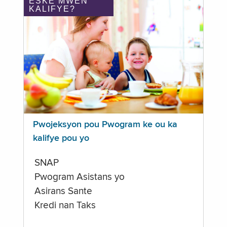
ÈSKE MWEN
KALIFYE?
Pwojeksyon pou Pwogram ke ou ka
kalifye pou yo
SNAP
Pwogram Asistans yo
Asirans Sante
Kredi nan Taks