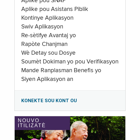
Aplike pou SNAP
Aplike pou Asistans Piblik
Kontinye Aplikasyon
Swiv Aplikasyon
Re-sètifye Avantaj yo
Rapòte Chanjman
Wè Detay sou Dosye
Soumèt Dokiman yo pou Verifikasyon
Mande Ranplasman Benefis yo
Siyen Aplikasyon an
KONEKTE SOU KONT OU
NOUVO
ITILIZATÈ