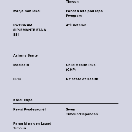
Timoun
manje nan lekol
Pandan lete pou repa
Pwogram
PWOGRAM
Afè Veteran
SIPLEMANTÈ ETA A
SSI
Asirans Sante
Medicaid
Child Health Plus
(CHP)
EPIC
NY State of Health
Kredi Enpo
Revni Pwofesyonèl
Swen
Timoun/Depandan
Paran ki pa gen Lagad
Timoun