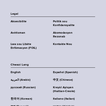
Legal
Aksesibilite
Politik sou
Konfidansyalite
Avètisman
Akomodasyon
Rezonab
Lwa sou Libète
Kontakte Nou
Enfòmasyon (FOIL)
Chwazi Lang
English
Español (Spanish)
العربية (Arabic)
中文 (Chinese)
русский (Russian)
Kreyòl Ayisyen
(Haitian-Creole)
한국어 (Korean)
Italiano (Italian)