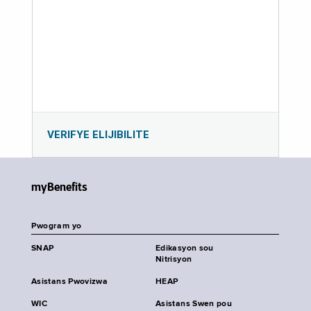
VERIFYE ELIJIBILITE
myBenefits
Pwogram yo
SNAP
Edikasyon sou
Nitrisyon
Asistans Pwovizwa
HEAP
WIC
Asistans Swen pou