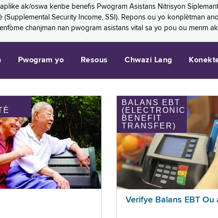
 aplike ak/oswa kenbe benefis Pwogram Asistans Nitrisyon Siplemant
mantè (Supplemental Security Income, SSI). Repons ou yo konplètman a
 enfòme chanjman nan pwogram asistans vital sa yo pou ou menm ak
n
Pwogram yo
Resous
Chwazi Lang
Konekt
BALANS EBT
TÈ
(ELECTRONIC
BENEFIT
TRANSFER)
Verifye Balans EBT Ou 