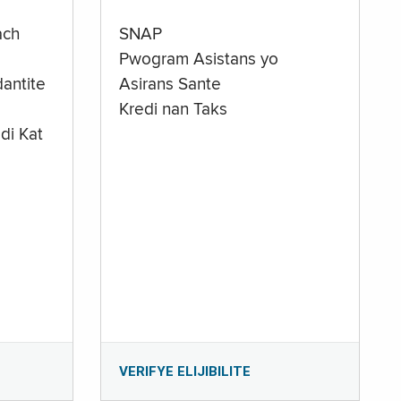
ach
SNAP
Pwogram Asistans yo
antite
Asirans Sante
Kredi nan Taks
di Kat
e
VERIFYE ELIJIBILITE