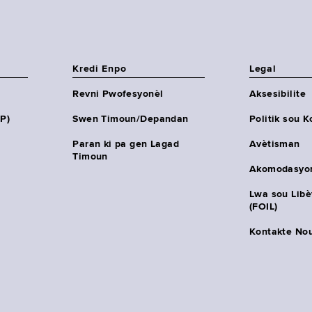
Kredi Enpo
Legal
Revni Pwofesyonèl
Aksesibilite
HP)
Swen Timoun/Depandan
Politik sou K
Paran ki pa gen Lagad
Avètisman
Timoun
Akomodasyo
Lwa sou Lib
(FOIL)
Kontakte No