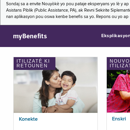
Sondaj sa a envite Nouyòkè yo pou pataje eksperyans yo lè y ap
Asistans Piblik (Public Assistance, PA), ak Revni Sekirite Siple
nan aplikasyon pou oswa kenbe benefis sa yo. Repons ou yo ap
myBenefits
Eksplikasyo
ITILIZATÈ KI
NOUVO
RETOUNEN
ITILIZA
Enskri
Konekte