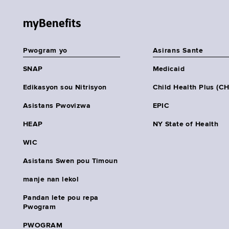
myBenefits
Pwogram yo
Asirans Sante
SNAP
Medicaid
Edikasyon sou Nitrisyon
Child Health Plus (C
Asistans Pwovizwa
EPIC
HEAP
NY State of Health
WIC
Asistans Swen pou Timoun
manje nan lekol
Pandan lete pou repa
Pwogram
PWOGRAM