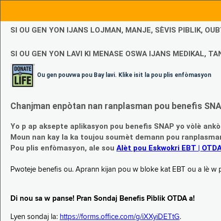
SI OU GEN YON IJANS LOJMAN, MANJE, SÈVIS PIBLIK, O
SI OU GEN YON LAVI KI MENASE OSWA IJANS MEDIKAL, TAN
Ou gen pouvwa pou Bay lavi. Klike isit la pou plis enfòmasyon
Chanjman enpòtan nan ranplasman pou benefis SNAP
Yo p ap aksepte aplikasyon pou benefis SNAP yo vòlè ankò
Moun nan kay la ka toujou soumèt demann pou ranplasman b
Pou plis enfòmasyon, ale sou
Alèt pou Eskwokri EBT | OTD
Pwoteje benefis ou. Aprann kijan pou w bloke kat EBT ou a lè w p ap
Di nou sa w panse! Pran Sondaj Benefis Piblik OTDA a!
Lyen sondaj la:
https://forms.office.com/g/iXXyiDETtG
.