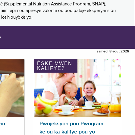
è (Supplemental Nutrition Assistance Program, SNAP),
nonim, epi nou apresye volonte ou pou pataje eksperyans ou
 lòt Nouyòkè yo.
e
samedi 8 août 2026
ÈSKE MWEN
KALIFYE?
an
Pwojeksyon pou Pwogram
ke ou ka kalifye pou yo