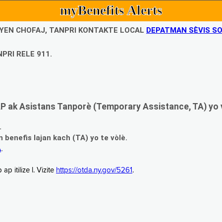
myBenefits Alerts
UBYEN CHOFAJ, TANPRI KONTAKTE LOCAL
DEPATMAN SÈVIS SO
PRI RELE 911.
 ak Asistans Tanporè (Temporary Assistance, TA) yo 
.
enefis lajan kach (TA) yo te vòlè.
A
.
 itilize l. Vizite
https://otda.ny.gov/5261
.