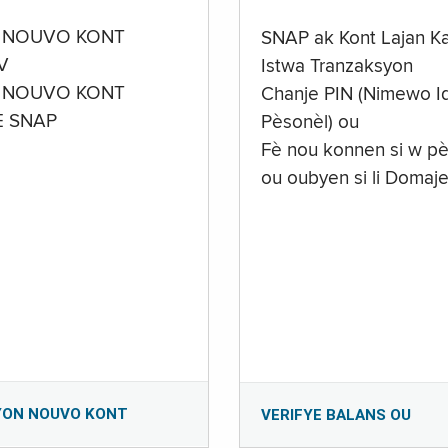
 NOUVO KONT
SNAP ak Kont Lajan K
V
Istwa Tranzaksyon
 NOUVO KONT
Chanje PIN (Nimewo Id
E SNAP
Pèsonèl) ou
Fè nou konnen si w pè
ou oubyen si li Domaj
YON NOUVO KONT
VERIFYE BALANS OU