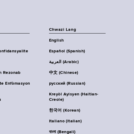
Chwazi Lang
English
onfidansyalite
Español (Spanish)
العربية (Arabic)
n Rezonab
中文 (Chinese)
ète Enfòmasyon
русский (Russian)
Kreyòl Ayisyen (Haitian-
u
Creole)
한국어 (Korean)
Italiano (Italian)
বাংলা (Bengali)