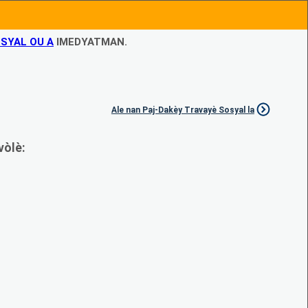
SYAL OU A
IMEDYATMAN.
Ale nan Paj-Dakèy Travayè Sosyal la
vòlè: