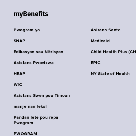
myBenefits
Pwogram yo
Asirans Sante
SNAP
Medicaid
Edikasyon sou Nitrisyon
Child Health Plus (C
Asistans Pwovizwa
EPIC
HEAP
NY State of Health
WIC
Asistans Swen pou Timoun
manje nan lekol
Pandan lete pou repa
Pwogram
PWOGRAM