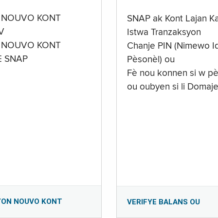
 NOUVO KONT
SNAP ak Kont Lajan K
V
Istwa Tranzaksyon
 NOUVO KONT
Chanje PIN (Nimewo Id
E SNAP
Pèsonèl) ou
Fè nou konnen si w pè
ou oubyen si li Domaj
YON NOUVO KONT
VERIFYE BALANS OU