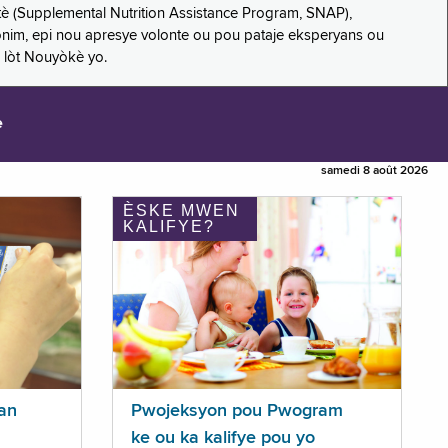
è (Supplemental Nutrition Assistance Program, SNAP),
nonim, epi nou apresye volonte ou pou pataje eksperyans ou
 lòt Nouyòkè yo.
e
samedi 8 août 2026
ÈSKE MWEN
KALIFYE?
an
Pwojeksyon pou Pwogram
ke ou ka kalifye pou yo