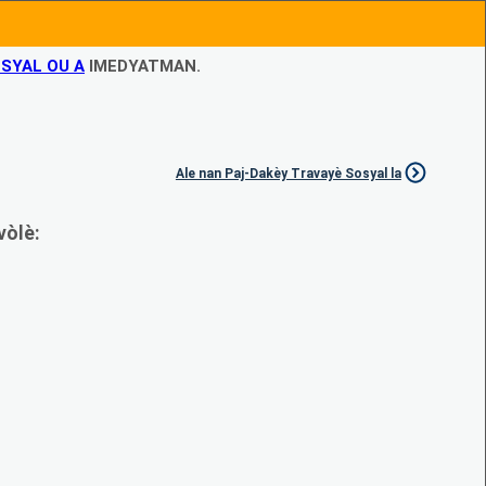
SYAL OU A
IMEDYATMAN.
Ale nan Paj-Dakèy Travayè Sosyal la
vòlè: