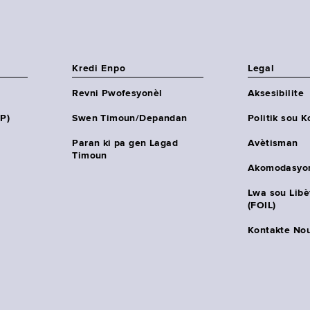
Kredi Enpo
Legal
Revni Pwofesyonèl
Aksesibilite
HP)
Swen Timoun/Depandan
Politik sou K
Paran ki pa gen Lagad
Avètisman
Timoun
Akomodasyo
Lwa sou Lib
(FOIL)
Kontakte No