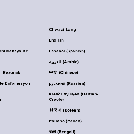
Chwazi Lang
English
onfidansyalite
Español (Spanish)
العربية (Arabic)
n Rezonab
中文 (Chinese)
ète Enfòmasyon
русский (Russian)
Kreyòl Ayisyen (Haitian-
u
Creole)
한국어 (Korean)
Italiano (Italian)
বাংলা (Bengali)