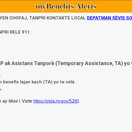
myBenefits Alerts
UBYEN CHOFAJ, TANPRI KONTAKTE LOCAL
DEPATMAN SÈVIS SO
PRI RELE 911.
 ak Asistans Tanporè (Temporary Assistance, TA) yo 
.
enefis lajan kach (TA) yo te vòlè.
A
.
 itilize l. Vizite
https://otda.ny.gov/5261
.