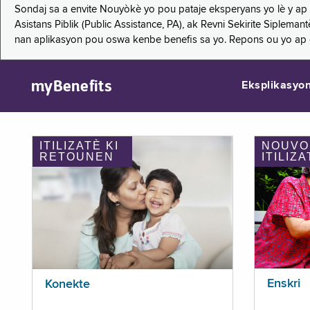
Sondaj sa a envite Nouyòkè yo pou pataje eksperyans yo lè y ap
Asistans Piblik (Public Assistance, PA), ak Revni Sekirite Siple
nan aplikasyon pou oswa kenbe benefis sa yo. Repons ou yo ap
myBenefits
Eksplikasyo
ITILIZATÈ KI
NOUVO
RETOUNEN
ITILIZA
Enskri
Konekte