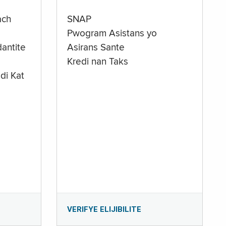
ach
SNAP
Pwogram Asistans yo
antite
Asirans Sante
Kredi nan Taks
di Kat
e
VERIFYE ELIJIBILITE