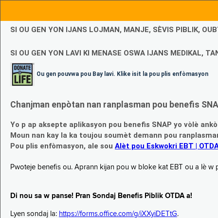
SI OU GEN YON IJANS LOJMAN, MANJE, SÈVIS PIBLIK, O
SI OU GEN YON LAVI KI MENASE OSWA IJANS MEDIKAL, TAN
Ou gen pouvwa pou Bay lavi. Klike isit la pou plis enfòmasyon
Chanjman enpòtan nan ranplasman pou benefis SNAP
Yo p ap aksepte aplikasyon pou benefis SNAP yo vòlè ankò
Moun nan kay la ka toujou soumèt demann pou ranplasman b
Pou plis enfòmasyon, ale sou
Alèt pou Eskwokri EBT | OTD
Pwoteje benefis ou. Aprann kijan pou w bloke kat EBT ou a lè w p ap
Di nou sa w panse! Pran Sondaj Benefis Piblik OTDA a!
Lyen sondaj la:
https://forms.office.com/g/iXXyiDETtG
.