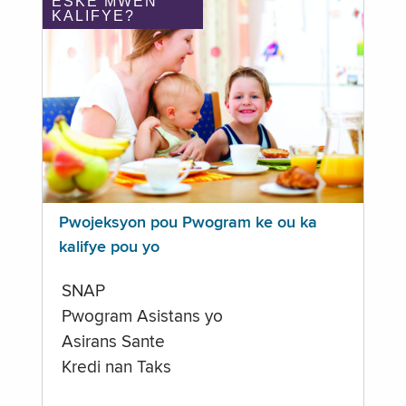
ÈSKE MWEN
KALIFYE?
Pwojeksyon pou Pwogram ke ou ka
kalifye pou yo
SNAP
Pwogram Asistans yo
Asirans Sante
Kredi nan Taks