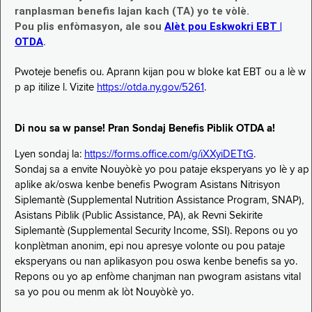
ranplasman benefis lajan kach (TA) yo te vòlè.
Pou plis enfòmasyon, ale sou
Alèt pou Eskwokri EBT |
OTDA
.
Pwoteje benefis ou. Aprann kijan pou w bloke kat EBT ou a lè w
p ap itilize l. Vizite
https://otda.ny.gov/5261
.
Di nou sa w panse! Pran Sondaj Benefis Piblik OTDA a!
Lyen sondaj la:
https://forms.office.com/g/iXXyiDETtG
.
Sondaj sa a envite Nouyòkè yo pou pataje eksperyans yo lè y ap
aplike ak/oswa kenbe benefis Pwogram Asistans Nitrisyon
Siplemantè (Supplemental Nutrition Assistance Program, SNAP),
Asistans Piblik (Public Assistance, PA), ak Revni Sekirite
Siplemantè (Supplemental Security Income, SSI). Repons ou yo
konplètman anonim, epi nou apresye volonte ou pou pataje
eksperyans ou nan aplikasyon pou oswa kenbe benefis sa yo.
Repons ou yo ap enfòme chanjman nan pwogram asistans vital
sa yo pou ou menm ak lòt Nouyòkè yo.