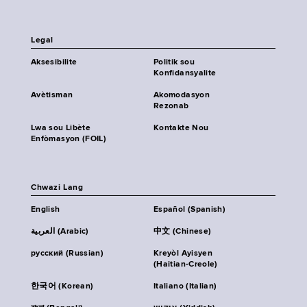
Legal
Aksesibilite
Politik sou
Konfidansyalite
Avètisman
Akomodasyon
Rezonab
Lwa sou Libète
Kontakte Nou
Enfòmasyon (FOIL)
Chwazi Lang
English
Español (Spanish)
العربية (Arabic)
中文 (Chinese)
русский (Russian)
Kreyòl Ayisyen
(Haitian-Creole)
한국어 (Korean)
Italiano (Italian)