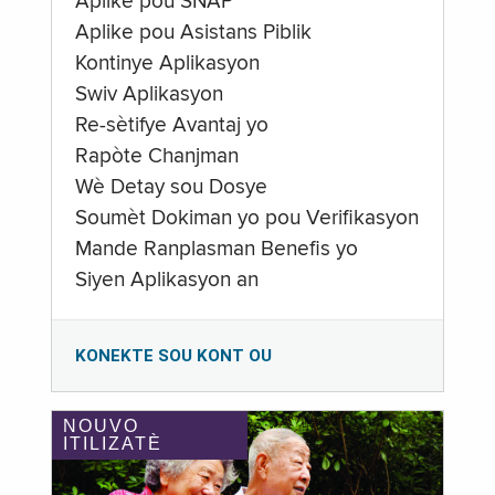
Aplike pou SNAP
Aplike pou Asistans Piblik
Kontinye Aplikasyon
Swiv Aplikasyon
Re-sètifye Avantaj yo
Rapòte Chanjman
Wè Detay sou Dosye
Soumèt Dokiman yo pou Verifikasyon
Mande Ranplasman Benefis yo
Siyen Aplikasyon an
KONEKTE SOU KONT OU
NOUVO
ITILIZATÈ