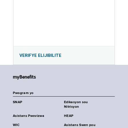
VERIFYE ELIJIBILITE
myBenefits
Pwogram yo
SNAP
Edikasyon sou
Nitrisyon
Asistans Pwovizwa
HEAP
WIC
Asistans Swen pou