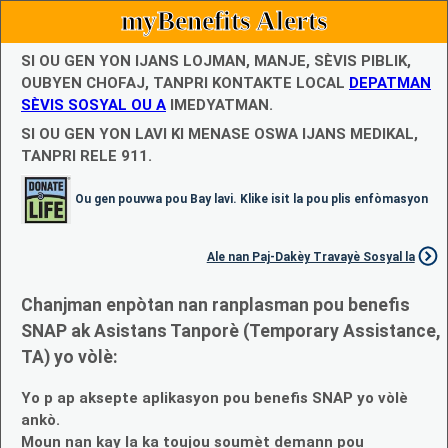
myBenefits Alerts
SI OU GEN YON IJANS LOJMAN, MANJE, SÈVIS PIBLIK,
OUBYEN CHOFAJ, TANPRI KONTAKTE LOCAL
DEPATMAN
SÈVIS SOSYAL OU A
IMEDYATMAN.
SI OU GEN YON LAVI KI MENASE OSWA IJANS MEDIKAL,
TANPRI RELE 911.
Ou gen pouvwa pou Bay lavi. Klike isit la pou plis enfòmasyon
Ale nan Paj-Dakèy Travayè Sosyal la
Chanjman enpòtan nan ranplasman pou benefis
SNAP ak Asistans Tanporè (Temporary Assistance,
TA) yo vòlè:
Yo p ap aksepte aplikasyon pou benefis SNAP yo vòlè
ankò.
Moun nan kay la ka toujou soumèt demann pou