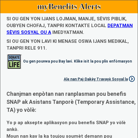
myBenefits Alerts
SI OU GEN YON IJANS LOJMAN, MANJE, SÈVIS PIBLIK,
OUBYEN CHOFAJ, TANPRI KONTAKTE LOCAL
DEPATMAN
SÈVIS SOSYAL OU A
IMEDYATMAN.
SI OU GEN YON LAVI KI MENASE OSWA IJANS MEDIKAL,
TANPRI RELE 911.
Ou gen pouvwa pou Bay lavi. Klike isit la pou plis enfòmasyon
Ale nan Paj-Dakèy Travayè Sosyal la
Chanjman enpòtan nan ranplasman pou benefis
SNAP ak Asistans Tanporè (Temporary Assistance,
TA) yo vòlè:
Yo p ap aksepte aplikasyon pou benefis SNAP yo vòlè
ankò.
Moun nan kay la ka toujou soumèt demann pou