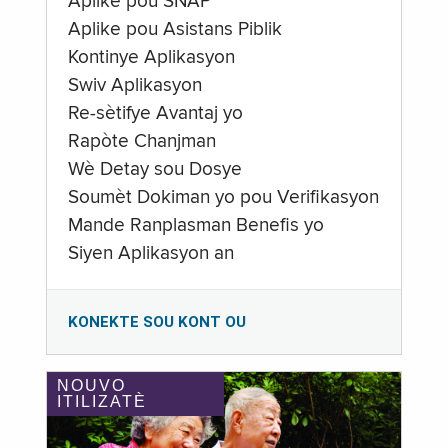
Aplike pou SNAP
Aplike pou Asistans Piblik
Kontinye Aplikasyon
Swiv Aplikasyon
Re-sètifye Avantaj yo
Rapòte Chanjman
Wè Detay sou Dosye
Soumèt Dokiman yo pou Verifikasyon
Mande Ranplasman Benefis yo
Siyen Aplikasyon an
KONEKTE SOU KONT OU
NOUVO
ITILIZATÈ