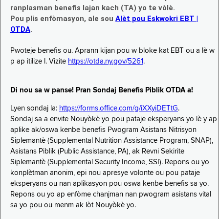
ranplasman benefis lajan kach (TA) yo te vòlè.
Pou plis enfòmasyon, ale sou
Alèt pou Eskwokri EBT |
OTDA
.
Pwoteje benefis ou. Aprann kijan pou w bloke kat EBT ou a lè w
p ap itilize l. Vizite
https://otda.ny.gov/5261
.
Di nou sa w panse! Pran Sondaj Benefis Piblik OTDA a!
Lyen sondaj la:
https://forms.office.com/g/iXXyiDETtG
.
Sondaj sa a envite Nouyòkè yo pou pataje eksperyans yo lè y ap
aplike ak/oswa kenbe benefis Pwogram Asistans Nitrisyon
Siplemantè (Supplemental Nutrition Assistance Program, SNAP),
Asistans Piblik (Public Assistance, PA), ak Revni Sekirite
Siplemantè (Supplemental Security Income, SSI). Repons ou yo
konplètman anonim, epi nou apresye volonte ou pou pataje
eksperyans ou nan aplikasyon pou oswa kenbe benefis sa yo.
Repons ou yo ap enfòme chanjman nan pwogram asistans vital
sa yo pou ou menm ak lòt Nouyòkè yo.