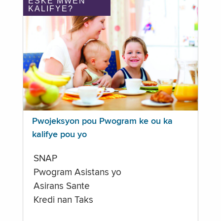
ÈSKE MWEN
KALIFYE?
Pwojeksyon pou Pwogram ke ou ka
kalifye pou yo
SNAP
Pwogram Asistans yo
Asirans Sante
Kredi nan Taks