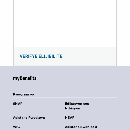
VERIFYE ELIJIBILITE
myBenefits
Pwogram yo
SNAP
Edikasyon sou
Nitrisyon
Asistans Pwovizwa
HEAP
WIC
Asistans Swen pou