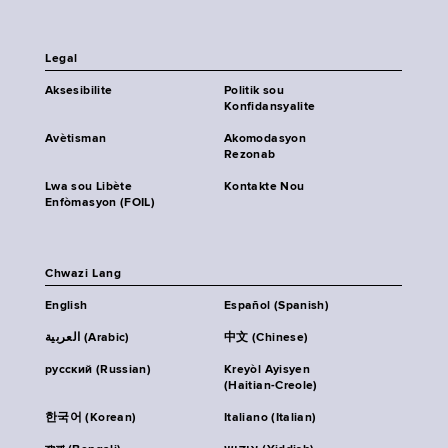
Legal
Aksesibilite
Politik sou
Konfidansyalite
Avètisman
Akomodasyon
Rezonab
Lwa sou Libète
Kontakte Nou
Enfòmasyon (FOIL)
Chwazi Lang
English
Español (Spanish)
العربية (Arabic)
中文 (Chinese)
русский (Russian)
Kreyòl Ayisyen
(Haitian-Creole)
한국어 (Korean)
Italiano (Italian)