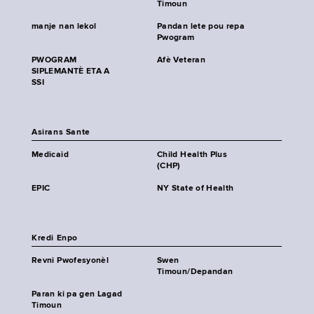
Timoun
manje nan lekol
Pandan lete pou repa
Pwogram
PWOGRAM
Afè Veteran
SIPLEMANTÈ ETA A
SSI
Asirans Sante
Medicaid
Child Health Plus
(CHP)
EPIC
NY State of Health
Kredi Enpo
Revni Pwofesyonèl
Swen
Timoun/Depandan
Paran ki pa gen Lagad
Timoun