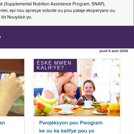
è (Supplemental Nutrition Assistance Program, SNAP),
nonim, epi nou apresye volonte ou pou pataje eksperyans ou
 lòt Nouyòkè yo.
e
jeudi 6 août 2026
ÈSKE MWEN
KALIFYE?
an
Pwojeksyon pou Pwogram
ke ou ka kalifye pou yo