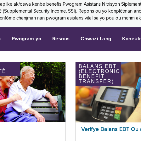
 aplike ak/oswa kenbe benefis Pwogram Asistans Nitrisyon Siplemant
mantè (Supplemental Security Income, SSI). Repons ou yo konplètman a
 enfòme chanjman nan pwogram asistans vital sa yo pou ou menm ak
n
Pwogram yo
Resous
Chwazi Lang
Konekt
BALANS EBT
TÈ
(ELECTRONIC
BENEFIT
TRANSFER)
Verifye Balans EBT Ou 