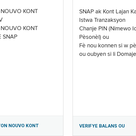
 NOUVO KONT
SNAP ak Kont Lajan K
V
Istwa Tranzaksyon
 NOUVO KONT
Chanje PIN (Nimewo Id
E SNAP
Pèsonèl) ou
Fè nou konnen si w pè
ou oubyen si li Domaj
YON NOUVO KONT
VERIFYE BALANS OU