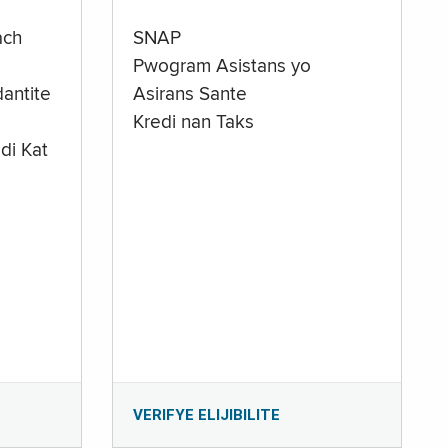
ach
SNAP
Pwogram Asistans yo
antite
Asirans Sante
Kredi nan Taks
di Kat
e
VERIFYE ELIJIBILITE