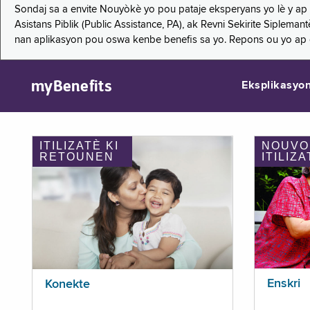
Sondaj sa a envite Nouyòkè yo pou pataje eksperyans yo lè y ap
Asistans Piblik (Public Assistance, PA), ak Revni Sekirite Siple
nan aplikasyon pou oswa kenbe benefis sa yo. Repons ou yo ap
myBenefits
Eksplikasyo
ITILIZATÈ KI
NOUVO
RETOUNEN
ITILIZA
Enskri
Konekte