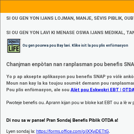
SI OU GEN YON IJANS LOJMAN, MANJE, SÈVIS PIBLIK, O
SI OU GEN YON LAVI KI MENASE OSWA IJANS MEDIKAL, TAN
Ou gen pouvwa pou Bay lavi. Klike isit la pou plis enfòmasyon
Chanjman enpòtan nan ranplasman pou benefis SNAP
Yo p ap aksepte aplikasyon pou benefis SNAP yo vòlè ankò
Moun nan kay la ka toujou soumèt demann pou ranplasman b
Pou plis enfòmasyon, ale sou
Alèt pou Eskwokri EBT | OTD
Pwoteje benefis ou. Aprann kijan pou w bloke kat EBT ou a lè w p ap
Di nou sa w panse! Pran Sondaj Benefis Piblik OTDA a!
Lyen sondaj la:
https://forms.office.com/g/iXXyiDETtG
.