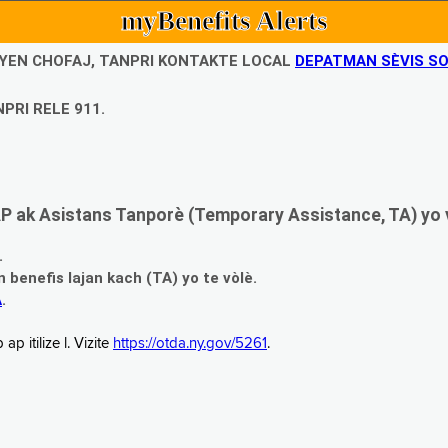
myBenefits Alerts
UBYEN CHOFAJ, TANPRI KONTAKTE LOCAL
DEPATMAN SÈVIS SO
PRI RELE 911.
 ak Asistans Tanporè (Temporary Assistance, TA) yo 
.
enefis lajan kach (TA) yo te vòlè.
A
.
 itilize l. Vizite
https://otda.ny.gov/5261
.