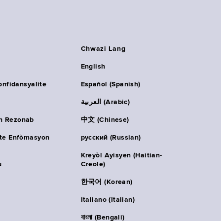
Chwazi Lang
English
onfidansyalite
Español (Spanish)
العربية (Arabic)
n Rezonab
中文 (Chinese)
ète Enfòmasyon
русский (Russian)
Kreyòl Ayisyen (Haitian-
u
Creole)
한국어 (Korean)
Italiano (Italian)
বাংলা (Bengali)