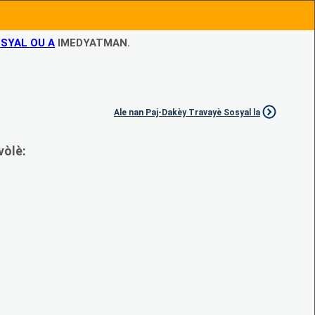
SYAL OU A
IMEDYATMAN.
Ale nan Paj-Dakèy Travayè Sosyal la
vòlè: