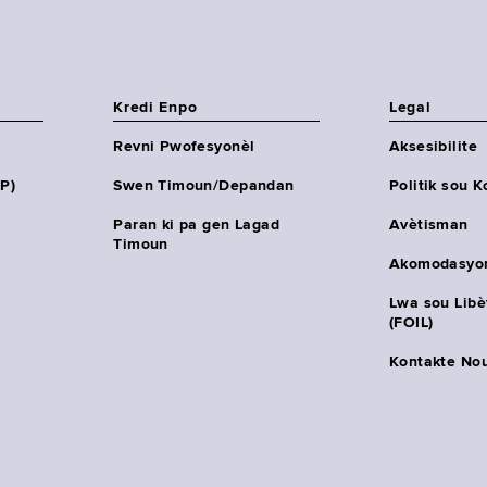
Kredi Enpo
Legal
Revni Pwofesyonèl
Aksesibilite
HP)
Swen Timoun/Depandan
Politik sou K
Paran ki pa gen Lagad
Avètisman
Timoun
Akomodasyo
Lwa sou Lib
(FOIL)
Kontakte No