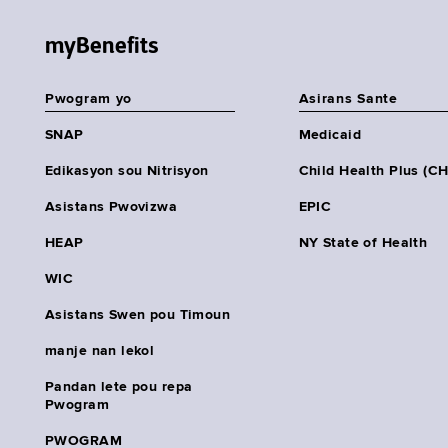
myBenefits
Pwogram yo
Asirans Sante
SNAP
Medicaid
Edikasyon sou Nitrisyon
Child Health Plus (C
Asistans Pwovizwa
EPIC
HEAP
NY State of Health
WIC
Asistans Swen pou Timoun
manje nan lekol
Pandan lete pou repa
Pwogram
PWOGRAM