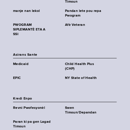
Timoun
manje nan lekol
Pandan lete pou repa
Pwogram
PWOGRAM
Afè Veteran
SIPLEMANTÈ ETA A
SSI
Asirans Sante
Medicaid
Child Health Plus
(CHP)
EPIC
NY State of Health
Kredi Enpo
Revni Pwofesyonèl
Swen
Timoun/Depandan
Paran ki pa gen Lagad
Timoun