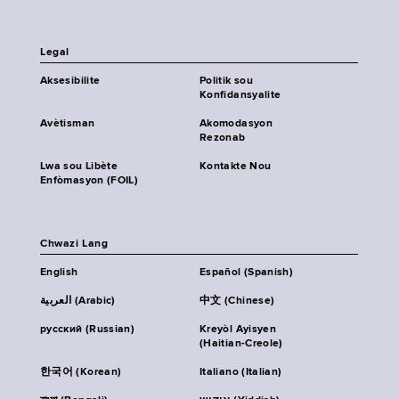
Legal
Aksesibilite
Politik sou
Konfidansyalite
Avètisman
Akomodasyon
Rezonab
Lwa sou Libète
Kontakte Nou
Enfòmasyon (FOIL)
Chwazi Lang
English
Español (Spanish)
العربية (Arabic)
中文 (Chinese)
русский (Russian)
Kreyòl Ayisyen
(Haitian-Creole)
한국어 (Korean)
Italiano (Italian)