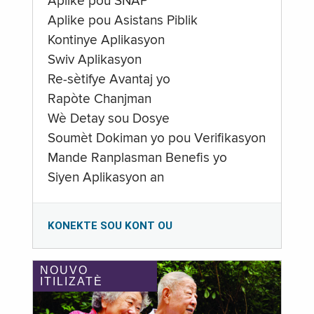
Aplike pou SNAP
Aplike pou Asistans Piblik
Kontinye Aplikasyon
Swiv Aplikasyon
Re-sètifye Avantaj yo
Rapòte Chanjman
Wè Detay sou Dosye
Soumèt Dokiman yo pou Verifikasyon
Mande Ranplasman Benefis yo
Siyen Aplikasyon an
KONEKTE SOU KONT OU
NOUVO
ITILIZATÈ