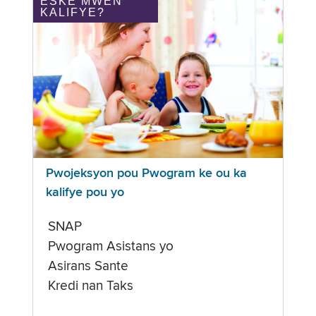
ÈSKE MWEN
KALIFYE?
Pwojeksyon pou Pwogram ke ou ka
kalifye pou yo
SNAP
Pwogram Asistans yo
Asirans Sante
Kredi nan Taks