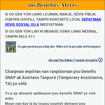
myBenefits Alerts
SI OU GEN YON IJANS LOJMAN, MANJE, SÈVIS PIBLIK,
OUBYEN CHOFAJ, TANPRI KONTAKTE LOCAL
DEPATMAN
SÈVIS SOSYAL OU A
IMEDYATMAN.
SI OU GEN YON LAVI KI MENASE OSWA IJANS MEDIKAL,
TANPRI RELE 911.
Ou gen pouvwa pou Bay lavi. Klike isit la pou plis enfòmasyon
Ale nan Paj-Dakèy Travayè Sosyal la
Chanjman enpòtan nan ranplasman pou benefis
SNAP ak Asistans Tanporè (Temporary Assistance,
TA) yo vòlè:
Yo p ap aksepte aplikasyon pou benefis SNAP yo vòlè
ankò.
Moun nan kay la ka toujou soumèt demann pou