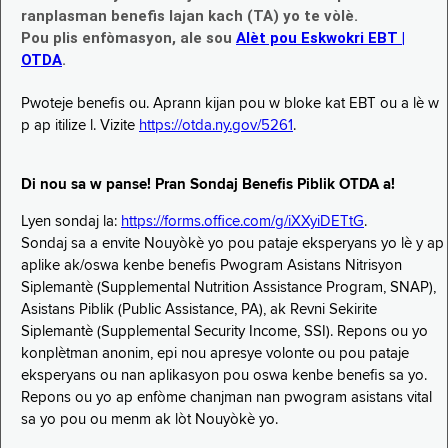
ranplasman benefis lajan kach (TA) yo te vòlè.
Pou plis enfòmasyon, ale sou
Alèt pou Eskwokri EBT |
OTDA
.
Pwoteje benefis ou. Aprann kijan pou w bloke kat EBT ou a lè w
p ap itilize l. Vizite
https://otda.ny.gov/5261
.
Di nou sa w panse! Pran Sondaj Benefis Piblik OTDA a!
Lyen sondaj la:
https://forms.office.com/g/iXXyiDETtG
.
Sondaj sa a envite Nouyòkè yo pou pataje eksperyans yo lè y ap
aplike ak/oswa kenbe benefis Pwogram Asistans Nitrisyon
Siplemantè (Supplemental Nutrition Assistance Program, SNAP),
Asistans Piblik (Public Assistance, PA), ak Revni Sekirite
Siplemantè (Supplemental Security Income, SSI). Repons ou yo
konplètman anonim, epi nou apresye volonte ou pou pataje
eksperyans ou nan aplikasyon pou oswa kenbe benefis sa yo.
Repons ou yo ap enfòme chanjman nan pwogram asistans vital
sa yo pou ou menm ak lòt Nouyòkè yo.