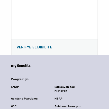
VERIFYE ELIJIBILITE
myBenefits
Pwogram yo
SNAP
Edikasyon sou
Nitrisyon
Asistans Pwovizwa
HEAP
WIC
Asistans Swen pou