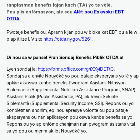
ranplasman benefis lajan kach (TA) yo te vòlè.
Pou plis enfòmasyon, ale sou
Alèt pou Eskwokri EBT |
OTDA
.
Pwoteje benefis ou. Aprann kijan pou w bloke kat EBT ou a lè w
p ap itilize l. Vizite
https://otda.ny.gov/5261
.
Di nou sa w panse! Pran Sondaj Benefis Piblik OTDA a!
Lyen sondaj la:
https://forms.office.com/g/iXXyiDETtG
.
Sondaj sa a envite Nouyòkè yo pou pataje eksperyans yo lè y ap
aplike ak/oswa kenbe benefis Pwogram Asistans Nitrisyon
Siplemantè (Supplemental Nutrition Assistance Program, SNAP),
Asistans Piblik (Public Assistance, PA), ak Revni Sekirite
Siplemantè (Supplemental Security Income, SSI). Repons ou yo
konplètman anonim, epi nou apresye volonte ou pou pataje
eksperyans ou nan aplikasyon pou oswa kenbe benefis sa yo.
Repons ou yo ap enfòme chanjman nan pwogram asistans vital
sa yo pou ou menm ak lòt Nouyòkè yo.