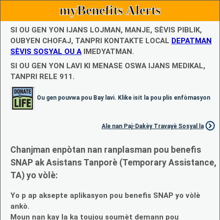
myBenefits Alerts
SI OU GEN YON IJANS LOJMAN, MANJE, SÈVIS PIBLIK,
OUBYEN CHOFAJ, TANPRI KONTAKTE LOCAL
DEPATMAN
SÈVIS SOSYAL OU A
IMEDYATMAN.
SI OU GEN YON LAVI KI MENASE OSWA IJANS MEDIKAL,
TANPRI RELE 911.
Ou gen pouvwa pou Bay lavi. Klike isit la pou plis enfòmasyon
Ale nan Paj-Dakèy Travayè Sosyal la
Chanjman enpòtan nan ranplasman pou benefis
SNAP ak Asistans Tanporè (Temporary Assistance,
TA) yo vòlè:
Yo p ap aksepte aplikasyon pou benefis SNAP yo vòlè
ankò.
Moun nan kay la ka toujou soumèt demann pou