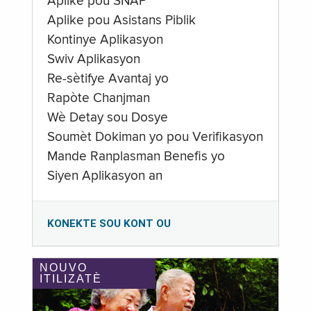
Aplike pou SNAP
Aplike pou Asistans Piblik
Kontinye Aplikasyon
Swiv Aplikasyon
Re-sètifye Avantaj yo
Rapòte Chanjman
Wè Detay sou Dosye
Soumèt Dokiman yo pou Verifikasyon
Mande Ranplasman Benefis yo
Siyen Aplikasyon an
KONEKTE SOU KONT OU
NOUVO
ITILIZATÈ