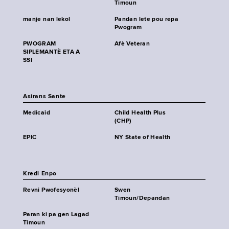
Timoun
manje nan lekol
Pandan lete pou repa
Pwogram
PWOGRAM
Afè Veteran
SIPLEMANTÈ ETA A
SSI
Asirans Sante
Medicaid
Child Health Plus
(CHP)
EPIC
NY State of Health
Kredi Enpo
Revni Pwofesyonèl
Swen
Timoun/Depandan
Paran ki pa gen Lagad
Timoun