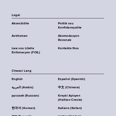
Legal
Aksesibilite
Politik sou
Konfidansyalite
Avètisman
Akomodasyon
Rezonab
Lwa sou Libète
Kontakte Nou
Enfòmasyon (FOIL)
Chwazi Lang
English
Español (Spanish)
العربية (Arabic)
中文 (Chinese)
русский (Russian)
Kreyòl Ayisyen
(Haitian-Creole)
한국어 (Korean)
Italiano (Italian)