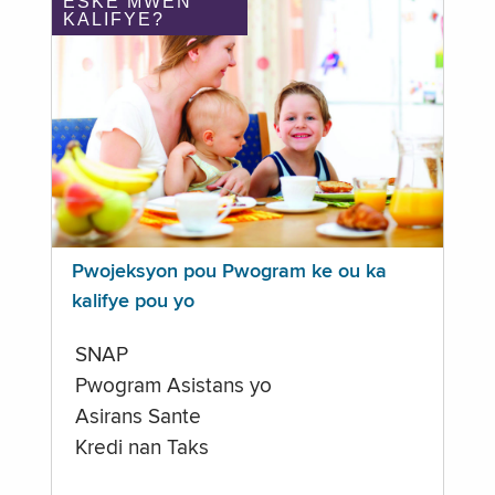
ÈSKE MWEN
KALIFYE?
Pwojeksyon pou Pwogram ke ou ka
kalifye pou yo
SNAP
Pwogram Asistans yo
Asirans Sante
Kredi nan Taks