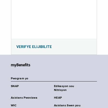
VERIFYE ELIJIBILITE
myBenefits
Pwogram yo
SNAP
Edikasyon sou
Nitrisyon
Asistans Pwovizwa
HEAP
WIC
Asistans Swen pou