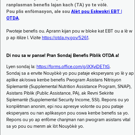
ranplasman benefis lajan kach (TA) yo te vòlè.
Pou plis enfòmasyon, ale sou
Alèt pou Eskwokri EBT |
OTDA
.
Pwoteje benefis ou. Aprann kijan pou w bloke kat EBT ou a lè w
p ap itilize l. Vizite
https://otda.ny.gov/5261
.
Di nou sa w panse! Pran Sondaj Benefis Piblik OTDA a!
Lyen sondaj la:
https://forms.office.com/g/iXXyiDETtG
.
Sondaj sa a envite Nouyòkè yo pou pataje eksperyans yo lè y ap
aplike ak/oswa kenbe benefis Pwogram Asistans Nitrisyon
Siplemantè (Supplemental Nutrition Assistance Program, SNAP),
Asistans Piblik (Public Assistance, PA), ak Revni Sekirite
Siplemantè (Supplemental Security Income, SSI). Repons ou yo
konplètman anonim, epi nou apresye volonte ou pou pataje
eksperyans ou nan aplikasyon pou oswa kenbe benefis sa yo.
Repons ou yo ap enfòme chanjman nan pwogram asistans vital
sa yo pou ou menm ak lòt Nouyòkè yo.