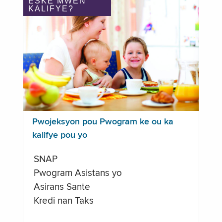
ÈSKE MWEN
KALIFYE?
Pwojeksyon pou Pwogram ke ou ka
kalifye pou yo
SNAP
Pwogram Asistans yo
Asirans Sante
Kredi nan Taks