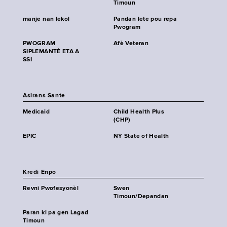
Timoun
manje nan lekol
Pandan lete pou repa
Pwogram
PWOGRAM
Afè Veteran
SIPLEMANTÈ ETA A
SSI
Asirans Sante
Medicaid
Child Health Plus
(CHP)
EPIC
NY State of Health
Kredi Enpo
Revni Pwofesyonèl
Swen
Timoun/Depandan
Paran ki pa gen Lagad
Timoun