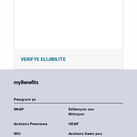
VERIFYE ELIJIBILITE
myBenefits
Pwogram yo
SNAP
Edikasyon sou
Nitrisyon
Asistans Pwovizwa
HEAP
WIC
Asistans Swen pou