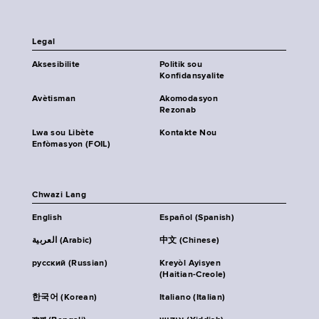
Legal
Aksesibilite
Politik sou
Konfidansyalite
Avètisman
Akomodasyon
Rezonab
Lwa sou Libète
Kontakte Nou
Enfòmasyon (FOIL)
Chwazi Lang
English
Español (Spanish)
العربية (Arabic)
中文 (Chinese)
русский (Russian)
Kreyòl Ayisyen
(Haitian-Creole)
한국어 (Korean)
Italiano (Italian)