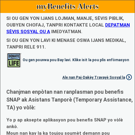
myBenefits Alerts
SI OU GEN YON IJANS LOJMAN, MANJE, SÈVIS PIBLIK,
OUBYEN CHOFAJ, TANPRI KONTAKTE LOCAL
DEPATMAN
SÈVIS SOSYAL OU A
IMEDYATMAN.
SI OU GEN YON LAVI KI MENASE OSWA IJANS MEDIKAL,
TANPRI RELE 911.
Ou gen pouvwa pou Bay lavi. Klike isit la pou plis enfòmasyon
Ale nan Paj-Dakèy Travayè Sosyal la
Chanjman enpòtan nan ranplasman pou benefis
SNAP ak Asistans Tanporè (Temporary Assistance,
TA) yo vòlè:
Yo p ap aksepte aplikasyon pou benefis SNAP yo vòlè
ankò.
Moun nan kay la ka toujou soumèt demann pou