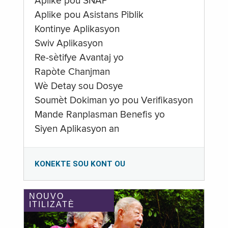
Aplike pou SNAP
Aplike pou Asistans Piblik
Kontinye Aplikasyon
Swiv Aplikasyon
Re-sètifye Avantaj yo
Rapòte Chanjman
Wè Detay sou Dosye
Soumèt Dokiman yo pou Verifikasyon
Mande Ranplasman Benefis yo
Siyen Aplikasyon an
KONEKTE SOU KONT OU
NOUVO
ITILIZATÈ