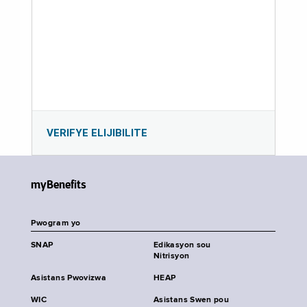
VERIFYE ELIJIBILITE
myBenefits
Pwogram yo
SNAP
Edikasyon sou
Nitrisyon
Asistans Pwovizwa
HEAP
WIC
Asistans Swen pou