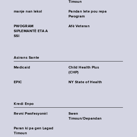
Timoun
manje nan lekol
Pandan lete pou repa
Pwogram
PWOGRAM
Afè Veteran
SIPLEMANTÈ ETA A
SSI
Asirans Sante
Medicaid
Child Health Plus
(CHP)
EPIC
NY State of Health
Kredi Enpo
Revni Pwofesyonèl
Swen
Timoun/Depandan
Paran ki pa gen Lagad
Timoun