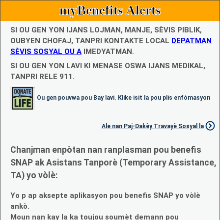
myBenefits Alerts
SI OU GEN YON IJANS LOJMAN, MANJE, SÈVIS PIBLIK,
OUBYEN CHOFAJ, TANPRI KONTAKTE LOCAL
DEPATMAN
SÈVIS SOSYAL OU A
IMEDYATMAN.
SI OU GEN YON LAVI KI MENASE OSWA IJANS MEDIKAL,
TANPRI RELE 911.
Ou gen pouvwa pou Bay lavi. Klike isit la pou plis enfòmasyon
Ale nan Paj-Dakèy Travayè Sosyal la
Chanjman enpòtan nan ranplasman pou benefis
SNAP ak Asistans Tanporè (Temporary Assistance,
TA) yo vòlè:
Yo p ap aksepte aplikasyon pou benefis SNAP yo vòlè
ankò.
Moun nan kay la ka toujou soumèt demann pou