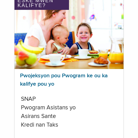
ÈSKE MWEN
KALIFYE?
Pwojeksyon pou Pwogram ke ou ka
kalifye pou yo
SNAP
Pwogram Asistans yo
Asirans Sante
Kredi nan Taks