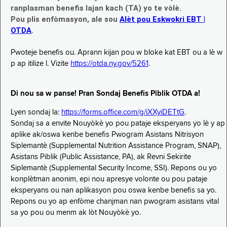
ranplasman benefis lajan kach (TA) yo te vòlè.
Pou plis enfòmasyon, ale sou
Alèt pou Eskwokri EBT |
OTDA
.
Pwoteje benefis ou. Aprann kijan pou w bloke kat EBT ou a lè w
p ap itilize l. Vizite
https://otda.ny.gov/5261
.
Di nou sa w panse! Pran Sondaj Benefis Piblik OTDA a!
Lyen sondaj la:
https://forms.office.com/g/iXXyiDETtG
.
Sondaj sa a envite Nouyòkè yo pou pataje eksperyans yo lè y ap
aplike ak/oswa kenbe benefis Pwogram Asistans Nitrisyon
Siplemantè (Supplemental Nutrition Assistance Program, SNAP),
Asistans Piblik (Public Assistance, PA), ak Revni Sekirite
Siplemantè (Supplemental Security Income, SSI). Repons ou yo
konplètman anonim, epi nou apresye volonte ou pou pataje
eksperyans ou nan aplikasyon pou oswa kenbe benefis sa yo.
Repons ou yo ap enfòme chanjman nan pwogram asistans vital
sa yo pou ou menm ak lòt Nouyòkè yo.