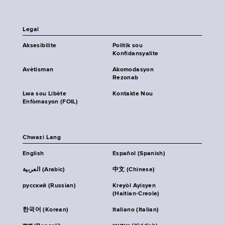
Legal
Aksesibilite
Politik sou
Konfidansyalite
Avètisman
Akomodasyon
Rezonab
Lwa sou Libète
Kontakte Nou
Enfòmasyon (FOIL)
Chwazi Lang
English
Español (Spanish)
العربية (Arabic)
中文 (Chinese)
русский (Russian)
Kreyòl Ayisyen
(Haitian-Creole)
한국어 (Korean)
Italiano (Italian)