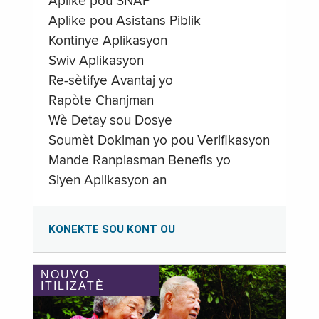
Aplike pou SNAP
Aplike pou Asistans Piblik
Kontinye Aplikasyon
Swiv Aplikasyon
Re-sètifye Avantaj yo
Rapòte Chanjman
Wè Detay sou Dosye
Soumèt Dokiman yo pou Verifikasyon
Mande Ranplasman Benefis yo
Siyen Aplikasyon an
KONEKTE SOU KONT OU
NOUVO
ITILIZATÈ