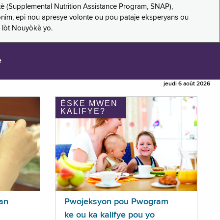
è (Supplemental Nutrition Assistance Program, SNAP),
nonim, epi nou apresye volonte ou pou pataje eksperyans ou
 lòt Nouyòkè yo.
e
jeudi 6 août 2026
ÈSKE MWEN
KALIFYE?
an
Pwojeksyon pou Pwogram
ke ou ka kalifye pou yo