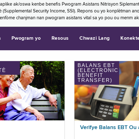
 aplike ak/oswa kenbe benefis Pwogram Asistans Nitrisyon Siplemant
mantè (Supplemental Security Income, SSI). Repons ou yo konplètman a
 enfòme chanjman nan pwogram asistans vital sa yo pou ou menm ak
n
Pwogram yo
Resous
Chwazi Lang
Konekt
BALANS EBT
TÈ
(ELECTRONIC
BENEFIT
TRANSFER)
Verifye Balans EBT Ou 