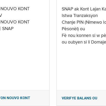
 NOUVO KONT
SNAP ak Kont Lajan K
V
Istwa Tranzaksyon
 NOUVO KONT
Chanje PIN (Nimewo Id
E SNAP
Pèsonèl) ou
Fè nou konnen si w pè
ou oubyen si li Domaj
YON NOUVO KONT
VERIFYE BALANS OU