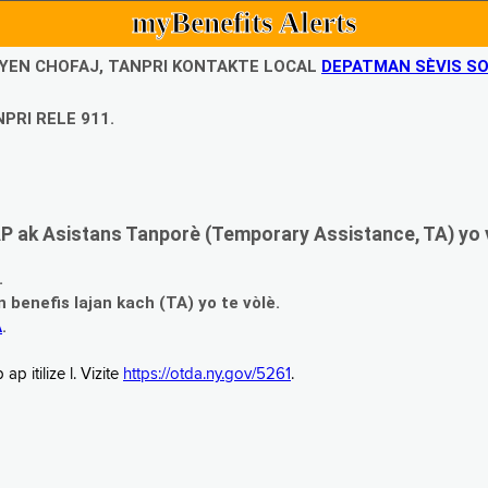
myBenefits Alerts
UBYEN CHOFAJ, TANPRI KONTAKTE LOCAL
DEPATMAN SÈVIS SO
PRI RELE 911.
 ak Asistans Tanporè (Temporary Assistance, TA) yo 
.
enefis lajan kach (TA) yo te vòlè.
A
.
 itilize l. Vizite
https://otda.ny.gov/5261
.