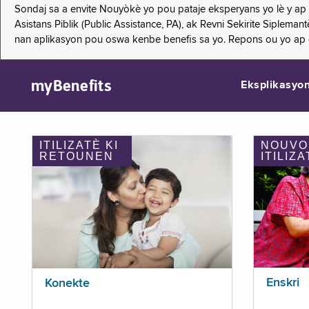
Sondaj sa a envite Nouyòkè yo pou pataje eksperyans yo lè y ap
Asistans Piblik (Public Assistance, PA), ak Revni Sekirite Siple
nan aplikasyon pou oswa kenbe benefis sa yo. Repons ou yo ap
myBenefits
Eksplikasyo
ITILIZATÈ KI
NOUVO
RETOUNEN
ITILIZA
Enskri
Konekte