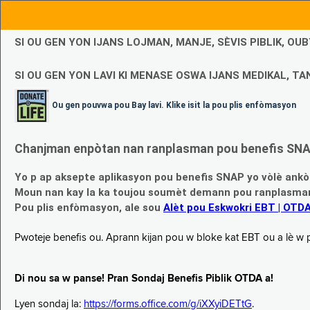
SI OU GEN YON IJANS LOJMAN, MANJE, SÈVIS PIBLIK, O
SI OU GEN YON LAVI KI MENASE OSWA IJANS MEDIKAL, TAN
Ou gen pouvwa pou Bay lavi. Klike isit la pou plis enfòmasyon
Chanjman enpòtan nan ranplasman pou benefis SNAP
Yo p ap aksepte aplikasyon pou benefis SNAP yo vòlè ankò
Moun nan kay la ka toujou soumèt demann pou ranplasman b
Pou plis enfòmasyon, ale sou
Alèt pou Eskwokri EBT | OTD
Pwoteje benefis ou. Aprann kijan pou w bloke kat EBT ou a lè w p ap
Di nou sa w panse! Pran Sondaj Benefis Piblik OTDA a!
Lyen sondaj la:
https://forms.office.com/g/iXXyiDETtG
.