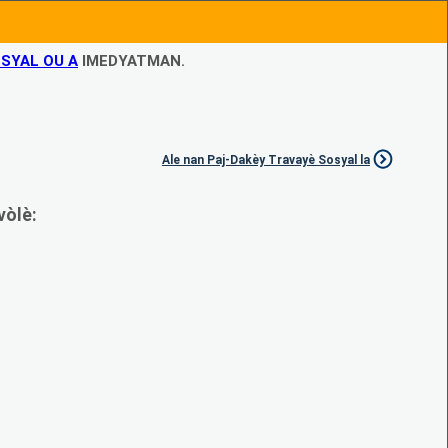
SYAL OU A
IMEDYATMAN.
Ale nan Paj-Dakèy Travayè Sosyal la
vòlè: