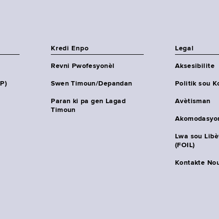
Kredi Enpo
Legal
Revni Pwofesyonèl
Aksesibilite
HP)
Swen Timoun/Depandan
Politik sou K
Paran ki pa gen Lagad
Avètisman
Timoun
Akomodasyo
Lwa sou Lib
(FOIL)
Kontakte No