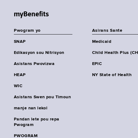
myBenefits
Pwogram yo
Asirans Sante
SNAP
Medicaid
Edikasyon sou Nitrisyon
Child Health Plus (C
Asistans Pwovizwa
EPIC
HEAP
NY State of Health
WIC
Asistans Swen pou Timoun
manje nan lekol
Pandan lete pou repa
Pwogram
PWOGRAM