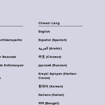
Chwazi Lang
English
onfidansyalite
Español (Spanish)
العربية (Arabic)
n Rezonab
中文 (Chinese)
ète Enfòmasyon
русский (Russian)
Kreyòl Ayisyen (Haitian-
u
Creole)
한국어 (Korean)
Italiano (Italian)
বাংলা (Bengali)