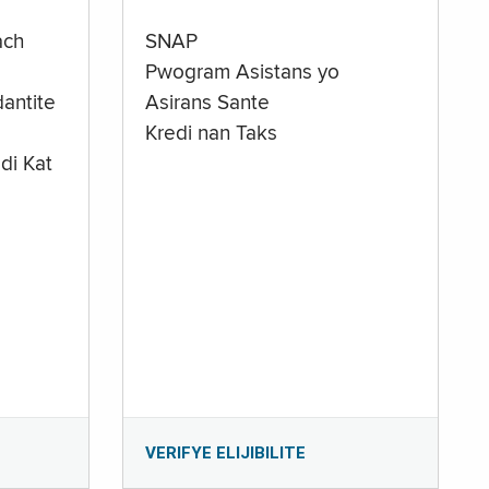
ach
SNAP
Pwogram Asistans yo
antite
Asirans Sante
Kredi nan Taks
di Kat
e
VERIFYE ELIJIBILITE