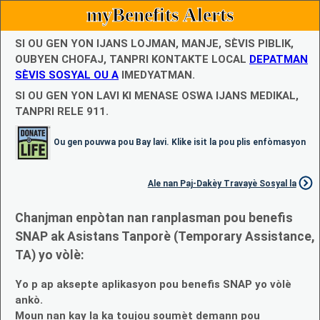
myBenefits Alerts
SI OU GEN YON IJANS LOJMAN, MANJE, SÈVIS PIBLIK,
OUBYEN CHOFAJ, TANPRI KONTAKTE LOCAL
DEPATMAN
SÈVIS SOSYAL OU A
IMEDYATMAN.
SI OU GEN YON LAVI KI MENASE OSWA IJANS MEDIKAL,
TANPRI RELE 911.
Ou gen pouvwa pou Bay lavi. Klike isit la pou plis enfòmasyon
Ale nan Paj-Dakèy Travayè Sosyal la
Chanjman enpòtan nan ranplasman pou benefis
SNAP ak Asistans Tanporè (Temporary Assistance,
TA) yo vòlè:
Yo p ap aksepte aplikasyon pou benefis SNAP yo vòlè
ankò.
Moun nan kay la ka toujou soumèt demann pou