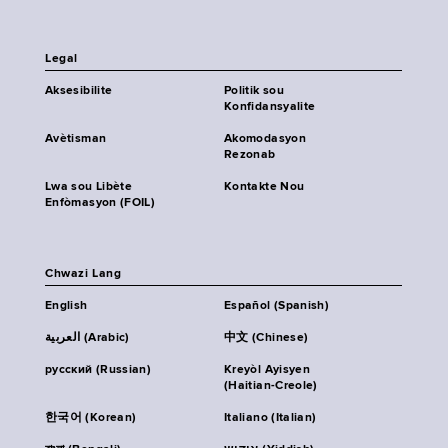
Legal
Aksesibilite
Politik sou
Konfidansyalite
Avètisman
Akomodasyon
Rezonab
Lwa sou Libète
Kontakte Nou
Enfòmasyon (FOIL)
Chwazi Lang
English
Español (Spanish)
العربية (Arabic)
中文 (Chinese)
русский (Russian)
Kreyòl Ayisyen
(Haitian-Creole)
한국어 (Korean)
Italiano (Italian)