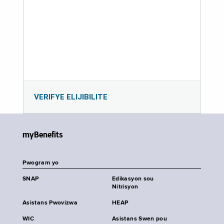
VERIFYE ELIJIBILITE
myBenefits
Pwogram yo
SNAP
Edikasyon sou
Nitrisyon
Asistans Pwovizwa
HEAP
WIC
Asistans Swen pou