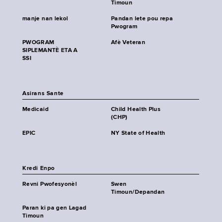
Timoun
manje nan lekol
Pandan lete pou repa
Pwogram
PWOGRAM
Afè Veteran
SIPLEMANTÈ ETA A
SSI
Asirans Sante
Medicaid
Child Health Plus
(CHP)
EPIC
NY State of Health
Kredi Enpo
Revni Pwofesyonèl
Swen
Timoun/Depandan
Paran ki pa gen Lagad
Timoun