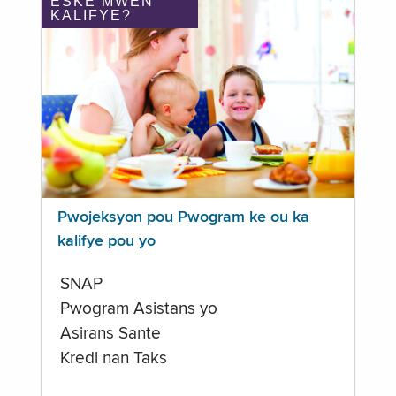
ÈSKE MWEN
KALIFYE?
Pwojeksyon pou Pwogram ke ou ka
kalifye pou yo
SNAP
Pwogram Asistans yo
Asirans Sante
Kredi nan Taks