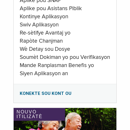
Aplike pou SNAP
Aplike pou Asistans Piblik
Kontinye Aplikasyon
Swiv Aplikasyon
Re-sètifye Avantaj yo
Rapòte Chanjman
Wè Detay sou Dosye
Soumèt Dokiman yo pou Verifikasyon
Mande Ranplasman Benefis yo
Siyen Aplikasyon an
KONEKTE SOU KONT OU
NOUVO
ITILIZATÈ