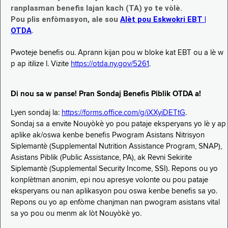
ranplasman benefis lajan kach (TA) yo te vòlè.
Pou plis enfòmasyon, ale sou
Alèt pou Eskwokri EBT |
OTDA
.
Pwoteje benefis ou. Aprann kijan pou w bloke kat EBT ou a lè w
p ap itilize l. Vizite
https://otda.ny.gov/5261
.
Di nou sa w panse! Pran Sondaj Benefis Piblik OTDA a!
Lyen sondaj la:
https://forms.office.com/g/iXXyiDETtG
.
Sondaj sa a envite Nouyòkè yo pou pataje eksperyans yo lè y ap
aplike ak/oswa kenbe benefis Pwogram Asistans Nitrisyon
Siplemantè (Supplemental Nutrition Assistance Program, SNAP),
Asistans Piblik (Public Assistance, PA), ak Revni Sekirite
Siplemantè (Supplemental Security Income, SSI). Repons ou yo
konplètman anonim, epi nou apresye volonte ou pou pataje
eksperyans ou nan aplikasyon pou oswa kenbe benefis sa yo.
Repons ou yo ap enfòme chanjman nan pwogram asistans vital
sa yo pou ou menm ak lòt Nouyòkè yo.