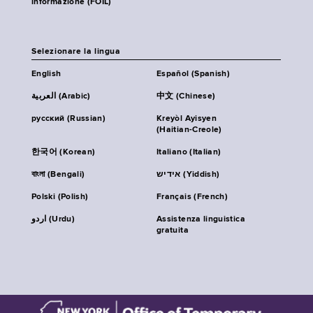
informazione (FOIL)
Selezionare la lingua
English
Español (Spanish)
العربية (Arabic)
中文 (Chinese)
русский (Russian)
Kreyòl Ayisyen
(Haitian-Creole)
한국어 (Korean)
Italiano (Italian)
বাংলা (Bengali)
אידיש (Yiddish)
Polski (Polish)
Français (French)
اردو (Urdu)
Assistenza linguistica
gratuita