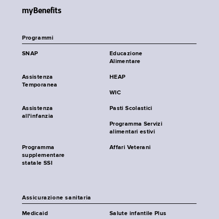
myBenefits
Programmi
SNAP
Educazione
Alimentare
Assistenza
HEAP
Temporanea
WIC
Assistenza
Pasti Scolastici
all'infanzia
Programma Servizi
alimentari estivi
Programma
Affari Veterani
supplementare
statale SSI
Assicurazione sanitaria
Medicaid
Salute infantile Plus