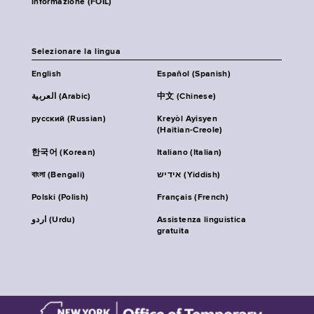
informazione (FOIL)
Selezionare la lingua
English
Español (Spanish)
العربية (Arabic)
中文 (Chinese)
русский (Russian)
Kreyòl Ayisyen
(Haitian-Creole)
한국어 (Korean)
Italiano (Italian)
বাংলা (Bengali)
אידיש (Yiddish)
Polski (Polish)
Français (French)
اردو (Urdu)
Assistenza linguistica
gratuita