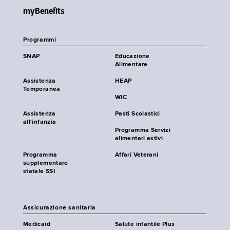
myBenefits
Programmi
SNAP
Educazione
Alimentare
Assistenza
HEAP
Temporanea
WIC
Assistenza
Pasti Scolastici
all'infanzia
Programma Servizi
alimentari estivi
Programma
Affari Veterani
supplementare
statale SSI
Assicurazione sanitaria
Medicaid
Salute infantile Plus