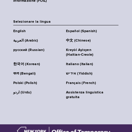
informazione (FOIL)
Selezionare la lingua
English
Español (Spanish)
العربية (Arabic)
中文 (Chinese)
русский (Russian)
Kreyòl Ayisyen
(Haitian-Creole)
한국어 (Korean)
Italiano (Italian)
বাংলা (Bengali)
אידיש (Yiddish)
Polski (Polish)
Français (French)
اردو (Urdu)
Assistenza linguistica
gratuita