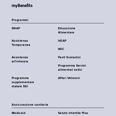
myBenefits
Programmi
SNAP
Educazione
Alimentare
Assistenza
HEAP
Temporanea
WIC
Assistenza
Pasti Scolastici
all'infanzia
Programma Servizi
alimentari estivi
Programma
Affari Veterani
supplementare
statale SSI
Assicurazione sanitaria
Medicaid
Salute infantile Plus