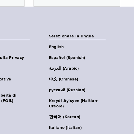
Selezionare la lingua
English
ulla Privacy
Español (Spanish)
العربية (Arabic)
tative
中文 (Chinese)
русский (Russian)
ibertà di
 (FOIL)
Kreyòl Ayisyen (Haitian-
Creole)
한국어 (Korean)
Italiano (Italian)