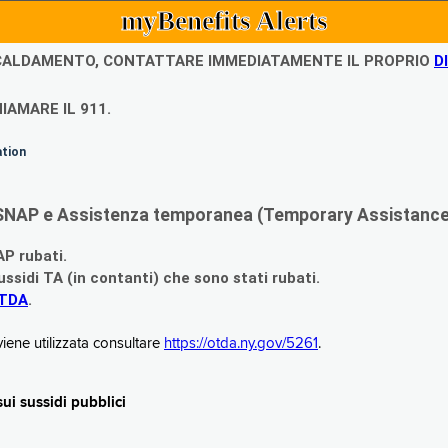
myBenefits Alerts
ISCALDAMENTO, CONTATTARE IMMEDIATAMENTE IL PROPRIO
D
IAMARE IL 911.
ation
di SNAP e Assistenza temporanea (Temporary Assistance,
AP rubati.
ssidi TA (in contanti) che sono stati rubati.
OTDA
.
iene utilizzata consultare
https://otda.ny.gov/5261
.
i sussidi pubblici