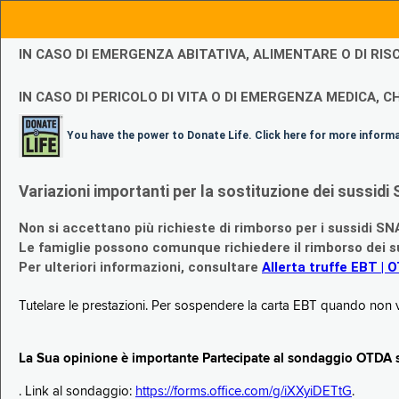
IN CASO DI EMERGENZA ABITATIVA, ALIMENTARE O DI R
IN CASO DI PERICOLO DI VITA O DI EMERGENZA MEDICA, CH
You have the power to Donate Life. Click here for more inform
Variazioni importanti per la sostituzione dei sussi
Non si accettano più richieste di rimborso per i sussidi SN
Le famiglie possono comunque richiedere il rimborso dei su
Per ulteriori informazioni, consultare
Allerta truffe EBT | 
Tutelare le prestazioni. Per sospendere la carta EBT quando non v
La Sua opinione è importante Partecipate al sondaggio OTDA su
. Link al sondaggio:
https://forms.office.com/g/iXXyiDETtG
.