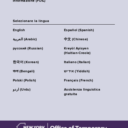
informazione (FOIL)
Selezionare la lingua
English
Español (Spanish)
العربية (Arabic)
中文 (Chinese)
русский (Russian)
Kreyòl Ayisyen
(Haitian-Creole)
한국어 (Korean)
Italiano (Italian)
বাংলা (Bengali)
אידיש (Yiddish)
Polski (Polish)
Français (French)
اردو (Urdu)
Assistenza linguistica
gratuita