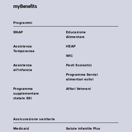
myBenefits
Programmi
SNAP
Educazione
Alimentare
Assistenza
HEAP
Temporanea
WIC
Assistenza
Pasti Scolastici
all'infanzia
Programma Servizi
alimentari estivi
Programma
Affari Veterani
supplementare
statale SSI
Assicurazione sanitaria
Medicaid
Salute infantile Plus