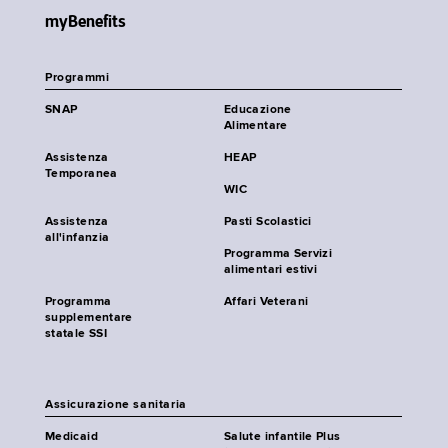
myBenefits
Programmi
SNAP
Educazione
Alimentare
Assistenza
HEAP
Temporanea
WIC
Assistenza
Pasti Scolastici
all'infanzia
Programma Servizi
alimentari estivi
Programma
Affari Veterani
supplementare
statale SSI
Assicurazione sanitaria
Medicaid
Salute infantile Plus