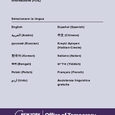
informazione (FOIL)
Selezionare la lingua
English
Español (Spanish)
العربية (Arabic)
中文 (Chinese)
русский (Russian)
Kreyòl Ayisyen
(Haitian-Creole)
한국어 (Korean)
Italiano (Italian)
বাংলা (Bengali)
אידיש (Yiddish)
Polski (Polish)
Français (French)
اردو (Urdu)
Assistenza linguistica
gratuita