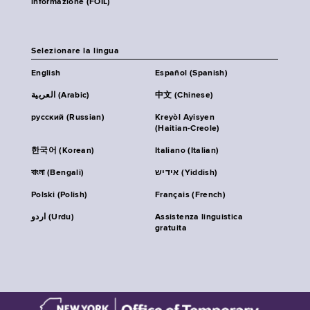
informazione (FOIL)
Selezionare la lingua
English
Español (Spanish)
العربية (Arabic)
中文 (Chinese)
русский (Russian)
Kreyòl Ayisyen
(Haitian-Creole)
한국어 (Korean)
Italiano (Italian)
বাংলা (Bengali)
אידיש (Yiddish)
Polski (Polish)
Français (French)
اردو (Urdu)
Assistenza linguistica
gratuita