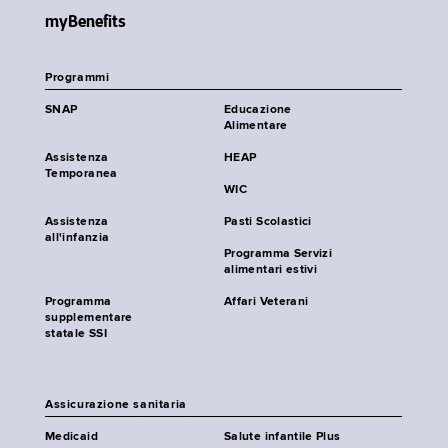
myBenefits
Programmi
SNAP
Educazione
Alimentare
Assistenza
HEAP
Temporanea
WIC
Assistenza
Pasti Scolastici
all'infanzia
Programma Servizi
alimentari estivi
Programma
Affari Veterani
supplementare
statale SSI
Assicurazione sanitaria
Medicaid
Salute infantile Plus