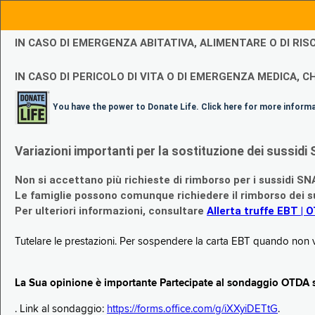
IN CASO DI EMERGENZA ABITATIVA, ALIMENTARE O DI R
IN CASO DI PERICOLO DI VITA O DI EMERGENZA MEDICA, CH
You have the power to Donate Life. Click here for more inform
Variazioni importanti per la sostituzione dei sussi
Non si accettano più richieste di rimborso per i sussidi SN
Le famiglie possono comunque richiedere il rimborso dei su
Per ulteriori informazioni, consultare
Allerta truffe EBT | 
Tutelare le prestazioni. Per sospendere la carta EBT quando non v
La Sua opinione è importante Partecipate al sondaggio OTDA su
. Link al sondaggio:
https://forms.office.com/g/iXXyiDETtG
.