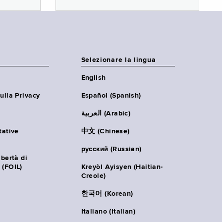
Selezionare la lingua
English
ulla Privacy
Español (Spanish)
العربية (Arabic)
tative
中文 (Chinese)
русский (Russian)
ibertà di
 (FOIL)
Kreyòl Ayisyen (Haitian-
Creole)
한국어 (Korean)
Italiano (Italian)