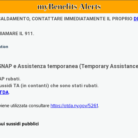
myBenefits Alerts
ISCALDAMENTO, CONTATTARE IMMEDIATAMENTE IL PROPRIO
D
IAMARE IL 911.
ation
di SNAP e Assistenza temporanea (Temporary Assistance,
AP rubati.
ssidi TA (in contanti) che sono stati rubati.
OTDA
.
iene utilizzata consultare
https://otda.ny.gov/5261
.
i sussidi pubblici