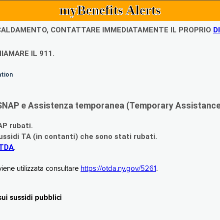
myBenefits Alerts
ISCALDAMENTO, CONTATTARE IMMEDIATAMENTE IL PROPRIO
D
IAMARE IL 911.
ation
di SNAP e Assistenza temporanea (Temporary Assistance,
AP rubati.
ssidi TA (in contanti) che sono stati rubati.
OTDA
.
iene utilizzata consultare
https://otda.ny.gov/5261
.
i sussidi pubblici