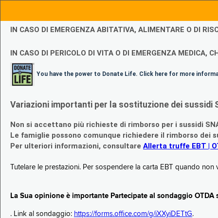
IN CASO DI EMERGENZA ABITATIVA, ALIMENTARE O DI R
IN CASO DI PERICOLO DI VITA O DI EMERGENZA MEDICA, CH
You have the power to Donate Life. Click here for more inform
Variazioni importanti per la sostituzione dei sussi
Non si accettano più richieste di rimborso per i sussidi SN
Le famiglie possono comunque richiedere il rimborso dei su
Per ulteriori informazioni, consultare
Allerta truffe EBT | 
Tutelare le prestazioni. Per sospendere la carta EBT quando non v
La Sua opinione è importante Partecipate al sondaggio OTDA su
. Link al sondaggio:
https://forms.office.com/g/iXXyiDETtG
.