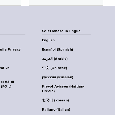
Selezionare la lingua
English
ulla Privacy
Español (Spanish)
العربية (Arabic)
tative
中文 (Chinese)
русский (Russian)
ibertà di
 (FOIL)
Kreyòl Ayisyen (Haitian-
Creole)
한국어 (Korean)
Italiano (Italian)