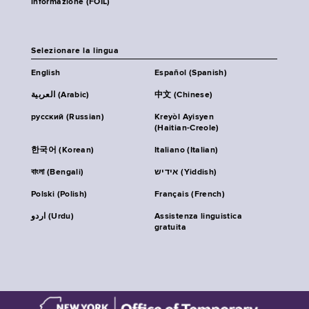
informazione (FOIL)
Selezionare la lingua
English
Español (Spanish)
العربية (Arabic)
中文 (Chinese)
русский (Russian)
Kreyòl Ayisyen
(Haitian-Creole)
한국어 (Korean)
Italiano (Italian)
বাংলা (Bengali)
אידיש (Yiddish)
Polski (Polish)
Français (French)
اردو (Urdu)
Assistenza linguistica
gratuita