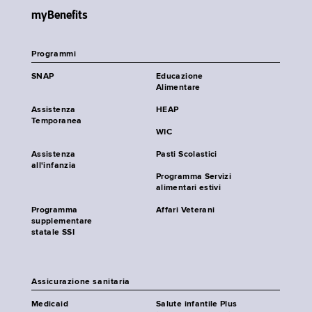
myBenefits
Programmi
SNAP
Educazione
Alimentare
Assistenza
HEAP
Temporanea
WIC
Assistenza
Pasti Scolastici
all'infanzia
Programma Servizi
alimentari estivi
Programma
Affari Veterani
supplementare
statale SSI
Assicurazione sanitaria
Medicaid
Salute infantile Plus