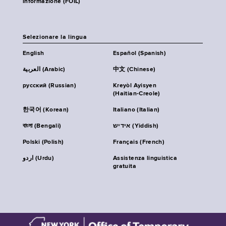
informazione (FOIL)
Selezionare la lingua
English
Español (Spanish)
العربية (Arabic)
中文 (Chinese)
русский (Russian)
Kreyòl Ayisyen
(Haitian-Creole)
한국어 (Korean)
Italiano (Italian)
বাংলা (Bengali)
אידיש (Yiddish)
Polski (Polish)
Français (French)
اردو (Urdu)
Assistenza linguistica
gratuita