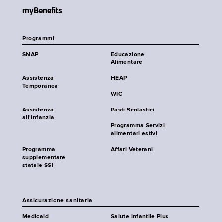
myBenefits
Programmi
SNAP
Educazione
Alimentare
Assistenza
HEAP
Temporanea
WIC
Assistenza
Pasti Scolastici
all'infanzia
Programma Servizi
alimentari estivi
Programma
Affari Veterani
supplementare
statale SSI
Assicurazione sanitaria
Medicaid
Salute infantile Plus