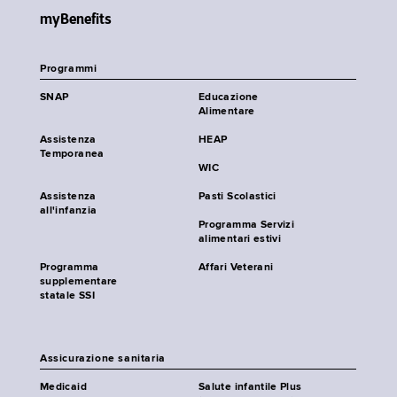
myBenefits
Programmi
SNAP
Educazione
Alimentare
Assistenza
HEAP
Temporanea
WIC
Assistenza
Pasti Scolastici
all'infanzia
Programma Servizi
alimentari estivi
Programma
Affari Veterani
supplementare
statale SSI
Assicurazione sanitaria
Medicaid
Salute infantile Plus