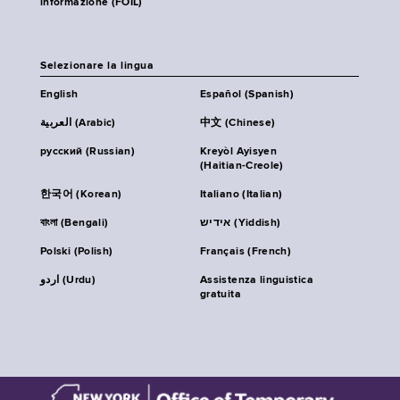
informazione (FOIL)
Selezionare la lingua
English
Español (Spanish)
العربية (Arabic)
中文 (Chinese)
русский (Russian)
Kreyòl Ayisyen
(Haitian-Creole)
한국어 (Korean)
Italiano (Italian)
বাংলা (Bengali)
אידיש (Yiddish)
Polski (Polish)
Français (French)
اردو (Urdu)
Assistenza linguistica
gratuita