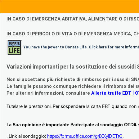
IN CASO DI EMERGENZA ABITATIVA, ALIMENTARE O DI R
IN CASO DI PERICOLO DI VITA O DI EMERGENZA MEDICA, CH
You have the power to Donate Life. Click here for more inform
Variazioni importanti per la sostituzione dei sussi
Non si accettano più richieste di rimborso per i sussidi SN
Le famiglie possono comunque richiedere il rimborso dei su
Per ulteriori informazioni, consultare
Allerta truffe EBT | 
Tutelare le prestazioni. Per sospendere la carta EBT quando non v
La Sua opinione è importante Partecipate al sondaggio OTDA su
. Link al sondaggio:
https://forms.office.com/g/iXXyiDETtG
.