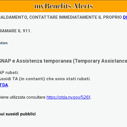
myBenefits Alerts
ISCALDAMENTO, CONTATTARE IMMEDIATAMENTE IL PROPRIO
D
IAMARE IL 911.
ation
di SNAP e Assistenza temporanea (Temporary Assistance,
AP rubati.
ssidi TA (in contanti) che sono stati rubati.
OTDA
.
iene utilizzata consultare
https://otda.ny.gov/5261
.
i sussidi pubblici