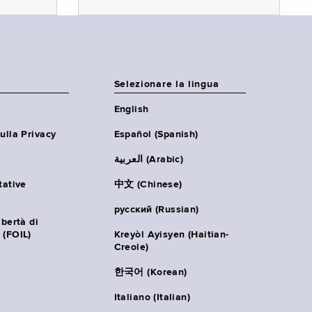
Selezionare la lingua
English
ulla Privacy
Español (Spanish)
العربية (Arabic)
tative
中文 (Chinese)
русский (Russian)
ibertà di
 (FOIL)
Kreyòl Ayisyen (Haitian-
Creole)
한국어 (Korean)
Italiano (Italian)