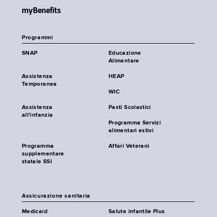
myBenefits
Programmi
SNAP
Educazione
Alimentare
Assistenza
HEAP
Temporanea
WIC
Assistenza
Pasti Scolastici
all'infanzia
Programma Servizi
alimentari estivi
Programma
Affari Veterani
supplementare
statale SSI
Assicurazione sanitaria
Medicaid
Salute infantile Plus