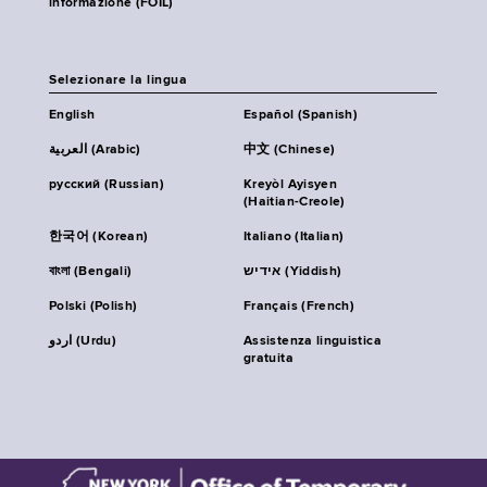
informazione (FOIL)
Selezionare la lingua
English
Español (Spanish)
العربية (Arabic)
中文 (Chinese)
русский (Russian)
Kreyòl Ayisyen
(Haitian-Creole)
한국어 (Korean)
Italiano (Italian)
বাংলা (Bengali)
אידיש (Yiddish)
Polski (Polish)
Français (French)
اردو (Urdu)
Assistenza linguistica
gratuita