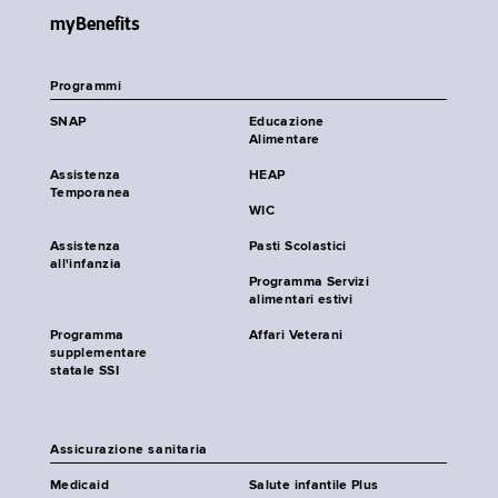
myBenefits
Programmi
SNAP
Educazione
Alimentare
Assistenza
HEAP
Temporanea
WIC
Assistenza
Pasti Scolastici
all'infanzia
Programma Servizi
alimentari estivi
Programma
Affari Veterani
supplementare
statale SSI
Assicurazione sanitaria
Medicaid
Salute infantile Plus