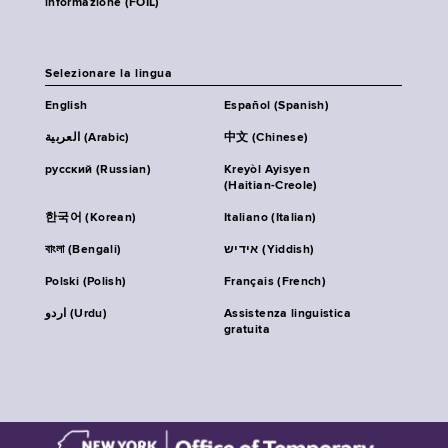
informazione (FOIL)
Selezionare la lingua
English
Español (Spanish)
العربية (Arabic)
中文 (Chinese)
русский (Russian)
Kreyòl Ayisyen
(Haitian-Creole)
한국어 (Korean)
Italiano (Italian)
বাংলা (Bengali)
אידיש (Yiddish)
Polski (Polish)
Français (French)
اردو (Urdu)
Assistenza linguistica
gratuita