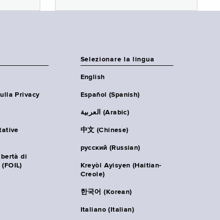
Selezionare la lingua
English
ulla Privacy
Español (Spanish)
العربية (Arabic)
tative
中文 (Chinese)
русский (Russian)
ibertà di
 (FOIL)
Kreyòl Ayisyen (Haitian-
Creole)
한국어 (Korean)
Italiano (Italian)