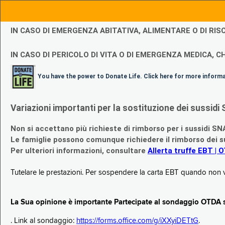
IN CASO DI EMERGENZA ABITATIVA, ALIMENTARE O DI R
IN CASO DI PERICOLO DI VITA O DI EMERGENZA MEDICA, CH
You have the power to Donate Life. Click here for more inform
Variazioni importanti per la sostituzione dei sussi
Non si accettano più richieste di rimborso per i sussidi SN
Le famiglie possono comunque richiedere il rimborso dei su
Per ulteriori informazioni, consultare
Allerta truffe EBT | 
Tutelare le prestazioni. Per sospendere la carta EBT quando non v
La Sua opinione è importante Partecipate al sondaggio OTDA su
. Link al sondaggio:
https://forms.office.com/g/iXXyiDETtG
.