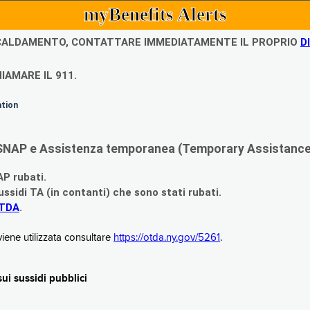
myBenefits Alerts
ISCALDAMENTO, CONTATTARE IMMEDIATAMENTE IL PROPRIO
D
IAMARE IL 911.
ation
di SNAP e Assistenza temporanea (Temporary Assistance,
AP rubati.
ssidi TA (in contanti) che sono stati rubati.
OTDA
.
iene utilizzata consultare
https://otda.ny.gov/5261
.
i sussidi pubblici