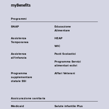
myBenefits
Programmi
SNAP
Educazione
Alimentare
Assistenza
HEAP
Temporanea
WIC
Assistenza
Pasti Scolastici
all'infanzia
Programma Servizi
alimentari estivi
Programma
Affari Veterani
supplementare
statale SSI
Assicurazione sanitaria
Medicaid
Salute infantile Plus