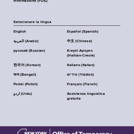
informazione (FOIL)
Selezionare la lingua
English
Español (Spanish)
العربية (Arabic)
中文 (Chinese)
русский (Russian)
Kreyòl Ayisyen
(Haitian-Creole)
한국어 (Korean)
Italiano (Italian)
বাংলা (Bengali)
אידיש (Yiddish)
Polski (Polish)
Français (French)
اردو (Urdu)
Assistenza linguistica
gratuita