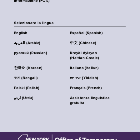
informazione (FOIL)
Selezionare la lingua
English
Español (Spanish)
العربية (Arabic)
中文 (Chinese)
русский (Russian)
Kreyòl Ayisyen
(Haitian-Creole)
한국어 (Korean)
Italiano (Italian)
বাংলা (Bengali)
אידיש (Yiddish)
Polski (Polish)
Français (French)
اردو (Urdu)
Assistenza linguistica
gratuita