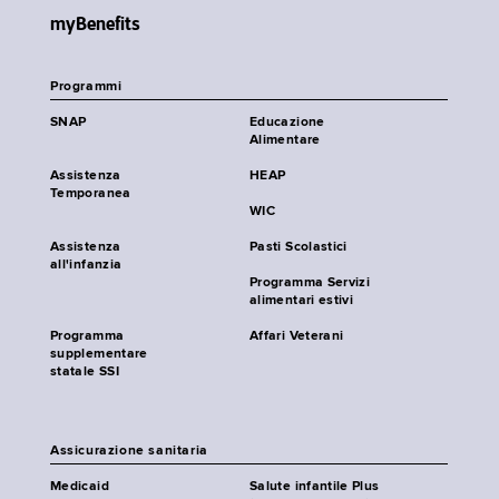
myBenefits
Programmi
SNAP
Educazione
Alimentare
Assistenza
HEAP
Temporanea
WIC
Assistenza
Pasti Scolastici
all'infanzia
Programma Servizi
alimentari estivi
Programma
Affari Veterani
supplementare
statale SSI
Assicurazione sanitaria
Medicaid
Salute infantile Plus